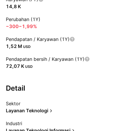
‪14,8 K‬
Perubahan (1Y)
−300
−1,99%
Pendapatan / Karyawan (1Y)
‪1,52 M‬
USD
Pendapatan bersih / Karyawan (1Y)
‪72,07 K‬
USD
Detail
Sektor
Layanan Teknologi
Industri
Layanan Teknologi Informasi