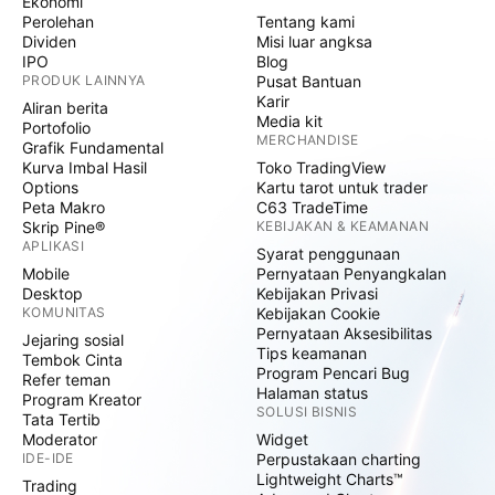
Ekonomi
Perolehan
Tentang kami
Dividen
Misi luar angksa
IPO
Blog
PRODUK LAINNYA
Pusat Bantuan
Karir
Aliran berita
Media kit
Portofolio
MERCHANDISE
Grafik Fundamental
Kurva Imbal Hasil
Toko TradingView
Options
Kartu tarot untuk trader
Peta Makro
C63 TradeTime
Skrip Pine®
KEBIJAKAN & KEAMANAN
APLIKASI
Syarat penggunaan
Mobile
Pernyataan Penyangkalan
Desktop
Kebijakan Privasi
KOMUNITAS
Kebijakan Cookie
Pernyataan Aksesibilitas
Jejaring sosial
Tips keamanan
Tembok Cinta
Program Pencari Bug
Refer teman
Halaman status
Program Kreator
SOLUSI BISNIS
Tata Tertib
Moderator
Widget
IDE-IDE
Perpustakaan charting
Lightweight Charts™
Trading