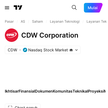
Mulai
Pasar
/
AS
/
Saham
/
Layanan Teknologi
/
Layanan Tekn
CDW Corporation
CDW
Nasdaq Stock Market
Ikhtisar
Finansial
Dokumen
Komunitas
Teknikal
Proyeksi
M
Chart penuh