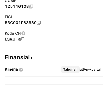
CUSIP
12514G108
FIGI
BBG001P63B80
Kode CFI
ESVUFR
Finansial
Kinerja
Tahunan
Lebih lanjut
Per-kuartal