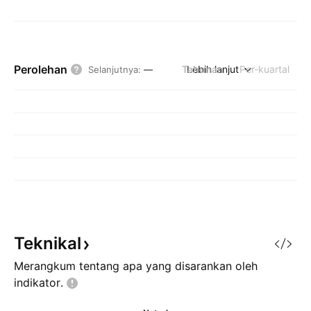
Perolehan
Tahunan
Lebih lanjut
Per-kuartal
Selanjutnya
:
—
Teknikal
Merangkum tentang apa yang disarankan oleh
indikator.