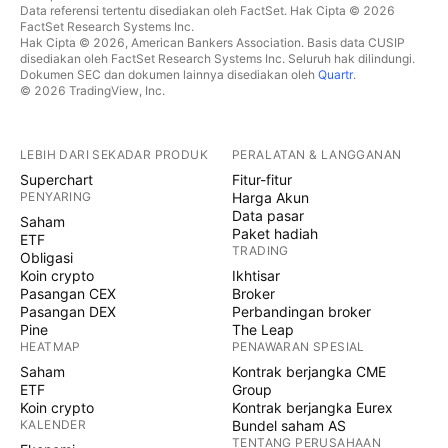
Data referensi tertentu disediakan oleh FactSet. Hak Cipta © 2026
FactSet Research Systems Inc.
Hak Cipta © 2026, American Bankers Association. Basis data CUSIP
disediakan oleh FactSet Research Systems Inc. Seluruh hak dilindungi.
Dokumen SEC dan dokumen lainnya disediakan oleh
Quartr
.
© 2026 TradingView, Inc.
LEBIH DARI SEKADAR PRODUK
PERALATAN & LANGGANAN
Superchart
Fitur-fitur
PENYARING
Harga Akun
Data pasar
Saham
Paket hadiah
ETF
TRADING
Obligasi
Koin crypto
Ikhtisar
Pasangan CEX
Broker
Pasangan DEX
Perbandingan broker
Pine
The Leap
HEATMAP
PENAWARAN SPESIAL
Saham
Kontrak berjangka CME
ETF
Group
Koin crypto
Kontrak berjangka Eurex
KALENDER
Bundel saham AS
TENTANG PERUSAHAAN