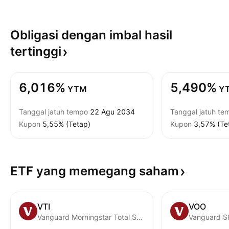
Obligasi dengan imbal hasil
tertinggi
6,016%
5,490%
YTM
Y
Tanggal jatuh tempo
22 Agu 2034
Tanggal jatuh te
Kupon
5,55% (Tetap)
Kupon
3,57% (Te
ETF yang memegang
saham
VTI
VOO
Vanguard Morningstar Total Stock Market ETF
Vanguard S