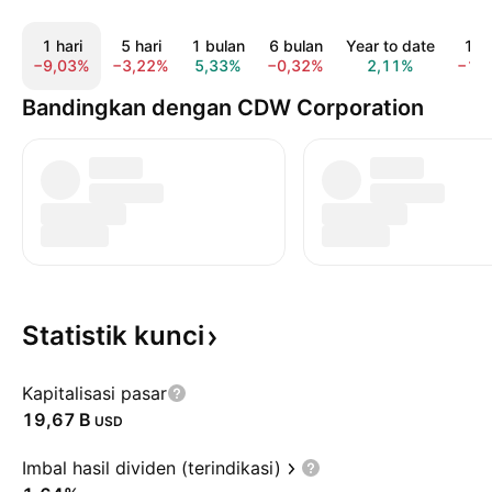
1 hari
5 hari
1 bulan
6 bulan
Year to date
1 t
−9,03%
−3,22%
5,33%
−0,32%
2,11%
−18
Bandingkan dengan CDW Corporation
Statistik
kunci
Kapitalisasi pasar
‪19,67 B‬
USD
Imbal hasil dividen (terindikasi)