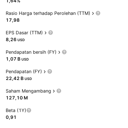
1,64%
Rasio Harga terhadap Perolehan (TTM)
17,98
EPS Dasar (TTM)
8,26
USD
Pendapatan bersih (FY)
‪1,07 B‬
USD
Pendapatan (FY)
‪22,42 B‬
USD
Saham Mengambang
‪127,10 M‬
Beta (1Y)
0,91