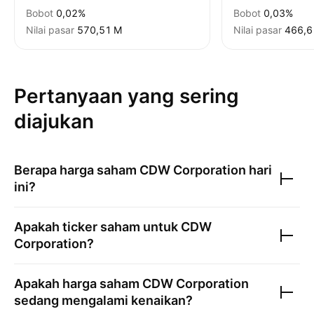
Bobot
0,02%
Bobot
0,03%
Nilai pasar
‪570,51 M‬
Nilai pasar
‪466,6
Pertanyaan yang sering
diajukan
Berapa harga saham
CDW Corporation
hari
ini?
Apakah ticker saham untuk
CDW
Corporation
?
Apakah harga saham
CDW Corporation
sedang mengalami kenaikan?