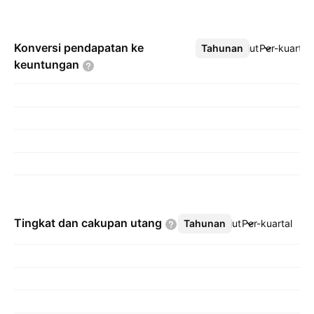
Konversi pendapatan ke
Tahunan
Lebih lanjut
Per-kuartal
keuntungan
Tingkat dan cakupan
utang
Tahunan
Lebih lanjut
Per-kuartal