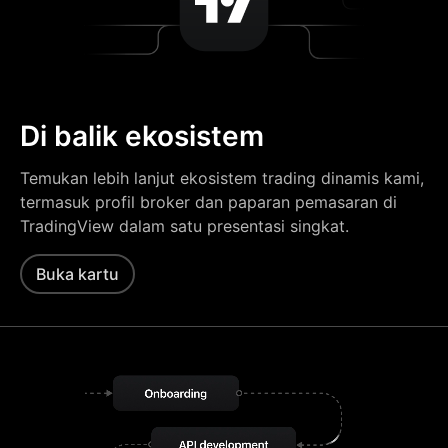
Di balik ekosistem
Temukan lebih lanjut ekosistem trading dinamis kami,
termasuk profil broker dan paparan pemasaran di
TradingView dalam satu presentasi singkat.
Buka kartu