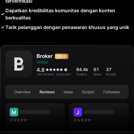
terverifikasi
Dapatkan kredibilitas komunitas dengan konten
berkualitas
Tarik pelanggan dengan penawaran khusus yang unik