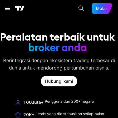
Mulai
Peralatan terbaik untuk
broker anda
Berintegrasi dengan ekosistem trading terbesar di
dunia untuk mendorong pertumbuhan bisnis.
Hubungi kami
Pengguna dari 200+ negara
100Juta+
Leads yang didistribusikan setiap bulan
20K+