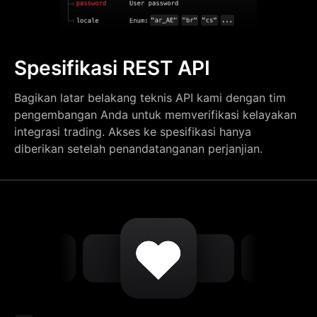
Spesifikasi REST API
Bagikan latar belakang teknis API kami dengan tim
pengembangan Anda untuk memverifikasi kelayakan
integrasi trading. Akses ke spesifikasi hanya
diberikan setelah penandatanganan perjanjian.