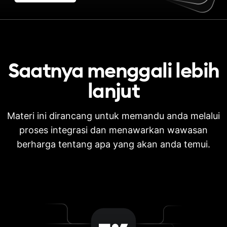
Saatnya menggali lebih
lanjut
Materi ini dirancang untuk memandu anda melalui
proses integrasi dan menawarkan wawasan
berharga tentang apa yang akan anda temui.