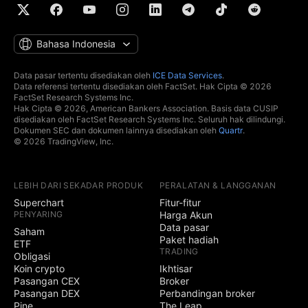
Bahasa Indonesia
Data pasar tertentu disediakan oleh
ICE Data Services
.
Data referensi tertentu disediakan oleh FactSet. Hak Cipta © 2026
FactSet Research Systems Inc.
Hak Cipta © 2026, American Bankers Association. Basis data CUSIP
disediakan oleh FactSet Research Systems Inc. Seluruh hak dilindungi.
Dokumen SEC dan dokumen lainnya disediakan oleh
Quartr
.
© 2026 TradingView, Inc.
LEBIH DARI SEKADAR PRODUK
PERALATAN & LANGGANAN
Superchart
Fitur-fitur
PENYARING
Harga Akun
Data pasar
Saham
Paket hadiah
ETF
TRADING
Obligasi
Koin crypto
Ikhtisar
Pasangan CEX
Broker
Pasangan DEX
Perbandingan broker
Pine
The Leap