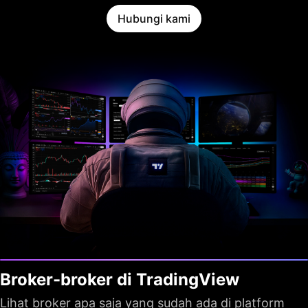
Hubungi kami
Broker-broker di TradingView
Lihat broker apa saja yang sudah ada di platform