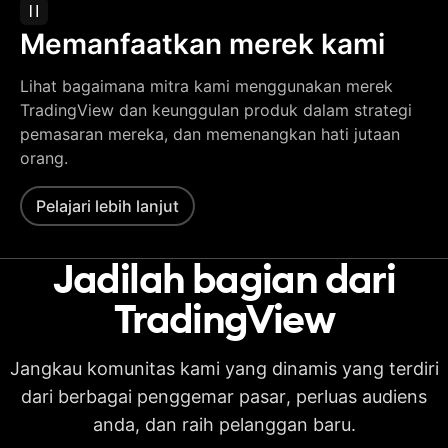
Memanfaatkan merek kami
Lihat bagaimana mitra kami menggunakan merek
TradingView dan keunggulan produk dalam strategi
pemasaran mereka, dan memenangkan hati jutaan
orang.
Pelajari lebih lanjut
Jadilah bagian dari
TradingView
Jangkau komunitas kami yang dinamis yang terdiri
dari berbagai penggemar pasar, perluas audiens
anda, dan raih pelanggan baru.