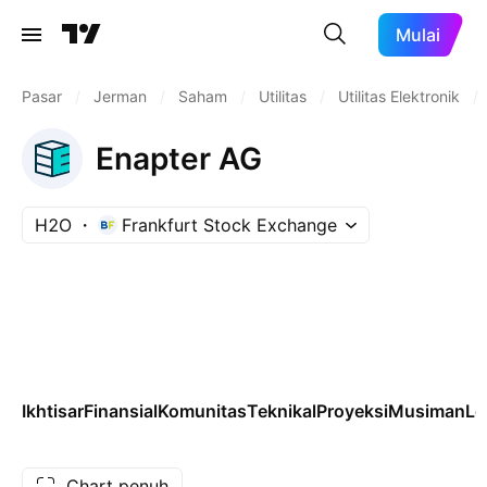
Mulai
Pasar
/
Jerman
/
Saham
/
Utilitas
/
Utilitas Elektronik
/
Enapter AG
H2O
Frankfurt Stock Exchange
Ikhtisar
Finansial
Komunitas
Teknikal
Proyeksi
Musiman
Le
Chart penuh