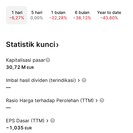
1 hari
5 hari
1 bulan
6 bulan
Year to date
1 
−6,27%
0,00%
−22,28%
−38,12%
−43,60%
−6
Statistik
kunci
Kapitalisasi pasar
‪30,72 M‬
EUR
Imbal hasil dividen (terindikasi)
—
Rasio Harga terhadap Perolehan (TTM)
—
EPS Dasar (TTM)
−1,035
EUR