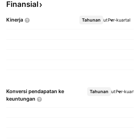
Finansial
Kinerja
Tahunan
Lebih lanjut
Per-kuartal
Konversi pendapatan ke
Tahunan
Lebih lanjut
Per-kuartal
keuntungan