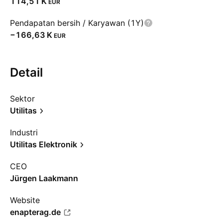
‪114,51 K‬
EUR
Pendapatan bersih / Karyawan (1Y)
‪−166,63 K‬
EUR
Detail
Sektor
Utilitas
Industri
Utilitas Elektronik
CEO
Jürgen Laakmann
Website
enapterag.de