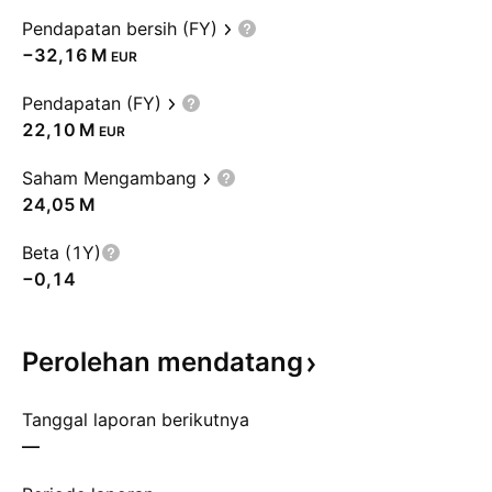
Pendapatan bersih (FY)
‪−32,16 M‬
EUR
Pendapatan (FY)
‪22,10 M‬
EUR
Saham Mengambang
‪24,05 M‬
Beta (1Y)
−0,14
Perolehan
mendatang
Tanggal laporan berikutnya
—