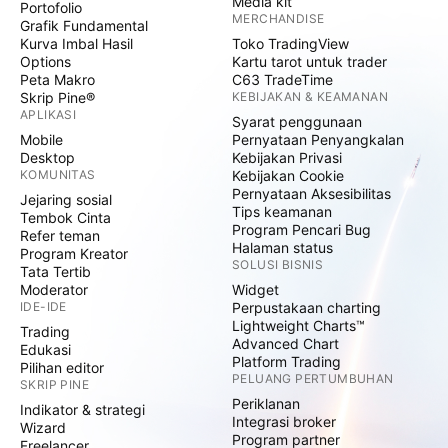
Media kit
Portofolio
MERCHANDISE
Grafik Fundamental
Kurva Imbal Hasil
Toko TradingView
Options
Kartu tarot untuk trader
Peta Makro
C63 TradeTime
Skrip Pine®
KEBIJAKAN & KEAMANAN
APLIKASI
Syarat penggunaan
Mobile
Pernyataan Penyangkalan
Desktop
Kebijakan Privasi
KOMUNITAS
Kebijakan Cookie
Pernyataan Aksesibilitas
Jejaring sosial
Tips keamanan
Tembok Cinta
Program Pencari Bug
Refer teman
Halaman status
Program Kreator
SOLUSI BISNIS
Tata Tertib
Moderator
Widget
IDE-IDE
Perpustakaan charting
Lightweight Charts™
Trading
Advanced Chart
Edukasi
Platform Trading
Pilihan editor
PELUANG PERTUMBUHAN
SKRIP PINE
Periklanan
Indikator & strategi
Integrasi broker
Wizard
Program partner
Freelancer