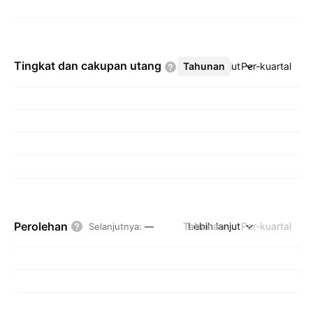
Tingkat dan cakupan
utang
Tahunan
Lebih lanjut
Per-kuartal
Perolehan
Tahunan
Lebih lanjut
Per-kuartal
Selanjutnya
:
—