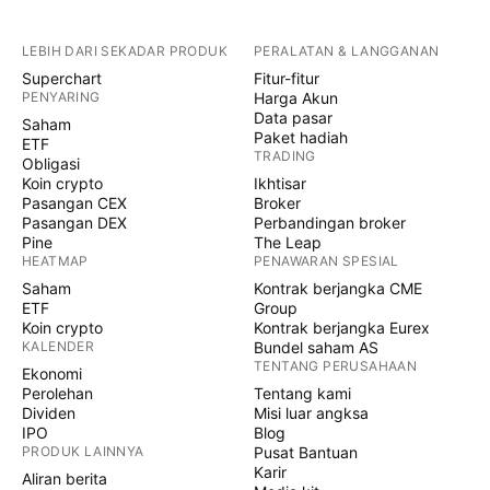
LEBIH DARI SEKADAR PRODUK
PERALATAN & LANGGANAN
Superchart
Fitur-fitur
PENYARING
Harga Akun
Data pasar
Saham
Paket hadiah
ETF
TRADING
Obligasi
Koin crypto
Ikhtisar
Pasangan CEX
Broker
Pasangan DEX
Perbandingan broker
Pine
The Leap
HEATMAP
PENAWARAN SPESIAL
Saham
Kontrak berjangka CME
ETF
Group
Koin crypto
Kontrak berjangka Eurex
KALENDER
Bundel saham AS
TENTANG PERUSAHAAN
Ekonomi
Perolehan
Tentang kami
Dividen
Misi luar angksa
IPO
Blog
PRODUK LAINNYA
Pusat Bantuan
Karir
Aliran berita