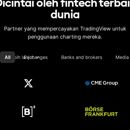
icintai oleh fintech terba
dunia
Partner yang mempercayakan TradingView untuk
penggunaan charting mereka.
All
Lebih lanjut
Exchanges
Banks and brokers
Media 