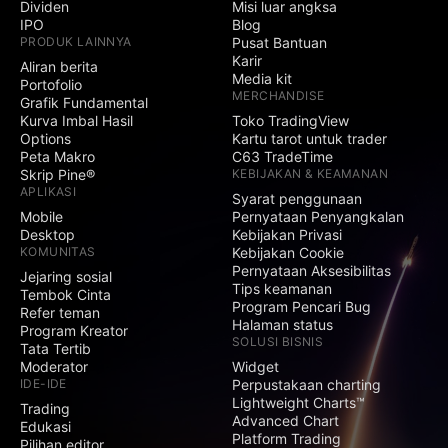
Dividen
Misi luar angksa
IPO
Blog
PRODUK LAINNYA
Pusat Bantuan
Karir
Aliran berita
Media kit
Portofolio
MERCHANDISE
Grafik Fundamental
Kurva Imbal Hasil
Toko TradingView
Options
Kartu tarot untuk trader
Peta Makro
C63 TradeTime
Skrip Pine®
KEBIJAKAN & KEAMANAN
APLIKASI
Syarat penggunaan
Mobile
Pernyataan Penyangkalan
Desktop
Kebijakan Privasi
KOMUNITAS
Kebijakan Cookie
Pernyataan Aksesibilitas
Jejaring sosial
Tips keamanan
Tembok Cinta
Program Pencari Bug
Refer teman
Halaman status
Program Kreator
SOLUSI BISNIS
Tata Tertib
Moderator
Widget
IDE-IDE
Perpustakaan charting
Lightweight Charts™
Trading
Advanced Chart
Edukasi
Platform Trading
Pilihan editor