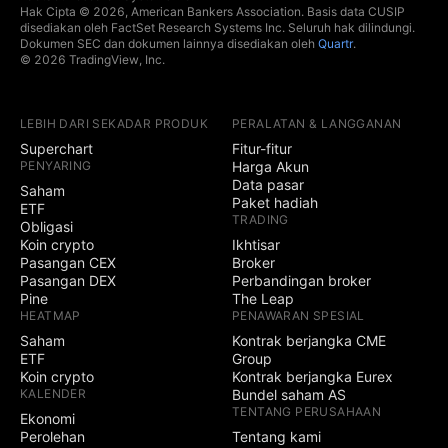
Hak Cipta © 2026, American Bankers Association. Basis data CUSIP
disediakan oleh FactSet Research Systems Inc. Seluruh hak dilindungi.
Dokumen SEC dan dokumen lainnya disediakan oleh
Quartr
.
© 2026 TradingView, Inc.
LEBIH DARI SEKADAR PRODUK
PERALATAN & LANGGANAN
Superchart
Fitur-fitur
PENYARING
Harga Akun
Data pasar
Saham
Paket hadiah
ETF
TRADING
Obligasi
Koin crypto
Ikhtisar
Pasangan CEX
Broker
Pasangan DEX
Perbandingan broker
Pine
The Leap
HEATMAP
PENAWARAN SPESIAL
Saham
Kontrak berjangka CME
ETF
Group
Koin crypto
Kontrak berjangka Eurex
KALENDER
Bundel saham AS
TENTANG PERUSAHAAN
Ekonomi
Perolehan
Tentang kami