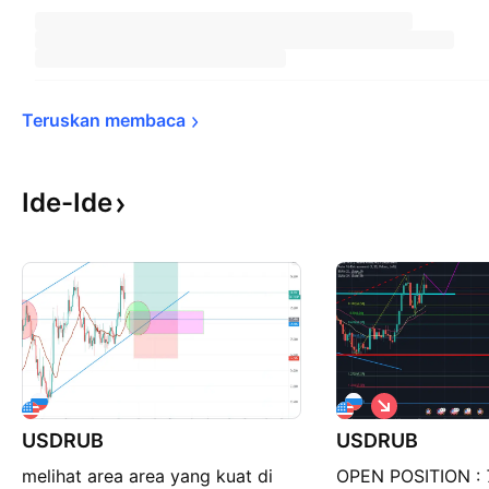
Teruskan 
membaca
Ide-Ide
P
e
USDRUB
USDRUB
n
j
melihat area area yang kuat di
OPEN POSITION : 
u