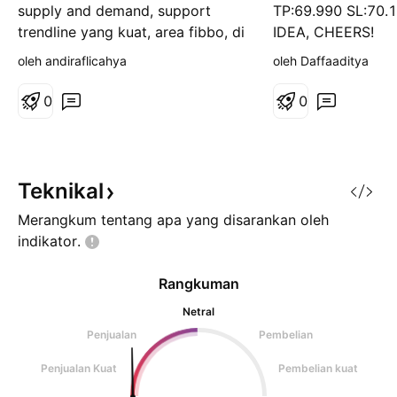
a
supply and demand, support
TP:69.990 SL:70.
l
trendline yang kuat, area fibbo, di
IDEA, CHEERS!
a
n
posisi MA.
oleh andiraflicahya
oleh Daffaaditya
0
0
Teknikal
Merangkum tentang apa yang disarankan oleh
indikator.
Rangkuman
Netral
Penjualan
Pembelian
Penjualan Kuat
Pembelian kuat