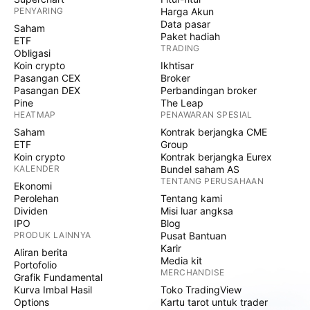
PENYARING
Harga Akun
Data pasar
Saham
Paket hadiah
ETF
TRADING
Obligasi
Koin crypto
Ikhtisar
Pasangan CEX
Broker
Pasangan DEX
Perbandingan broker
Pine
The Leap
HEATMAP
PENAWARAN SPESIAL
Saham
Kontrak berjangka CME
ETF
Group
Koin crypto
Kontrak berjangka Eurex
KALENDER
Bundel saham AS
TENTANG PERUSAHAAN
Ekonomi
Perolehan
Tentang kami
Dividen
Misi luar angksa
IPO
Blog
PRODUK LAINNYA
Pusat Bantuan
Karir
Aliran berita
Media kit
Portofolio
MERCHANDISE
Grafik Fundamental
Kurva Imbal Hasil
Toko TradingView
Options
Kartu tarot untuk trader