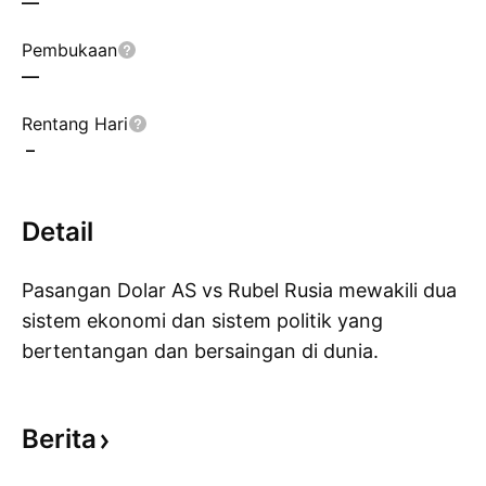
—
Pembukaan
—
Rentang Hari
–
Detail
Pasangan Dolar AS vs Rubel Rusia mewakili dua
sistem ekonomi dan sistem politik yang
bertentangan dan bersaingan di dunia.
Pe
Pasangan ini sangat sensitif terhadap volatilitas
minyak mentah sebab perekonomian Rusia
Berita
sangat bergantung pada pasar minyak bumi.
Dolar AS, yang merupakan mata uang yang