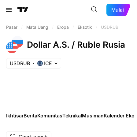
Mulai
Pasar
/
Mata Uang
/
Eropa
/
Eksotik
/
USDRUB
Dollar A.S. / Ruble Rusia
USDRUB
ICE
Ikhtisar
Berita
Komunitas
Teknikal
Musiman
Kalender Eko
Chart penuh