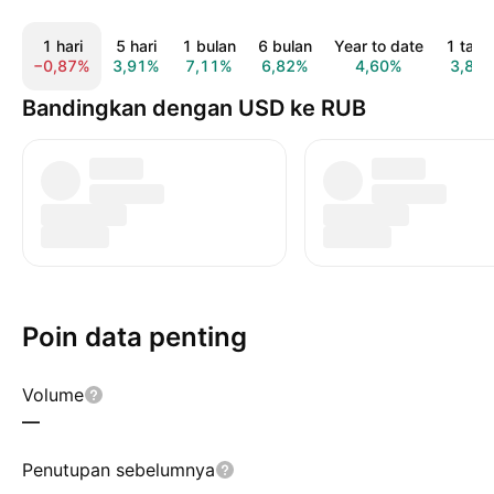
1 hari
5 hari
1 bulan
6 bulan
Year to date
1 tahu
−0,87%
3,91%
7,11%
6,82%
4,60%
3,85
Bandingkan dengan USD ke RUB
Poin data penting
Volume
—
Penutupan sebelumnya