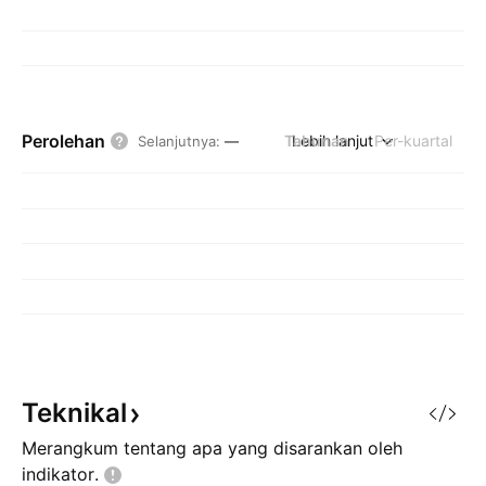
Perolehan
Tahunan
Lebih lanjut
Per-kuartal
Selanjutnya
:
—
Teknikal
Merangkum tentang apa yang disarankan oleh
indikator.