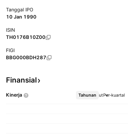
Tanggal IPO
10 Jan 1990
ISIN
TH0176B10Z00
FIGI
BBG000BDH287
Finansial
Kinerja
Tahunan
Lebih lanjut
Per-kuartal