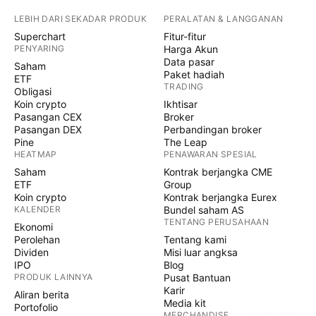
LEBIH DARI SEKADAR PRODUK
PERALATAN & LANGGANAN
Superchart
Fitur-fitur
PENYARING
Harga Akun
Data pasar
Saham
Paket hadiah
ETF
TRADING
Obligasi
Koin crypto
Ikhtisar
Pasangan CEX
Broker
Pasangan DEX
Perbandingan broker
Pine
The Leap
HEATMAP
PENAWARAN SPESIAL
Saham
Kontrak berjangka CME
ETF
Group
Koin crypto
Kontrak berjangka Eurex
KALENDER
Bundel saham AS
TENTANG PERUSAHAAN
Ekonomi
Perolehan
Tentang kami
Dividen
Misi luar angksa
IPO
Blog
PRODUK LAINNYA
Pusat Bantuan
Karir
Aliran berita
Media kit
Portofolio
MERCHANDISE