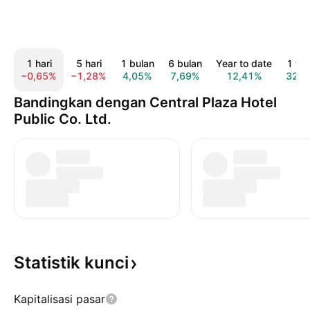
1 hari
5 hari
1 bulan
6 bulan
Year to date
1 ta
−0,65%
−1,28%
4,05%
7,69%
12,41%
32,7
Bandingkan dengan Central Plaza Hotel
Public Co. Ltd.
Statistik
kunci
Kapitalisasi pasar