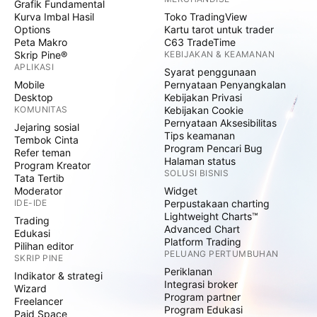
Grafik Fundamental
Kurva Imbal Hasil
Toko TradingView
Options
Kartu tarot untuk trader
Peta Makro
C63 TradeTime
Skrip Pine®
KEBIJAKAN & KEAMANAN
APLIKASI
Syarat penggunaan
Mobile
Pernyataan Penyangkalan
Desktop
Kebijakan Privasi
KOMUNITAS
Kebijakan Cookie
Pernyataan Aksesibilitas
Jejaring sosial
Tips keamanan
Tembok Cinta
Program Pencari Bug
Refer teman
Halaman status
Program Kreator
SOLUSI BISNIS
Tata Tertib
Moderator
Widget
IDE-IDE
Perpustakaan charting
Lightweight Charts™
Trading
Advanced Chart
Edukasi
Platform Trading
Pilihan editor
PELUANG PERTUMBUHAN
SKRIP PINE
Periklanan
Indikator & strategi
Integrasi broker
Wizard
Program partner
Freelancer
Program Edukasi
Paid Space