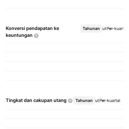
Konversi pendapatan ke
Tahunan
Lebih lanjut
Per-kuartal
keuntungan
Tingkat dan cakupan
utang
Tahunan
Lebih lanjut
Per-kuartal