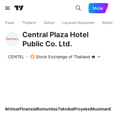
Mulai
Pasar
/
Thailand
/
Saham
/
Layanan Konsumen
/
Restor
Central Plaza Hotel
Public Co. Ltd.
CENTEL
Stock Exchange of Thailand
Ikhtisar
Finansial
Komunitas
Teknikal
Proyeksi
Musiman
ET