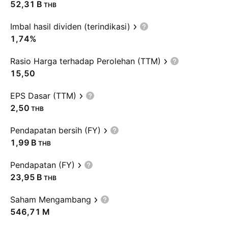
‪52,31 B‬
THB
Imbal hasil dividen (terindikasi)
1,74%
Rasio Harga terhadap Perolehan (TTM)
15,50
EPS Dasar (TTM)
2,50
THB
Pendapatan bersih (FY)
‪1,99 B‬
THB
Pendapatan (FY)
‪23,95 B‬
THB
Saham Mengambang
‪546,71 M‬