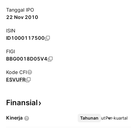
Tanggal IPO
22 Nov 2010
ISIN
ID1000117500
FIGI
BBG0018D05V4
Kode CFI
ESVUFR
Finansial
Kinerja
Tahunan
Lebih lanjut
Per-kuartal