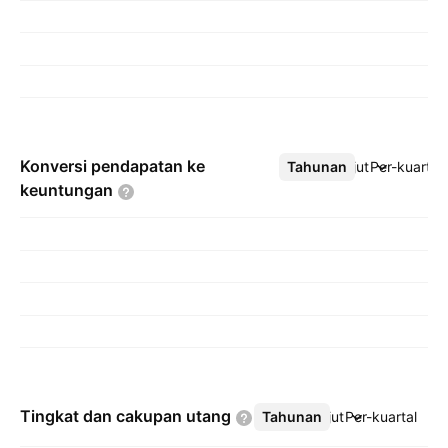
Konversi pendapatan ke
Tahunan
Lebih lanjut
Per-kuartal
keuntungan
Tingkat dan cakupan
utang
Tahunan
Lebih lanjut
Per-kuartal