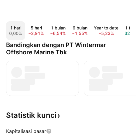
1 hari
5 hari
1 bulan
6 bulan
Year to date
1 tah
0,00%
−2,91%
−6,54%
−1,55%
−5,23%
32,0
Bandingkan dengan PT Wintermar
Offshore Marine Tbk
Statistik
kunci
Kapitalisasi pasar