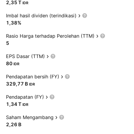
‪2,35 T‬
IDR
Imbal hasil dividen (terindikasi)
1,38%
Rasio Harga terhadap Perolehan (TTM)
5
EPS Dasar (TTM)
80
IDR
Pendapatan bersih (FY)
‪329,77 B‬
IDR
Pendapatan (FY)
‪1,34 T‬
IDR
Saham Mengambang
‪2,26 B‬