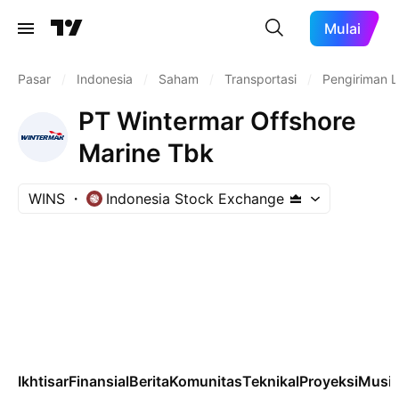
Mulai
Pasar
/
Indonesia
/
Saham
/
Transportasi
/
Pengiriman L
PT Wintermar Offshore
Marine Tbk
WINS
Indonesia Stock Exchange
Ikhtisar
Finansial
Berita
Komunitas
Teknikal
Proyeksi
Musi