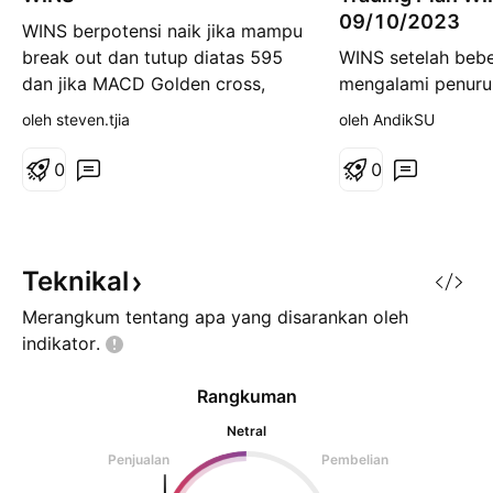
09/10/2023
WINS berpotensi naik jika mampu
break out dan tutup diatas 595
WINS setelah bebe
dan jika MACD Golden cross,
mengalami penuru
bisa berpotensi lanjut naik
perdagangan terak
oleh steven.tjia
oleh AndikSU
Disclaimer ON Bukan Ajakan
close diatas area
Membeli atau menjual. Keputusan
Apabila mampu be
0
0
Berada di Tangan Anda. Pahami
tersebut mungkin a
Resiko , Trading Plan dan Money
Beli di sekitar are
Management
area 505 TP terdek
area 595 atau di 
Teknikal
Merangkum tentang apa yang disarankan oleh
indikator.
Rangkuman
Netral
Penjualan
Pembelian