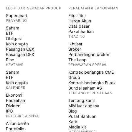
LEBIH DARI SEKADAR PRODUK
PERALATAN & LANGGANAN
Superchart
Fitur-fitur
PENYARING
Harga Akun
Data pasar
Saham
Paket hadiah
ETF
TRADING
Obligasi
Koin crypto
Ikhtisar
Pasangan CEX
Broker
Pasangan DEX
Perbandingan broker
Pine
The Leap
HEATMAP
PENAWARAN SPESIAL
Saham
Kontrak berjangka CME
ETF
Group
Koin crypto
Kontrak berjangka Eurex
KALENDER
Bundel saham AS
TENTANG PERUSAHAAN
Ekonomi
Perolehan
Tentang kami
Dividen
Misi luar angksa
IPO
Blog
PRODUK LAINNYA
Pusat Bantuan
Karir
Aliran berita
Media kit
Portofolio
MERCHANDISE