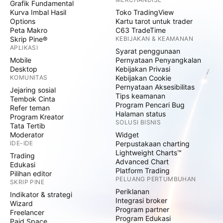
Grafik Fundamental
Kurva Imbal Hasil
Toko TradingView
Options
Kartu tarot untuk trader
Peta Makro
C63 TradeTime
Skrip Pine®
KEBIJAKAN & KEAMANAN
APLIKASI
Syarat penggunaan
Mobile
Pernyataan Penyangkalan
Desktop
Kebijakan Privasi
KOMUNITAS
Kebijakan Cookie
Pernyataan Aksesibilitas
Jejaring sosial
Tips keamanan
Tembok Cinta
Program Pencari Bug
Refer teman
Halaman status
Program Kreator
SOLUSI BISNIS
Tata Tertib
Moderator
Widget
IDE-IDE
Perpustakaan charting
Lightweight Charts™
Trading
Advanced Chart
Edukasi
Platform Trading
Pilihan editor
PELUANG PERTUMBUHAN
SKRIP PINE
Periklanan
Indikator & strategi
Integrasi broker
Wizard
Program partner
Freelancer
Program Edukasi
Paid Space