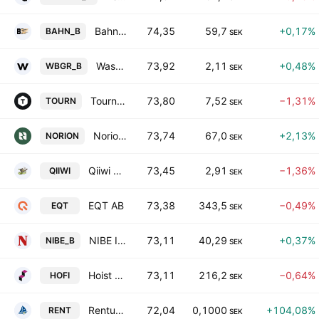
Bahnhof AB Class B
74,35
59,7
+0,17%
BAHN_B
SEK
Wastbygg Gruppen AB Class B
73,92
2,11
+0,48%
WBGR_B
SEK
Tourn International AB
73,80
7,52
−1,31%
TOURN
SEK
Norion Bank AB
73,74
67,0
+2,13%
NORION
SEK
Qiiwi Games AB
73,45
2,91
−1,36%
QIIWI
SEK
EQT AB
73,38
343,5
−0,49%
EQT
SEK
NIBE Industrier AB Class B
73,11
40,29
+0,37%
NIBE_B
SEK
Hoist Finance AB
73,11
216,2
−0,64%
HOFI
SEK
Rentunder Holding AB
72,04
0,1000
+104,08%
RENT
SEK