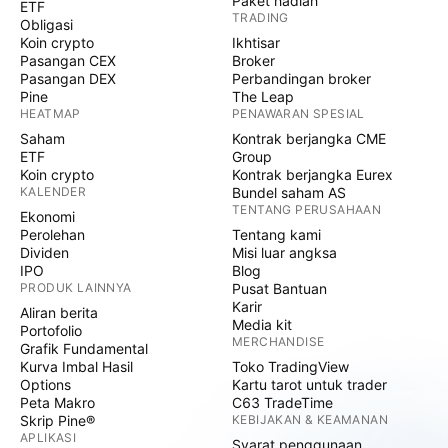
Paket hadiah
ETF
TRADING
Obligasi
Koin crypto
Ikhtisar
Pasangan CEX
Broker
Pasangan DEX
Perbandingan broker
Pine
The Leap
HEATMAP
PENAWARAN SPESIAL
Saham
Kontrak berjangka CME
ETF
Group
Koin crypto
Kontrak berjangka Eurex
KALENDER
Bundel saham AS
TENTANG PERUSAHAAN
Ekonomi
Perolehan
Tentang kami
Dividen
Misi luar angksa
IPO
Blog
PRODUK LAINNYA
Pusat Bantuan
Karir
Aliran berita
Media kit
Portofolio
MERCHANDISE
Grafik Fundamental
Kurva Imbal Hasil
Toko TradingView
Options
Kartu tarot untuk trader
Peta Makro
C63 TradeTime
Skrip Pine®
KEBIJAKAN & KEAMANAN
APLIKASI
Syarat penggunaan