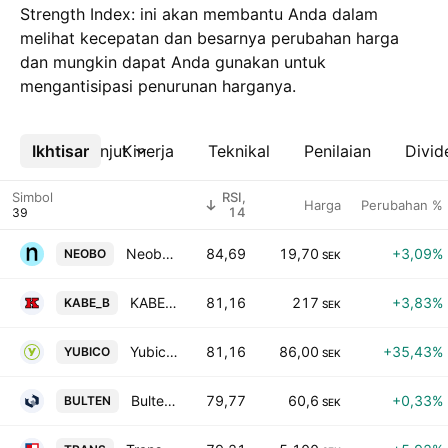
Strength Index: ini akan membantu Anda dalam
melihat kecepatan dan besarnya perubahan harga
dan mungkin dapat Anda gunakan untuk
mengantisipasi penurunan harganya.
Ikhtisar
Lebih lanjut
Kinerja
Teknikal
Penilaian
Divid
Simbol
RSI,
Harga
Perubahan %
14
Neobo Fastigheter AB
84,69
19,70
+3,09%
NEOBO
SEK
KABE Group AB Class B
81,16
217
+3,83%
KABE_B
SEK
Yubico AB
81,16
86,00
+35,43%
YUBICO
SEK
Bulten AB
79,77
60,6
+0,33%
BULTEN
SEK