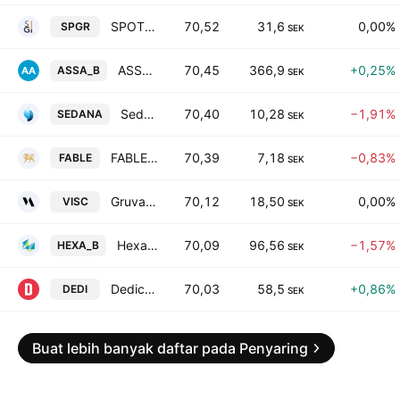
SPOTLIGHT GROUP AB
70,52
31,6
0,00%
SPGR
SEK
ASSA ABLOY AB Class B
70,45
366,9
+0,25%
ASSA_B
SEK
Sedana Medical AB
70,40
10,28
−1,91%
SEDANA
SEK
FABLE MEDIA GROUP AB
70,39
7,18
−0,83%
FABLE
SEK
Gruvaktiebolaget Viscaria
70,12
18,50
0,00%
VISC
SEK
Hexagon AB Class B
70,09
96,56
−1,57%
HEXA_B
SEK
Dedicare AB
70,03
58,5
+0,86%
DEDI
SEK
Buat lebih banyak daftar pada Penyaring