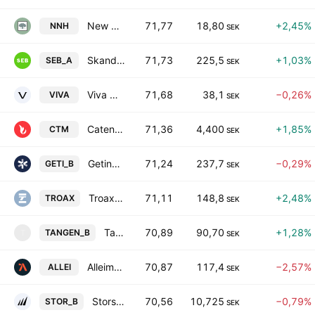
New Nordic Healthbrands AB
71,77
18,80
+2,45%
NNH
SEK
Skandinaviska Enskilda Banken AB Class A
71,73
225,5
+1,03%
SEB_A
SEK
Viva Wine Group AB
71,68
38,1
−0,26%
VIVA
SEK
Catena Media plc
71,36
4,400
+1,85%
CTM
SEK
Getinge AB Class B
71,24
237,7
−0,29%
GETI_B
SEK
Troax Group AB Class A
71,11
148,8
+2,48%
TROAX
SEK
Tangen Industrikapital AB Class B
70,89
90,70
+1,28%
TANGEN_B
T
SEK
Alleima AB
70,87
117,4
−2,57%
ALLEI
SEK
Storskogen Group AB Class B
70,56
10,725
−0,79%
STOR_B
SEK