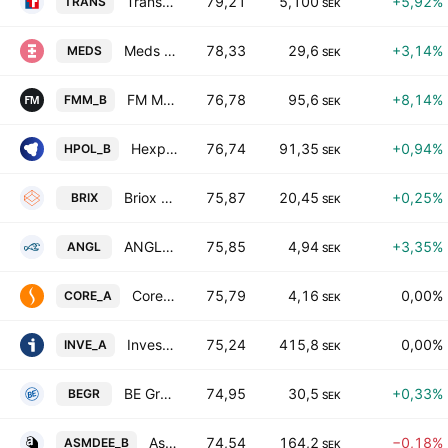
Transtema Group AB
79,21
5,100
+5,92%
TRANS
SEK
Meds Apotek AB
78,33
29,6
+3,14%
MEDS
SEK
FM Mattsson Class B
76,78
95,6
+8,14%
FMM_B
SEK
Hexpol AB Class B
76,74
91,35
+0,94%
HPOL_B
SEK
Briox AB
75,87
20,45
+0,25%
BRIX
SEK
ANGLER GAMING PLC
75,85
4,94
+3,35%
ANGL
SEK
Corem Property Group AB Class A
75,79
4,16
0,00%
CORE_A
SEK
Investor AB Class A
75,24
415,8
0,00%
INVE_A
SEK
BE Group AB
74,95
30,5
+0,33%
BEGR
SEK
Asmodee Group AB Class B
74,54
164,2
−0,18%
ASMDEE_B
SEK