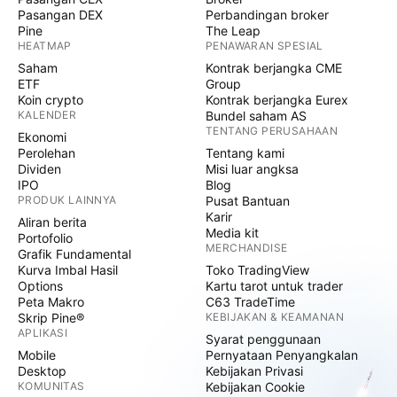
Pasangan DEX
Perbandingan broker
Pine
The Leap
HEATMAP
PENAWARAN SPESIAL
Saham
Kontrak berjangka CME
ETF
Group
Koin crypto
Kontrak berjangka Eurex
KALENDER
Bundel saham AS
TENTANG PERUSAHAAN
Ekonomi
Perolehan
Tentang kami
Dividen
Misi luar angksa
IPO
Blog
PRODUK LAINNYA
Pusat Bantuan
Karir
Aliran berita
Media kit
Portofolio
MERCHANDISE
Grafik Fundamental
Kurva Imbal Hasil
Toko TradingView
Options
Kartu tarot untuk trader
Peta Makro
C63 TradeTime
Skrip Pine®
KEBIJAKAN & KEAMANAN
APLIKASI
Syarat penggunaan
Mobile
Pernyataan Penyangkalan
Desktop
Kebijakan Privasi
KOMUNITAS
Kebijakan Cookie