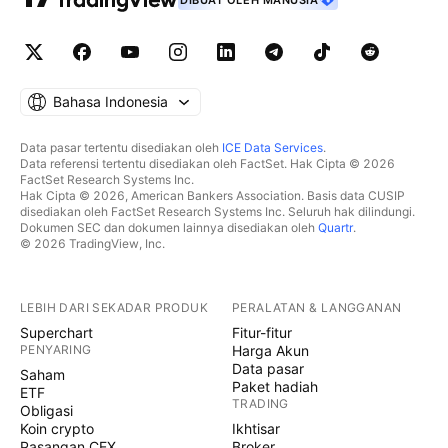
DIBUAT OLEH MANUSIA
Bahasa Indonesia
Data pasar tertentu disediakan oleh
ICE Data Services
.
Data referensi tertentu disediakan oleh FactSet. Hak Cipta © 2026
FactSet Research Systems Inc.
Hak Cipta © 2026, American Bankers Association. Basis data CUSIP
disediakan oleh FactSet Research Systems Inc. Seluruh hak dilindungi.
Dokumen SEC dan dokumen lainnya disediakan oleh
Quartr
.
© 2026 TradingView, Inc.
LEBIH DARI SEKADAR PRODUK
PERALATAN & LANGGANAN
Superchart
Fitur-fitur
PENYARING
Harga Akun
Data pasar
Saham
Paket hadiah
ETF
TRADING
Obligasi
Koin crypto
Ikhtisar
Pasangan CEX
Broker