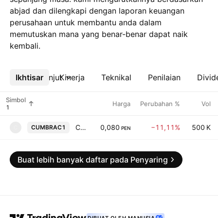
abjad dan dilengkapi dengan laporan keuangan
perusahaan untuk membantu anda dalam
memutuskan mana yang benar-benar dapat naik
kembali.
Ikhtisar
Lebih lanjut
Kinerja
Teknikal
Penilaian
Divid
Simbol
Harga
Perubahan %
Vol
Cumbra Holding SAA
0,080
−11,11%
500 K
CUMBRAC1
C
PEN
Buat lebih banyak daftar pada Penyaring