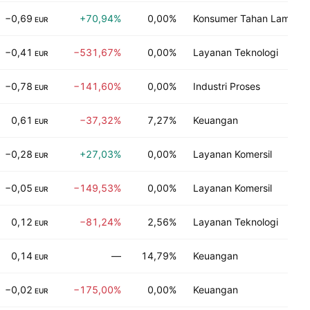
−0,69
+70,94%
0,00%
Konsumer Tahan Lama
EUR
−0,41
−531,67%
0,00%
Layanan Teknologi
EUR
−0,78
−141,60%
0,00%
Industri Proses
EUR
0,61
−37,32%
7,27%
Keuangan
EUR
−0,28
+27,03%
0,00%
Layanan Komersil
EUR
−0,05
−149,53%
0,00%
Layanan Komersil
EUR
0,12
−81,24%
2,56%
Layanan Teknologi
EUR
0,14
—
14,79%
Keuangan
EUR
−0,02
−175,00%
0,00%
Keuangan
EUR