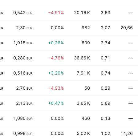
0,542
−4,91%
20,16 K
3,63
—
UR
EUR
2,30
0,00%
982
2,07
20,66
UR
EUR
1,915
+0,26%
809
2,74
—
UR
EUR
0,280
−4,76%
36,66 K
0,71
—
UR
EUR
0,516
+3,20%
7,91 K
0,74
—
UR
EUR
2,70
−4,93%
50
0,29
—
UR
EUR
2,13
+0,47%
3,65 K
0,69
—
UR
EUR
1,080
0,00%
460
0,13
—
UR
EUR
0,998
0,00%
5,02 K
1,02
14,26
UR
EUR