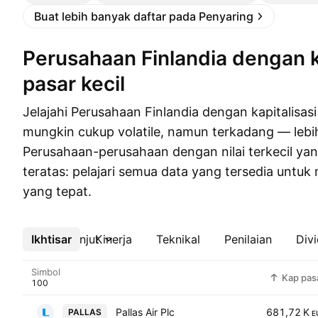
Buat lebih banyak daftar pada Penyaring
Perusahaan Finlandia dengan kapitalisasi
pasar kecil
Jelajahi Perusahaan Finlandia dengan kapitalisas
mungkin cukup volatile, namun terkadang — leb
Perusahaan-perusahaan dengan nilai terkecil yan
teratas: pelajari semua data yang tersedia untu
yang tepat.
Ikhtisar
Lebih lanjut
Kinerja
Teknikal
Penilaian
Div
Simbol
Kap pas
Pallas Air Plc
681,72 K
PALLAS
E