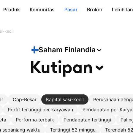
Produk
Komunitas
Pasar
Broker
Lebih lan
si-kecil
Saham
Finlandia
Kutipan
ar
Cap-Besar
Kapitalisasi-kecil
Perusahaan deng
Profit tertinggi per karyawan
Pendapatan per Karya
eta
Performa terbaik
Pendapatan tertinggi
Palin
h sepanjang waktu
Tertinggi 52 minggu
Terendah 5