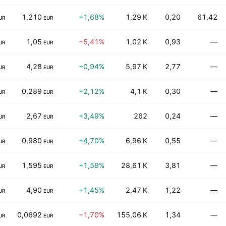
1,210
+1,68%
1,29 K
0,20
61,42
UR
EUR
1,05
−5,41%
1,02 K
0,93
—
UR
EUR
4,28
+0,94%
5,97 K
2,77
—
UR
EUR
0,289
+2,12%
4,1 K
0,30
—
UR
EUR
2,67
+3,49%
262
0,24
—
UR
EUR
0,980
+4,70%
6,96 K
0,55
—
UR
EUR
1,595
+1,59%
28,61 K
3,81
—
UR
EUR
4,90
+1,45%
2,47 K
1,22
—
UR
EUR
0,0692
−1,70%
155,06 K
1,34
—
UR
EUR