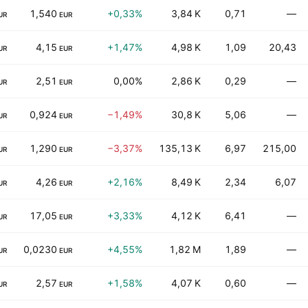
1,540
+0,33%
3,84 K
0,71
—
UR
EUR
4,15
+1,47%
4,98 K
1,09
20,43
UR
EUR
2,51
0,00%
2,86 K
0,29
—
UR
EUR
0,924
−1,49%
30,8 K
5,06
—
UR
EUR
1,290
−3,37%
135,13 K
6,97
215,00
UR
EUR
4,26
+2,16%
8,49 K
2,34
6,07
UR
EUR
17,05
+3,33%
4,12 K
6,41
—
UR
EUR
0,0230
+4,55%
1,82 M
1,89
—
UR
EUR
2,57
+1,58%
4,07 K
0,60
—
UR
EUR