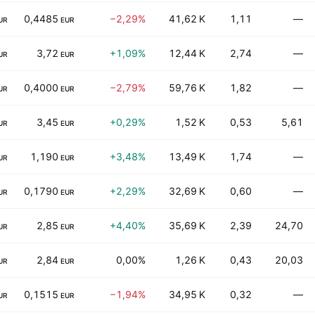
0,4485
−2,29%
41,62 K
1,11
—
UR
EUR
3,72
+1,09%
12,44 K
2,74
—
UR
EUR
0,4000
−2,79%
59,76 K
1,82
—
UR
EUR
3,45
+0,29%
1,52 K
0,53
5,61
UR
EUR
1,190
+3,48%
13,49 K
1,74
—
UR
EUR
0,1790
+2,29%
32,69 K
0,60
—
UR
EUR
2,85
+4,40%
35,69 K
2,39
24,70
UR
EUR
2,84
0,00%
1,26 K
0,43
20,03
UR
EUR
0,1515
−1,94%
34,95 K
0,32
—
UR
EUR