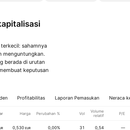
i terkecil: sahamnya
ih menguntungkan.
g berada di urutan
k membuat keputusan
iden
Profitabilitas
Laporan Pemasukan
Neraca k
Volume
ar
Harga
Perubahan %
Vol
P/E
relatif
0,530
0,00%
31
0,54
—
UR
EUR