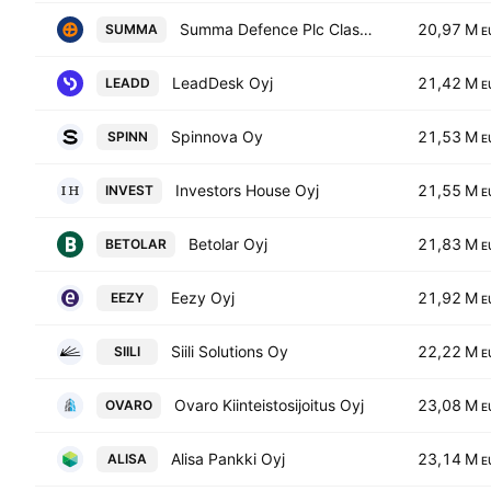
Summa Defence Plc Class A
20,97 M
SUMMA
E
LeadDesk Oyj
21,42 M
LEADD
E
Spinnova Oy
21,53 M
SPINN
E
Investors House Oyj
21,55 M
INVEST
E
Betolar Oyj
21,83 M
BETOLAR
E
Eezy Oyj
21,92 M
EEZY
E
Siili Solutions Oy
22,22 M
SIILI
E
Ovaro Kiinteistosijoitus Oyj
23,08 M
OVARO
E
Alisa Pankki Oyj
23,14 M
ALISA
E