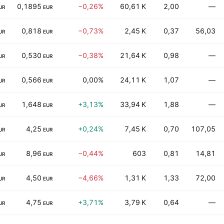
0,1895
−0,26%
60,61 K
2,00
—
UR
EUR
0,818
−0,73%
2,45 K
0,37
56,03
UR
EUR
0,530
−0,38%
21,64 K
0,98
—
UR
EUR
0,566
0,00%
24,11 K
1,07
—
UR
EUR
1,648
+3,13%
33,94 K
1,88
—
UR
EUR
4,25
+0,24%
7,45 K
0,70
107,05
UR
EUR
8,96
−0,44%
603
0,81
14,81
UR
EUR
4,50
−4,66%
1,31 K
1,33
72,00
UR
EUR
4,75
+3,71%
3,79 K
0,64
—
UR
EUR