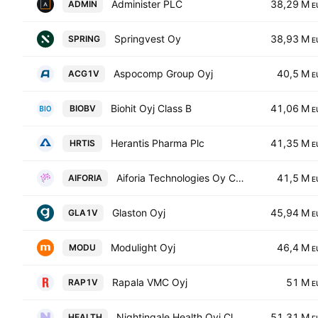
Administer PLC
38,29 M
ADMIN
E
Springvest Oy
38,93 M
SPRING
E
Aspocomp Group Oyj
40,5 M
ACG1V
E
Biohit Oyj Class B
41,06 M
BIOBV
E
Herantis Pharma Plc
41,35 M
HRTIS
E
Aiforia Technologies Oy Class A
41,5 M
AIFORIA
E
Glaston Oyj
45,94 M
GLA1V
E
Modulight Oyj
46,4 M
MODU
E
Rapala VMC Oyj
51 M
RAP1V
E
Nightingale Health Oyj Class B
51,31 M
HEALTH