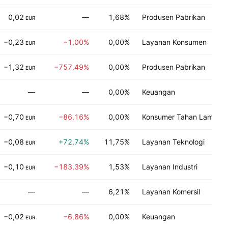
0,02
—
1,68%
Produsen Pabrikan
EUR
−0,23
−1,00%
0,00%
Layanan Konsumen
EUR
−1,32
−757,49%
0,00%
Produsen Pabrikan
EUR
—
—
0,00%
Keuangan
−0,70
−86,16%
0,00%
Konsumer Tahan Lama
EUR
−0,08
+72,74%
11,75%
Layanan Teknologi
EUR
−0,10
−183,39%
1,53%
Layanan Industri
EUR
—
—
6,21%
Layanan Komersil
−0,02
−6,86%
0,00%
Keuangan
EUR