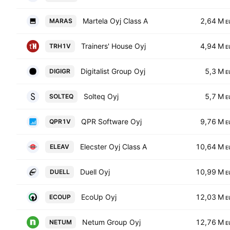
Martela Oyj Class A
2,64 M
MARAS
E
Trainers' House Oyj
4,94 M
TRH1V
E
Digitalist Group Oyj
5,3 M
DIGIGR
E
Solteq Oyj
5,7 M
SOLTEQ
E
QPR Software Oyj
9,76 M
QPR1V
E
Elecster Oyj Class A
10,64 M
ELEAV
E
Duell Oyj
10,99 M
DUELL
E
EcoUp Oyj
12,03 M
ECOUP
E
Netum Group Oyj
12,76 M
NETUM
E