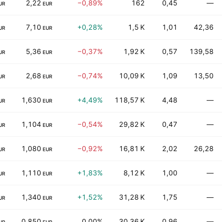
2,22
−0,89%
162
0,45
—
UR
EUR
7,10
+0,28%
1,5 K
1,01
42,36
UR
EUR
5,36
−0,37%
1,92 K
0,57
139,58
UR
EUR
2,68
−0,74%
10,09 K
1,09
13,50
UR
EUR
1,630
+4,49%
118,57 K
4,48
—
UR
EUR
1,104
−0,54%
29,82 K
0,47
—
UR
EUR
1,080
−0,92%
16,81 K
2,02
26,28
UR
EUR
1,110
+1,83%
8,12 K
1,00
—
UR
EUR
1,340
+1,52%
31,28 K
1,75
—
UR
EUR
0,850
0,00%
30,36 K
0,96
—