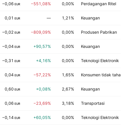
−0,06
−551,08%
0,00%
Perdagangan Ritel
EUR
0,01
—
1,21%
Keuangan
EUR
−0,02
−809,09%
0,00%
Produsen Pabrikan
EUR
−0,04
+90,57%
0,00%
Keuangan
EUR
−0,31
+4,16%
0,00%
Teknologi Elektronik
EUR
0,04
−57,22%
1,65%
Konsumen tidak tahan la
EUR
0,60
+0,08%
2,67%
Keuangan
EUR
0,06
−23,69%
3,18%
Transportasi
EUR
−0,14
+60,05%
0,00%
Teknologi Elektronik
EUR