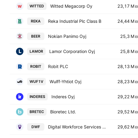
Witted Megacorp Oy
23,17 M
WITTED
E
Reka Industrial Plc Class B
24,44 M
REKA
E
Nokian Panimo Oyj
25,3 M
BEER
E
Lamor Corporation Oyj
25,8 M
LAMOR
E
Robit PLC
28,13 M
ROBIT
E
Wulff-Yhtiot Oyj
28,23 M
WUF1V
E
Inderes Oyj
29,22 M
INDERES
E
Bioretec Ltd.
29,52 M
BRETEC
E
Digital Workforce Services Oyj
29,62 M
DWF
E