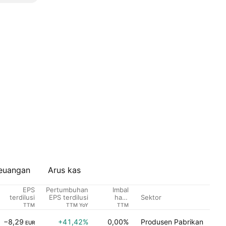
euangan
Arus kas
EPS
Pertumbuhan
Imbal
Sektor
terdilusi
EPS terdilusi
hasil
dividen %
TTM
TTM YoY
TTM
−8,29
+41,42%
0,00%
Produsen Pabrikan
EUR