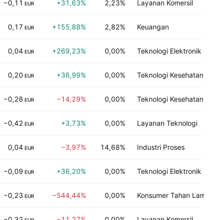
−0,11
+31,63%
2,23%
Layanan Komersil
EUR
0,17
+155,88%
2,82%
Keuangan
EUR
0,04
+269,23%
0,00%
Teknologi Elektronik
EUR
0,20
+36,99%
0,00%
Teknologi Kesehatan
EUR
−0,28
−14,29%
0,00%
Teknologi Kesehatan
EUR
−0,42
+3,73%
0,00%
Layanan Teknologi
EUR
0,04
−3,97%
14,68%
Industri Proses
EUR
−0,09
+36,20%
0,00%
Teknologi Elektronik
EUR
−0,23
−544,44%
0,00%
Konsumer Tahan Lama
EUR
−0,32
−11,27%
0,00%
Layanan Komersil