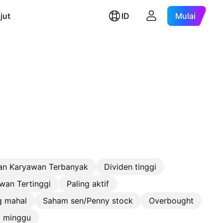
jut
ID
Mulai
an Karyawan Terbanyak
Dividen tinggi
wan Tertinggi
Paling aktif
g mahal
Saham sen/Penny stock
Overbought
2 minggu