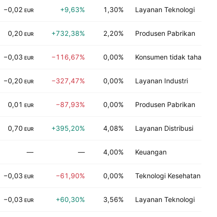
−0,02
+9,63%
1,30%
Layanan Teknologi
EUR
0,20
+732,38%
2,20%
Produsen Pabrikan
EUR
−0,03
−116,67%
0,00%
Konsumen tidak tahan la
EUR
−0,20
−327,47%
0,00%
Layanan Industri
EUR
0,01
−87,93%
0,00%
Produsen Pabrikan
EUR
0,70
+395,20%
4,08%
Layanan Distribusi
EUR
—
—
4,00%
Keuangan
−0,03
−61,90%
0,00%
Teknologi Kesehatan
EUR
−0,03
+60,30%
3,56%
Layanan Teknologi
EUR