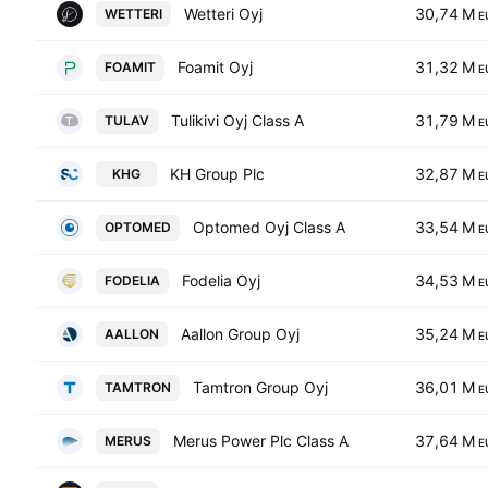
Wetteri Oyj
30,74 M
WETTERI
E
Foamit Oyj
31,32 M
FOAMIT
E
Tulikivi Oyj Class A
31,79 M
TULAV
E
KH Group Plc
32,87 M
KHG
E
Optomed Oyj Class A
33,54 M
OPTOMED
E
Fodelia Oyj
34,53 M
FODELIA
E
Aallon Group Oyj
35,24 M
AALLON
E
Tamtron Group Oyj
36,01 M
TAMTRON
E
Merus Power Plc Class A
37,64 M
MERUS
E