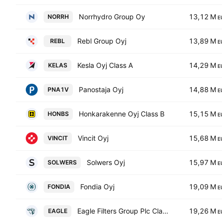
Norrhydro Group Oy
13,12 M
NORRH
E
Rebl Group Oyj
13,89 M
REBL
E
Kesla Oyj Class A
14,29 M
KELAS
E
Panostaja Oyj
14,88 M
PNA1V
E
Honkarakenne Oyj Class B
15,15 M
HONBS
E
Vincit Oyj
15,68 M
VINCIT
E
Solwers Oyj
15,97 M
SOLWERS
E
Fondia Oyj
19,09 M
FONDIA
E
Eagle Filters Group Plc Class A
19,26 M
EAGLE
E