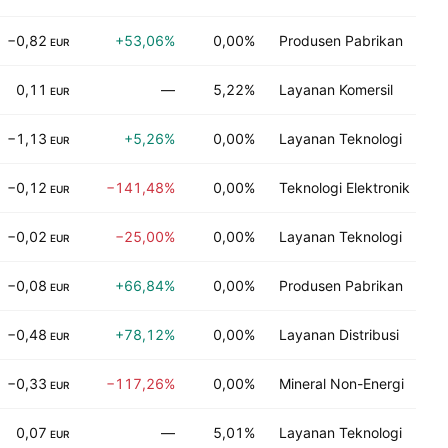
−0,82
+53,06%
0,00%
Produsen Pabrikan
EUR
0,11
—
5,22%
Layanan Komersil
EUR
−1,13
+5,26%
0,00%
Layanan Teknologi
EUR
−0,12
−141,48%
0,00%
Teknologi Elektronik
EUR
−0,02
−25,00%
0,00%
Layanan Teknologi
EUR
−0,08
+66,84%
0,00%
Produsen Pabrikan
EUR
−0,48
+78,12%
0,00%
Layanan Distribusi
EUR
−0,33
−117,26%
0,00%
Mineral Non-Energi
EUR
0,07
—
5,01%
Layanan Teknologi
EUR