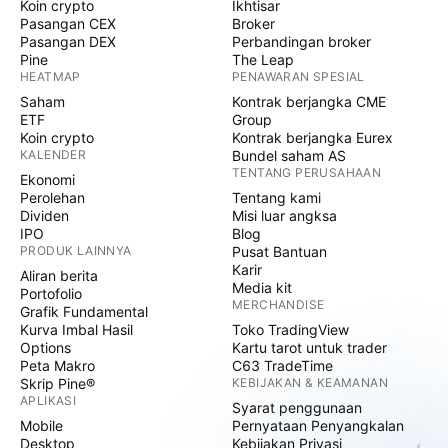
Koin crypto
Ikhtisar
Pasangan CEX
Broker
Pasangan DEX
Perbandingan broker
Pine
The Leap
HEATMAP
PENAWARAN SPESIAL
Saham
Kontrak berjangka CME
ETF
Group
Koin crypto
Kontrak berjangka Eurex
KALENDER
Bundel saham AS
TENTANG PERUSAHAAN
Ekonomi
Perolehan
Tentang kami
Dividen
Misi luar angksa
IPO
Blog
PRODUK LAINNYA
Pusat Bantuan
Karir
Aliran berita
Media kit
Portofolio
MERCHANDISE
Grafik Fundamental
Kurva Imbal Hasil
Toko TradingView
Options
Kartu tarot untuk trader
Peta Makro
C63 TradeTime
Skrip Pine®
KEBIJAKAN & KEAMANAN
APLIKASI
Syarat penggunaan
Mobile
Pernyataan Penyangkalan
Desktop
Kebijakan Privasi