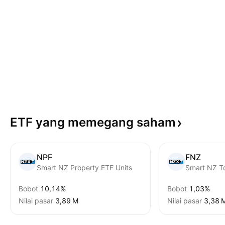
ETF yang memegang
saham
NPF
FNZ
Smart NZ Property ETF Units
Smart NZ T
Bobot
10,14%
Bobot
1,03%
Nilai pasar
‪3,89 M‬
Nilai pasar
‪3,38 M