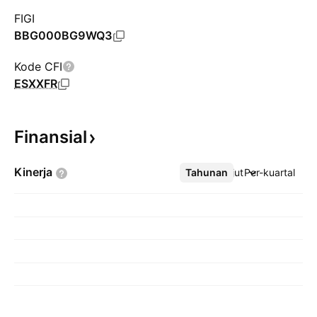
FIGI
BBG000BG9WQ3
Kode CFI
ESXXFR
Finansial
Kinerja
Tahunan
Lebih lanjut
Per-kuartal