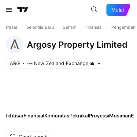
Mulai
Pasar
/
Selandia Baru
/
Saham
/
Finansial
/
Pengembanga
Argosy Property Limited
ARG
New Zealand Exchange
Ikhtisar
Finansial
Komunitas
Teknikal
Proyeksi
Musiman
ET
Chart penuh