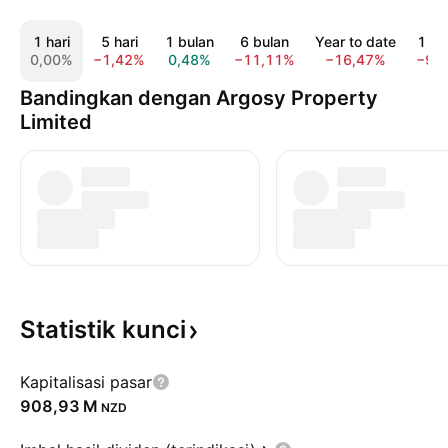
1 hari
5 hari
1 bulan
6 bulan
Year to date
1 ta
0,00%
−1,42%
0,48%
−11,11%
−16,47%
−9,
Bandingkan dengan Argosy Property
Limited
Statistik
kunci
Kapitalisasi pasar
‪908,93 M‬
NZD