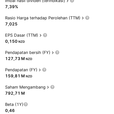
Imbal hasil dividen (terindikasi)
7,39%
Rasio Harga terhadap Perolehan (TTM)
7,025
EPS Dasar (TTM)
0,150
NZD
Pendapatan bersih (FY)
‪127,73 M‬
NZD
Pendapatan (FY)
‪159,81 M‬
NZD
Saham Mengambang
‪792,71 M‬
Beta (1Y)
0,46