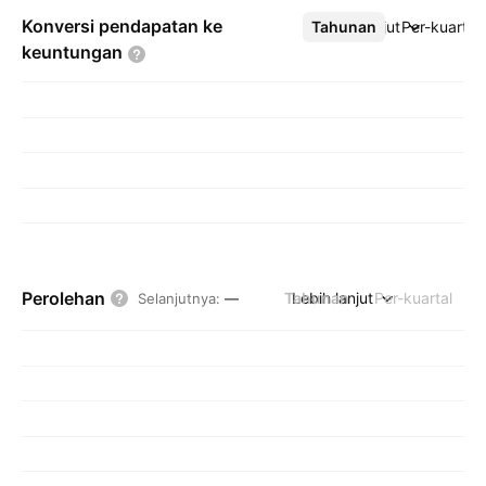
Konversi pendapatan ke
Tahunan
Lebih lanjut
Per-kuartal
keuntungan
Perolehan
Tahunan
Lebih lanjut
Per-kuartal
Selanjutnya
:
—