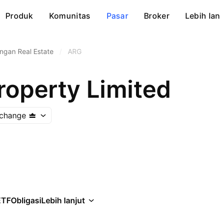
Produk
Komunitas
Pasar
Broker
Lebih lan
gan Real Estate
/
ARG
roperty Limited
change
ETF
Obligasi
Lebih lanjut