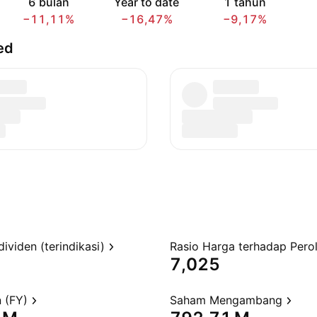
6 bulan
Year to date
1 tahun
−11,11%
−16,47%
−9,17%
ed
dividen (terindikasi)
7,025
 (FY)
Saham Mengambang