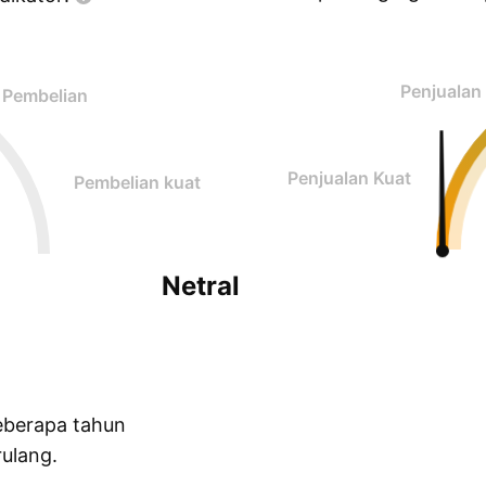
Penjualan
Pembelian
Penjualan Kuat
Pembelian kuat
Netral
eberapa tahun
ulang.