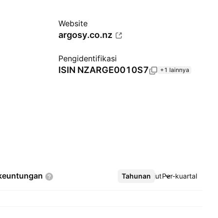
Website
argosy.co.nz
Pengidentifikasi
ISIN
NZARGE0010S7
+1 lainnya
keuntungan
Tahunan
Lebih lanjut
Per-kuartal