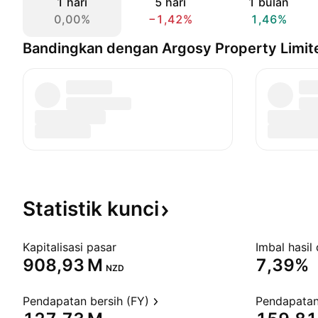
1 hari
5 hari
1 bulan
0,00%
−1,42%
1,46%
Bandingkan dengan Argosy Property Limit
Statistik
kunci
Kapitalisasi pasar
Imbal hasil 
‪908,93 M‬
7,39%
NZD
Pendapatan bersih (FY)
Pendapatan