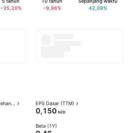
5 tahun
10 tahun
Sepanjang waktu
−35,20%
−9,96%
42,09%
Rasio Harga terhadap Perolehan (TTM)
EPS Dasar (TTM)
0,150
NZD
Beta (1Y)