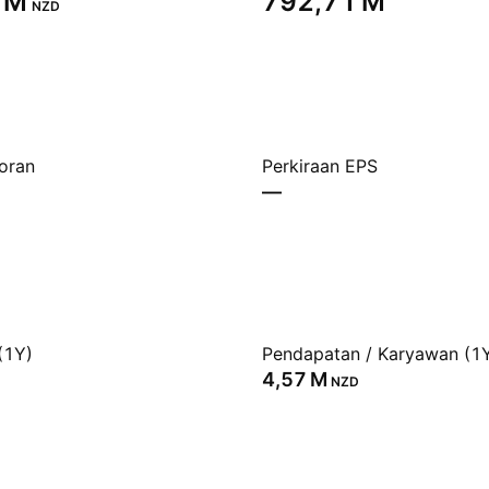
 M‬
‪792,71 M‬
NZD
oran
Perkiraan EPS
—
(1Y)
Pendapatan / Karyawan (1
‪4,57 M‬
NZD