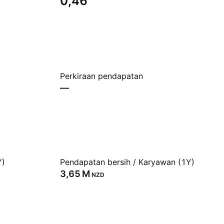
0,46
Perkiraan pendapatan
—
Y)
Pendapatan bersih / Karyawan (1Y)
‪3,65 M‬
NZD