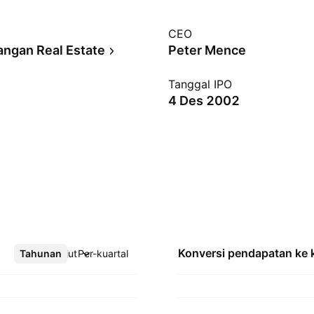
CEO
ngan Real Estate
Peter Mence
Tanggal IPO
4 Des 2002
Konversi pendapatan ke
Tahunan
Lebih lanjut
Per-kuartal