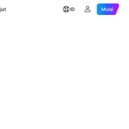
jut
ID
Mulai