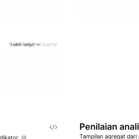
Tahunan
Lebih lanjut
Per-kuartal
Penilaian
anal
Tampilan agregat dari
dikator.