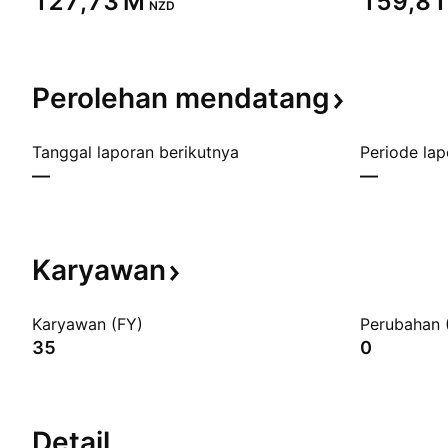
‪127,73 M‬
‪159,81
NZD
Perolehan
mendatang
Tanggal laporan berikutnya
Periode lap
—
—
Karyawan
Karyawan (FY)
Perubahan 
35
0
Detail