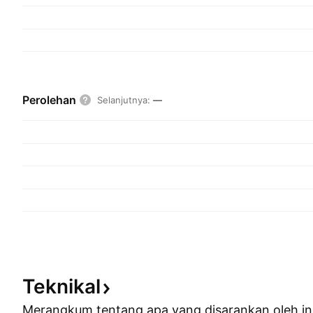
Perolehan
Selanjutnya
:
—
Teknikal
Merangkum tentang apa yang disarankan oleh
in