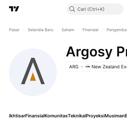
Cari
Pasar
/
Selandia Baru
/
Saham
/
Finansial
/
Pengemban
Argosy P
ARG
New Zealand Ex
Ikhtisar
Finansial
Komunitas
Teknikal
Proyeksi
Musiman