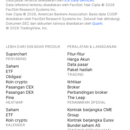
Data pasar tertentu disediakan oleh
ICE Data Services
.
Data referensi tertentu disediakan oleh FactSet. Hak Cipta © 2026
FactSet Research Systems Inc.
Hak Cipta © 2026, American Bankers Association. Basis data CUSIP
disediakan oleh FactSet Research Systems Inc. Seluruh hak dilindungi.
Dokumen SEC dan dokumen lainnya disediakan oleh
Quartr
.
© 2026 TradingView, Inc.
LEBIH DARI SEKADAR PRODUK
PERALATAN & LANGGANAN
Superchart
Fitur-fitur
PENYARING
Harga Akun
Data pasar
Saham
Paket hadiah
ETF
TRADING
Obligasi
Koin crypto
Ikhtisar
Pasangan CEX
Broker
Pasangan DEX
Perbandingan broker
Pine
The Leap
HEATMAP
PENAWARAN SPESIAL
Saham
Kontrak berjangka CME
ETF
Group
Koin crypto
Kontrak berjangka Eurex
KALENDER
Bundel saham AS