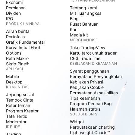
TENTANG PERUSAHAAN
Ekonomi
Perolehan
Tentang kami
Dividen
Misi luar angksa
IPO
Blog
PRODUK LAINNYA
Pusat Bantuan
Karir
Aliran berita
Media kit
Portofolio
MERCHANDISE
Grafik Fundamental
Kurva Imbal Hasil
Toko TradingView
Options
Kartu tarot untuk trader
Peta Makro
C63 TradeTime
Skrip Pine®
KEBIJAKAN & KEAMANAN
APLIKASI
Syarat penggunaan
Mobile
Pernyataan Penyangkalan
Desktop
Kebijakan Privasi
KOMUNITAS
Kebijakan Cookie
Pernyataan Aksesibilitas
Jejaring sosial
Tips keamanan
Tembok Cinta
Program Pencari Bug
Refer teman
Halaman status
Program Kreator
SOLUSI BISNIS
Tata Tertib
Moderator
Widget
IDE-IDE
Perpustakaan charting
Lightweight Charts™
Trading