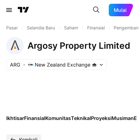
Mulai
Pasar
/
Selandia Baru
/
Saham
/
Finansial
/
Pengembanga
Argosy Property Limited
ARG
New Zealand Exchange
Ikhtisar
Finansial
Komunitas
Teknikal
Proyeksi
Musiman
ET
Kembali