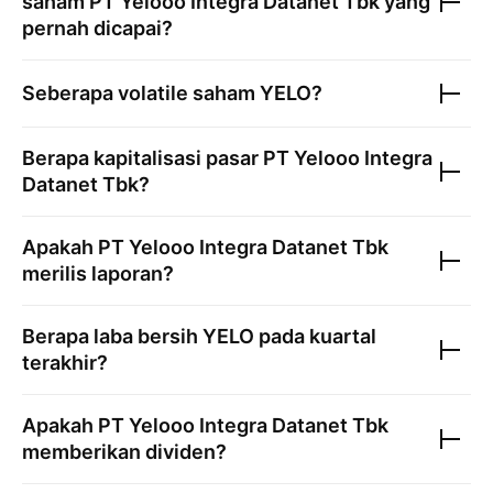
saham
PT Yelooo Integra Datanet Tbk
yang
pernah dicapai?
Seberapa volatile saham
YELO
?
Berapa kapitalisasi pasar
PT Yelooo Integra
Datanet Tbk
?
Apakah
PT Yelooo Integra Datanet Tbk
merilis laporan?
Berapa laba bersih
YELO
pada kuartal
terakhir?
Apakah
PT Yelooo Integra Datanet Tbk
memberikan dividen?