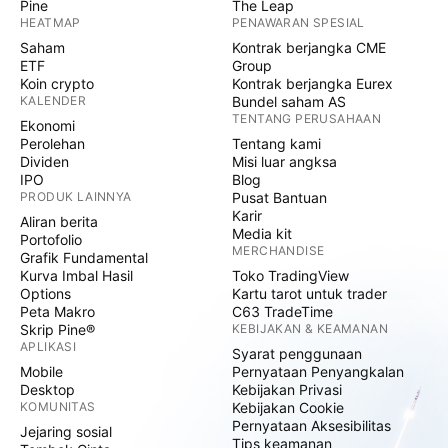
Pine
The Leap
HEATMAP
PENAWARAN SPESIAL
Saham
Kontrak berjangka CME
ETF
Group
Koin crypto
Kontrak berjangka Eurex
KALENDER
Bundel saham AS
TENTANG PERUSAHAAN
Ekonomi
Perolehan
Tentang kami
Dividen
Misi luar angksa
IPO
Blog
PRODUK LAINNYA
Pusat Bantuan
Karir
Aliran berita
Media kit
Portofolio
MERCHANDISE
Grafik Fundamental
Kurva Imbal Hasil
Toko TradingView
Options
Kartu tarot untuk trader
Peta Makro
C63 TradeTime
Skrip Pine®
KEBIJAKAN & KEAMANAN
APLIKASI
Syarat penggunaan
Mobile
Pernyataan Penyangkalan
Desktop
Kebijakan Privasi
KOMUNITAS
Kebijakan Cookie
Pernyataan Aksesibilitas
Jejaring sosial
Tips keamanan