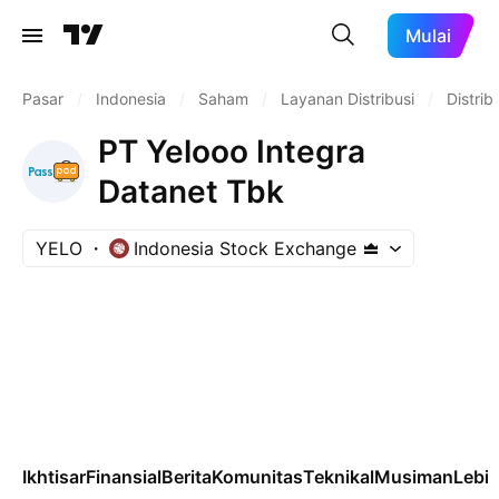
Mulai
Pasar
/
Indonesia
/
Saham
/
Layanan Distribusi
/
Distrib
PT Yelooo Integra
Datanet Tbk
YELO
Indonesia Stock Exchange
Ikhtisar
Finansial
Berita
Komunitas
Teknikal
Musiman
Lebih