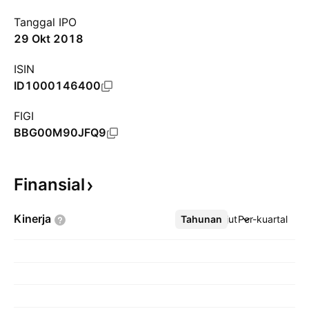
Tanggal IPO
29 Okt 2018
ISIN
ID1000146400
FIGI
BBG00M90JFQ9
Finansial
Kinerja
Tahunan
Lebih lanjut
Per-kuartal