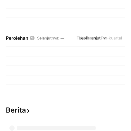
Perolehan
Tahunan
Lebih lanjut
Per-kuartal
Selanjutnya
:
—
Berita