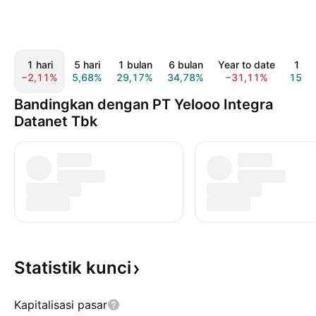
1 hari
5 hari
1 bulan
6 bulan
Year to date
1 ta
−2,11%
5,68%
29,17%
34,78%
−31,11%
158,
Bandingkan dengan PT Yelooo Integra
Datanet Tbk
Statistik
kunci
Kapitalisasi pasar