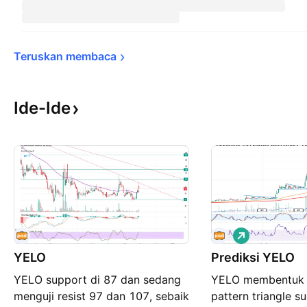
Teruskan 
membaca
Ide-Ide
P
e
YELO
Prediksi YELO
m
b
YELO support di 87 dan sedang
YELO membentuk t
e
l
menguji resist 97 dan 107, sebaik
pattern triangle s
i