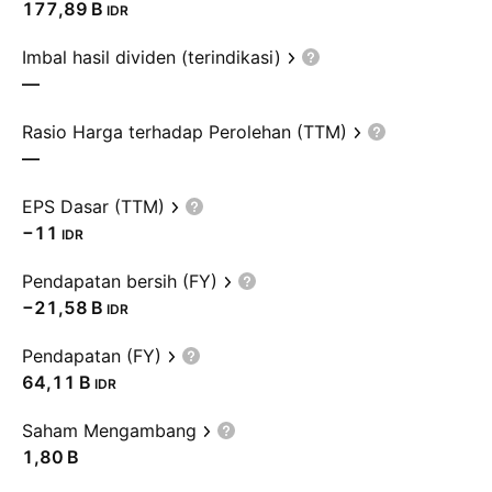
‪177,89 B‬
IDR
Imbal hasil dividen (terindikasi)
—
Rasio Harga terhadap Perolehan (TTM)
—
EPS Dasar (TTM)
−11
IDR
Pendapatan bersih (FY)
‪−21,58 B‬
IDR
Pendapatan (FY)
‪64,11 B‬
IDR
Saham Mengambang
‪1,80 B‬