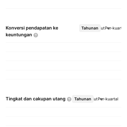
Konversi pendapatan ke
Tahunan
Lebih lanjut
Per-kuartal
keuntungan
Tingkat dan cakupan
utang
Tahunan
Lebih lanjut
Per-kuartal