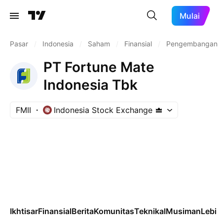
Mulai
Pasar
/
Indonesia
/
Saham
/
Finansial
/
Pengembangan R
PT Fortune Mate
Indonesia Tbk
FMII
Indonesia Stock Exchange
Ikhtisar
Finansial
Berita
Komunitas
Teknikal
Musiman
Lebih