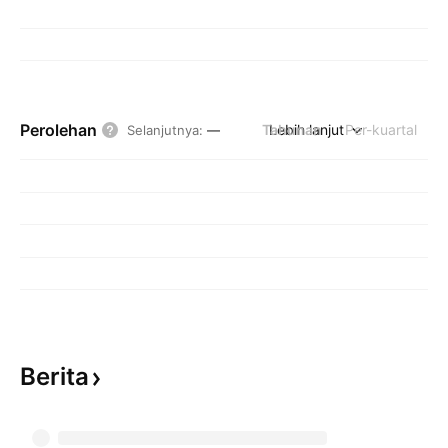
Perolehan
Tahunan
Lebih lanjut
Per-kuartal
Selanjutnya
:
—
Berita