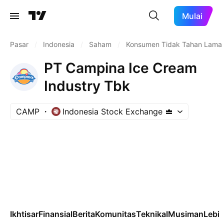
Mulai
Pasar
/
Indonesia
/
Saham
/
Konsumen Tidak Tahan Lama
PT Campina Ice Cream
Industry Tbk
CAMP
Indonesia Stock Exchange
Ikhtisar
Finansial
Berita
Komunitas
Teknikal
Musiman
Lebih