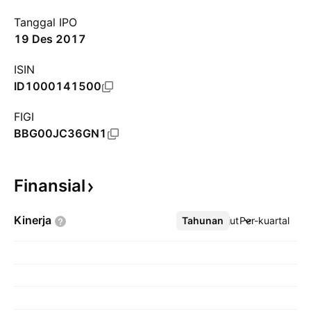
Tanggal IPO
19 Des 2017
ISIN
ID1000141500
FIGI
BBG00JC36GN1
Finansial
Kinerja
Tahunan
Lebih lanjut
Per-kuartal