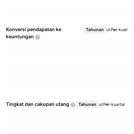
Konversi pendapatan ke
Tahunan
Lebih lanjut
Per-kuartal
keuntungan
Tingkat dan cakupan
utang
Tahunan
Lebih lanjut
Per-kuartal