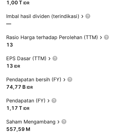
‪1,00 T‬
IDR
Imbal hasil dividen (terindikasi)
—
Rasio Harga terhadap Perolehan (TTM)
13
EPS Dasar (TTM)
13
IDR
Pendapatan bersih (FY)
‪74,77 B‬
IDR
Pendapatan (FY)
‪1,17 T‬
IDR
Saham Mengambang
‪557,59 M‬