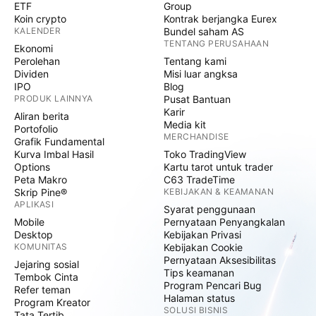
ETF
Group
Koin crypto
Kontrak berjangka Eurex
KALENDER
Bundel saham AS
TENTANG PERUSAHAAN
Ekonomi
Perolehan
Tentang kami
Dividen
Misi luar angksa
IPO
Blog
PRODUK LAINNYA
Pusat Bantuan
Karir
Aliran berita
Media kit
Portofolio
MERCHANDISE
Grafik Fundamental
Kurva Imbal Hasil
Toko TradingView
Options
Kartu tarot untuk trader
Peta Makro
C63 TradeTime
Skrip Pine®
KEBIJAKAN & KEAMANAN
APLIKASI
Syarat penggunaan
Mobile
Pernyataan Penyangkalan
Desktop
Kebijakan Privasi
KOMUNITAS
Kebijakan Cookie
Pernyataan Aksesibilitas
Jejaring sosial
Tips keamanan
Tembok Cinta
Program Pencari Bug
Refer teman
Halaman status
Program Kreator
SOLUSI BISNIS
Tata Tertib