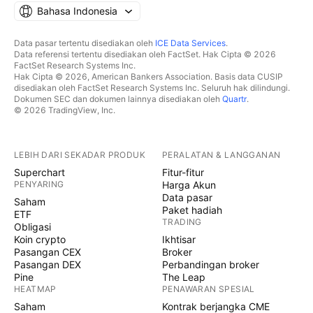
Bahasa Indonesia
Data pasar tertentu disediakan oleh
ICE Data Services
.
Data referensi tertentu disediakan oleh FactSet. Hak Cipta © 2026
FactSet Research Systems Inc.
Hak Cipta © 2026, American Bankers Association. Basis data CUSIP
disediakan oleh FactSet Research Systems Inc. Seluruh hak dilindungi.
Dokumen SEC dan dokumen lainnya disediakan oleh
Quartr
.
© 2026 TradingView, Inc.
LEBIH DARI SEKADAR PRODUK
PERALATAN & LANGGANAN
Superchart
Fitur-fitur
PENYARING
Harga Akun
Data pasar
Saham
Paket hadiah
ETF
TRADING
Obligasi
Koin crypto
Ikhtisar
Pasangan CEX
Broker
Pasangan DEX
Perbandingan broker
Pine
The Leap
HEATMAP
PENAWARAN SPESIAL
Saham
Kontrak berjangka CME