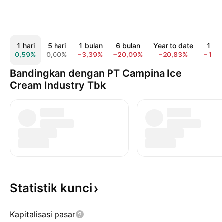
1 hari
5 hari
1 bulan
6 bulan
Year to date
1 ta
0,59%
0,00%
−3,39%
−20,09%
−20,83%
−19,
Bandingkan dengan PT Campina Ice
Cream Industry Tbk
Statistik
kunci
Kapitalisasi pasar