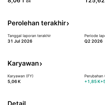
‪8,06 T‬
‪125,62 
IDR
Perolehan
terakhir
Tanggal laporan terakhir
Periode lap
31 Jul 2026
Q2 2026
Karyawan
Karyawan (FY)
Perubahan 
‪5,06 K‬
‪+1,85 K‬
+
Detail