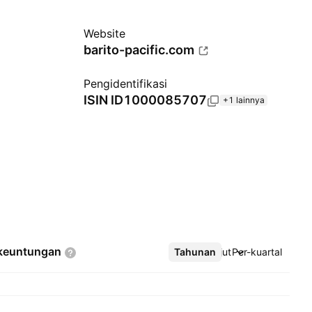
Website
barito-pacific.com
Pengidentifikasi
ISIN
ID1000085707
+1 lainnya
keuntungan
Tahunan
Lebih lanjut
Per-kuartal