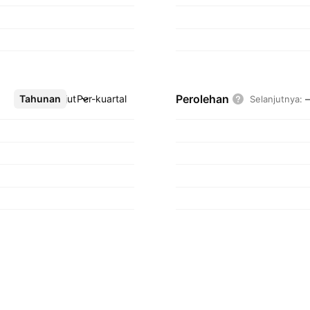
Perolehan
Tahunan
Lebih lanjut
Per-kuartal
Selanjutnya
: