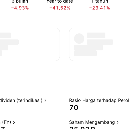
6 bulan
Year to date
1 tahun
−4,93%
−41,52%
−23,41%
dividen (terindikasi)
70
 (FY)
Saham Mengambang