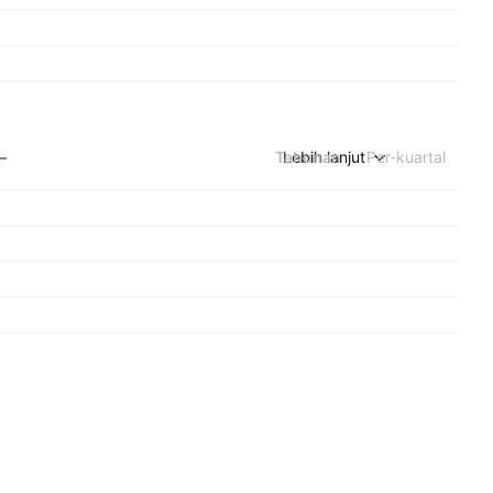
Tahunan
Lebih lanjut
Per-kuartal
—