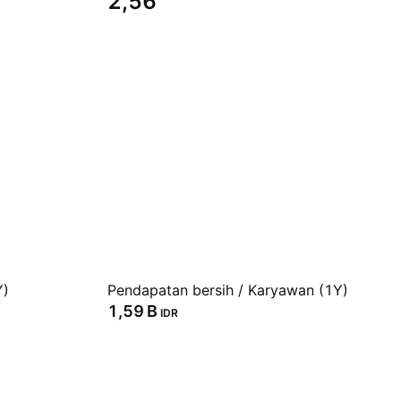
2,56
Y)
Pendapatan bersih / Karyawan (1Y)
‪1,59 B‬
IDR