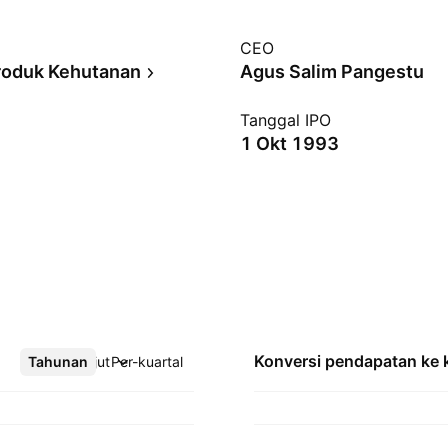
CEO
roduk Kehutanan
Agus Salim Pangestu
Tanggal IPO
1 Okt 1993
Konversi pendapatan ke
Tahunan
Lebih lanjut
Per-kuartal