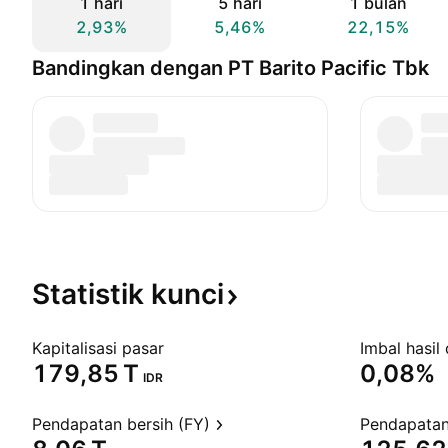
1 hari
5 hari
1 bulan
2,93%
5,46%
22,15%
Bandingkan dengan PT Barito Pacific Tbk
Statistik
kunci
Kapitalisasi pasar
Imbal hasil 
‪179,85 T‬
0,08%
IDR
Pendapatan bersih (FY)
Pendapatan