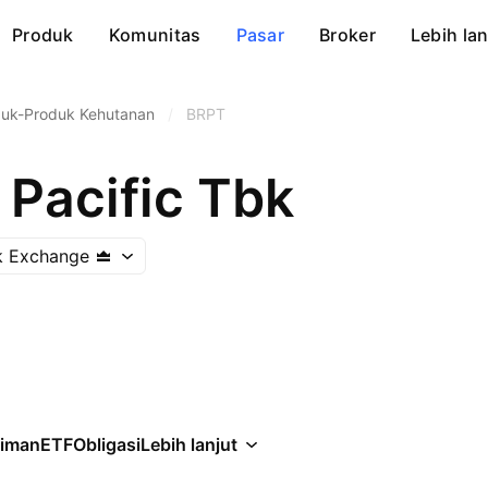
Produk
Komunitas
Pasar
Broker
Lebih lan
uk-Produk Kehutanan
/
BRPT
 Pacific Tbk
k Exchange
iman
ETF
Obligasi
Lebih lanjut