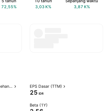
5 tahun
10 tahun
Sepanjang waktu
72,55%
‪3,03 K‬%
‪3,87 K‬%
Rasio Harga terhadap Perolehan (TTM)
EPS Dasar (TTM)
25
IDR
Beta (1Y)