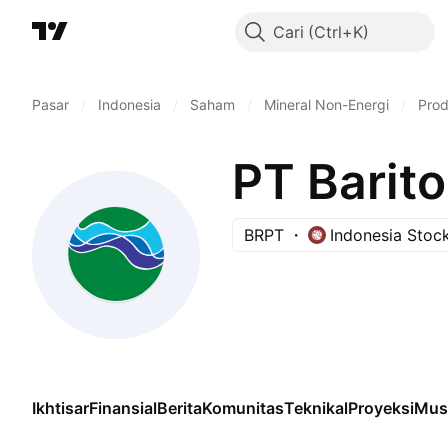
Cari
Pasar
/
Indonesia
/
Saham
/
Mineral Non-Energi
/
Prod
PT Barito
BRPT
Indonesia Stoc
Ikhtisar
Finansial
Berita
Komunitas
Teknikal
Proyeksi
Mus