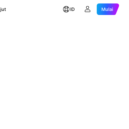
jut
ID
Mulai