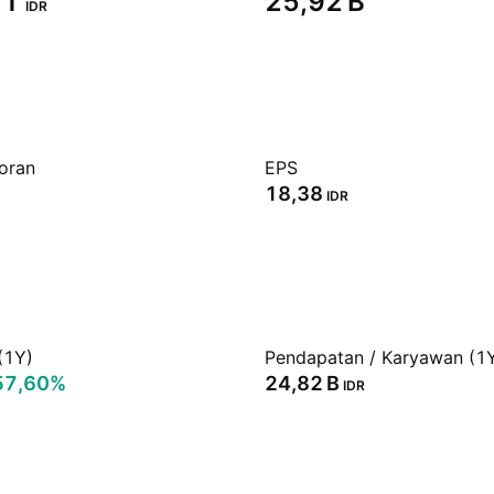
T‬
‪25,92 B‬
IDR
oran
EPS
18,38
IDR
(1Y)
Pendapatan / Karyawan (1
57,60%
‪24,82 B‬
IDR