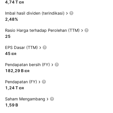
‪4,74 T‬
IDR
Imbal hasil dividen (terindikasi)
2,48%
Rasio Harga terhadap Perolehan (TTM)
25
EPS Dasar (TTM)
45
IDR
Pendapatan bersih (FY)
‪182,29 B‬
IDR
Pendapatan (FY)
‪1,24 T‬
IDR
Saham Mengambang
‪1,59 B‬