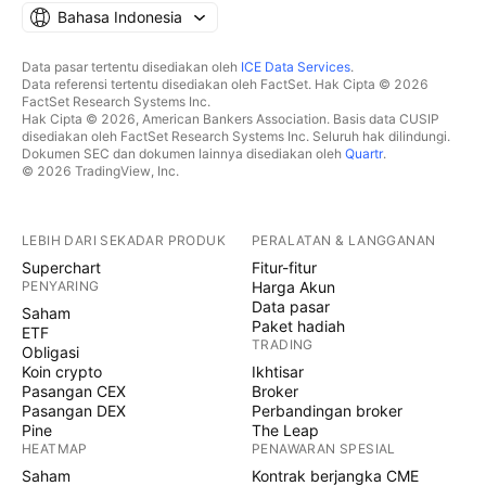
Bahasa Indonesia
Data pasar tertentu disediakan oleh
ICE Data Services
.
Data referensi tertentu disediakan oleh FactSet. Hak Cipta © 2026
FactSet Research Systems Inc.
Hak Cipta © 2026, American Bankers Association. Basis data CUSIP
disediakan oleh FactSet Research Systems Inc. Seluruh hak dilindungi.
Dokumen SEC dan dokumen lainnya disediakan oleh
Quartr
.
© 2026 TradingView, Inc.
LEBIH DARI SEKADAR PRODUK
PERALATAN & LANGGANAN
Superchart
Fitur-fitur
PENYARING
Harga Akun
Data pasar
Saham
Paket hadiah
ETF
TRADING
Obligasi
Koin crypto
Ikhtisar
Pasangan CEX
Broker
Pasangan DEX
Perbandingan broker
Pine
The Leap
HEATMAP
PENAWARAN SPESIAL
Saham
Kontrak berjangka CME