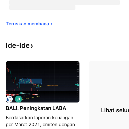
Teruskan 
membaca
Ide-Ide
P
e
BALI. Peningkatan LABA
m
Lihat selu
b
Berdasarkan laporan keuangan
e
l
per Maret 2021, emiten dengan
i