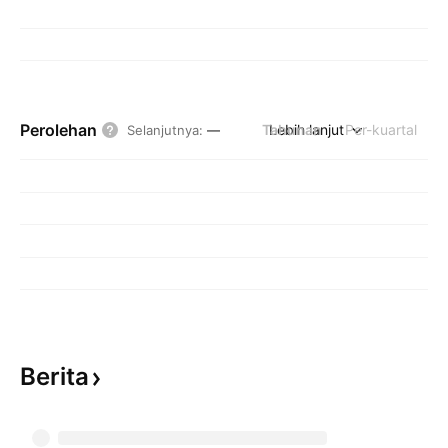
Perolehan
Tahunan
Lebih lanjut
Per-kuartal
Selanjutnya
:
—
Berita