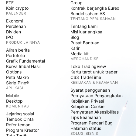
ETF
Group
Koin crypto
Kontrak berjangka Eurex
KALENDER
Bundel saham AS
TENTANG PERUSAHAAN
Ekonomi
Perolehan
Tentang kami
Dividen
Misi luar angksa
IPO
Blog
PRODUK LAINNYA
Pusat Bantuan
Karir
Aliran berita
Media kit
Portofolio
MERCHANDISE
Grafik Fundamental
Kurva Imbal Hasil
Toko TradingView
Options
Kartu tarot untuk trader
Peta Makro
C63 TradeTime
Skrip Pine®
KEBIJAKAN & KEAMANAN
APLIKASI
Syarat penggunaan
Mobile
Pernyataan Penyangkalan
Desktop
Kebijakan Privasi
KOMUNITAS
Kebijakan Cookie
Pernyataan Aksesibilitas
Jejaring sosial
Tips keamanan
Tembok Cinta
Program Pencari Bug
Refer teman
Halaman status
Program Kreator
SOLUSI BISNIS
Tata Tertib