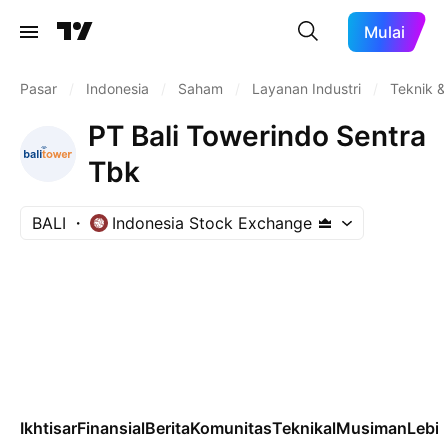
Mulai
Pasar
/
Indonesia
/
Saham
/
Layanan Industri
/
Teknik &
PT Bali Towerindo Sentra
Tbk
BALI
Indonesia Stock Exchange
Ikhtisar
Finansial
Berita
Komunitas
Teknikal
Musiman
Lebih