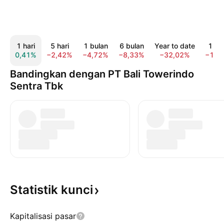
1 hari
5 hari
1 bulan
6 bulan
Year to date
1 ta
0,41%
−2,42%
−4,72%
−8,33%
−32,02%
−10,
Bandingkan dengan PT Bali Towerindo
Sentra Tbk
Statistik
kunci
Kapitalisasi pasar