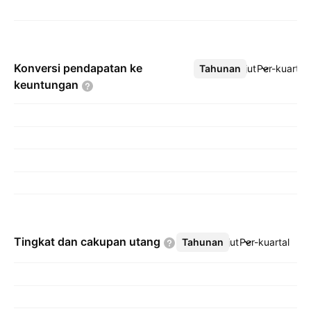
Konversi pendapatan ke
Tahunan
Lebih lanjut
Per-kuartal
keuntungan
Tingkat dan cakupan
utang
Tahunan
Lebih lanjut
Per-kuartal