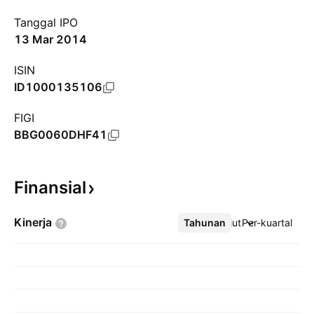
Tanggal IPO
13 Mar 2014
ISIN
ID1000135106
FIGI
BBG0060DHF41
Finansial
Kinerja
Tahunan
Lebih lanjut
Per-kuartal