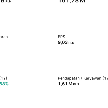
B‬
‪161,78 M‬
PLN
oran
EPS
9,03
PLN
(1Y)
Pendapatan / Karyawan (1
,68%
‪1,61 M‬
PLN