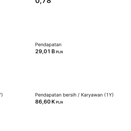
0,78
Pendapatan
‪29,01 B‬
PLN
Y)
Pendapatan bersih / Karyawan (1Y)
‪86,60 K‬
PLN