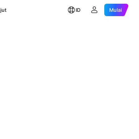
jut
ID
Mulai