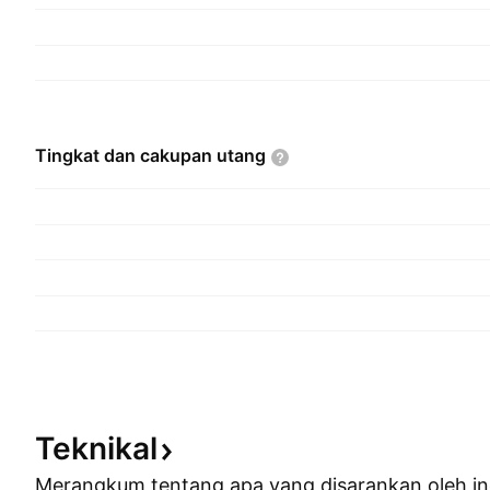
Tingkat dan cakupan
utang
Teknikal
Merangkum tentang apa yang disarankan oleh
in