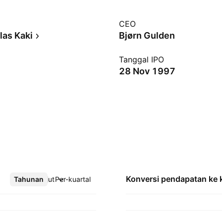
CEO
las Kaki
Bjørn Gulden
Tanggal IPO
28 Nov 1997
Konversi pendapatan ke
Tahunan
Lebih lanjut
Per-kuartal