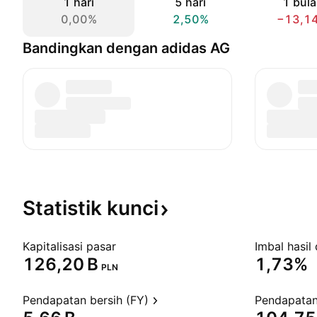
1 hari
5 hari
1 bul
0,00%
2,50%
−13,1
Bandingkan dengan adidas AG
Statistik
kunci
Kapitalisasi pasar
Imbal hasil 
‪126,20 B‬
1,73%
PLN
Pendapatan bersih (FY)
Pendapatan