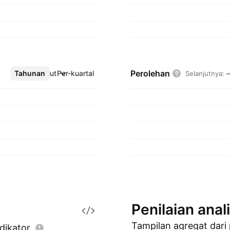
Perolehan
Tahunan
Lebih lanjut
Per-kuartal
Selanjutnya
:
Penilaian
anal
Tampilan agregat dari
dikator.