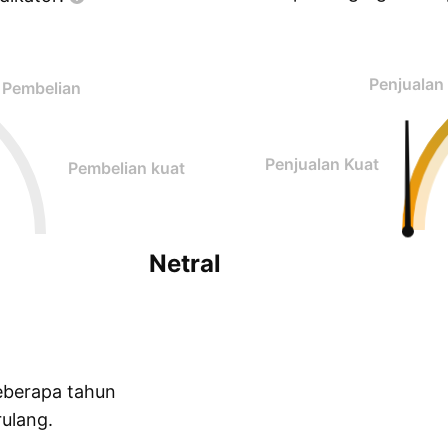
Penjualan
Pembelian
Penjualan Kuat
Pembelian kuat
Netral
eberapa tahun
ulang.