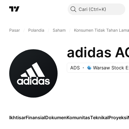
Cari
Pasar
/
Polandia
/
Saham
/
Konsumen Tidak Tahan Lam
adidas A
ADS
Warsaw Stock E
Ikhtisar
Finansial
Dokumen
Komunitas
Teknikal
Proyeksi