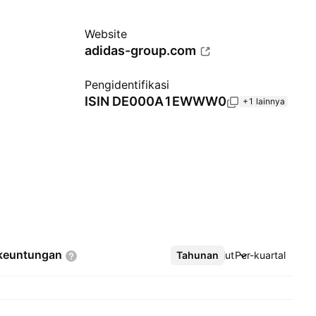
Website
adidas-group.com
Pengidentifikasi
ISIN
DE000A1EWWW0
+1 lainnya
keuntungan
Tahunan
Lebih lanjut
Per-kuartal