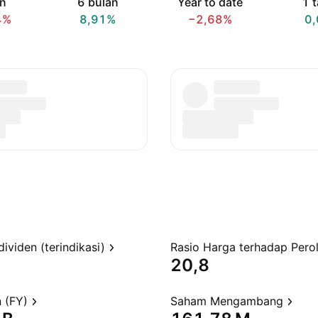
an
6 bulan
Year to date
1 
4%
8,91%
−2,68%
0
dividen (terindikasi)
20,8
 (FY)
Saham Mengambang