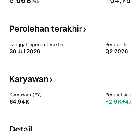
‪5,66 B‬
‪104,75 
PLN
Perolehan
terakhir
Tanggal laporan terakhir
Periode lap
30 Jul 2026
Q2 2026
Karyawan
Karyawan (FY)
Perubahan 
‪64,94 K‬
‪+2,9 K‬
+4
Detail