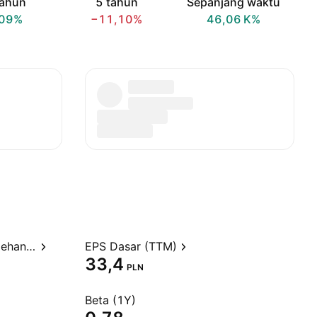
tahun
5 tahun
Sepanjang waktu
,09%
−11,10%
‪46,06 K‬%
Rasio Harga terhadap Perolehan (TTM)
EPS Dasar (TTM)
33,4
PLN
Beta (1Y)