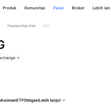
Produk
Komunitas
Pasar
Broker
Lebih lan
a
/
Pakaian/Alas Kaki
/
ADS
G
xchange
Musiman
ETF
Obligasi
Lebih lanjut