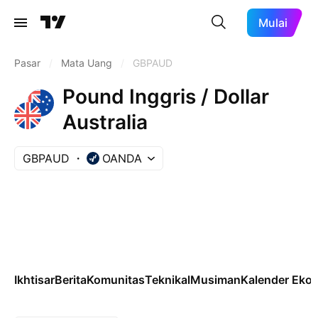
Mulai
Pasar
/
Mata Uang
/
GBPAUD
Pound Inggris / Dollar
Australia
GBPAUD
OANDA
Ikhtisar
Berita
Komunitas
Teknikal
Musiman
Kalender Eko