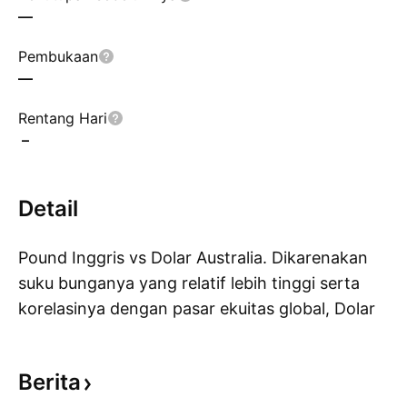
—
Pembukaan
—
Rentang Hari
–
Detail
Pound Inggris vs Dolar Australia. Dikarenakan
suku bunganya yang relatif lebih tinggi serta
korelasinya dengan pasar ekuitas global, Dolar
Pe
Australia sering disebut sebagai mata uang
risiko. Pertambangan, yang merupakan sektor
Berita
ekonomi terbesar di Australia, telah terkena