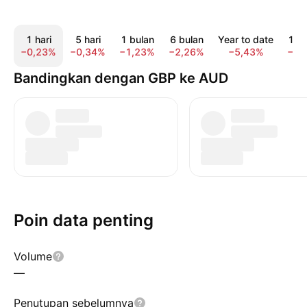
1 hari
5 hari
1 bulan
6 bulan
Year to date
1 t
−0,23%
−0,34%
−1,23%
−2,26%
−5,43%
−7,
Bandingkan dengan GBP ke AUD
Poin data penting
Volume
—
Penutupan sebelumnya