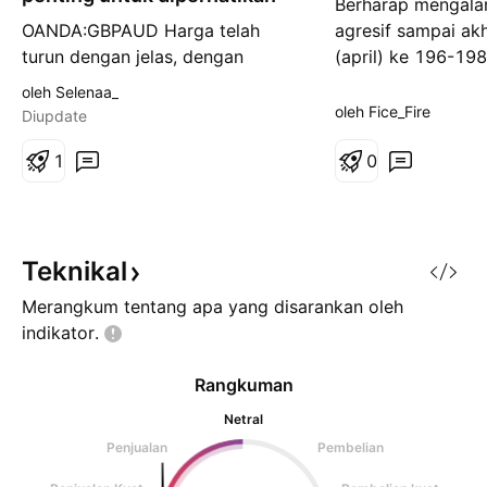
Berharap mengala
e
l
OANDA:GBPAUD Harga telah
agresif sampai akhi
i
turun dengan jelas, dengan
(april) ke 196-198
a
n
penjual mengendalikan pasar,
oleh Selenaa_
membentuk serangkaian lower
oleh Fice_Fire
Diupdate
low dan lower high. Namun,
setelah penurunan yang kuat,
1
0
momentum mulai melambat,
candle mulai menunjukkan sumbu
panjang dan badan yang lebih
kecil, menandakan tekanan jual
Teknikal
mungkin mulai mele
Merangkum tentang apa yang disarankan oleh
indikator.
Rangkuman
Netral
Penjualan
Pembelian