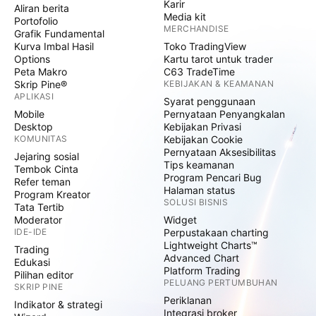
Karir
Aliran berita
Media kit
Portofolio
MERCHANDISE
Grafik Fundamental
Kurva Imbal Hasil
Toko TradingView
Options
Kartu tarot untuk trader
Peta Makro
C63 TradeTime
Skrip Pine®
KEBIJAKAN & KEAMANAN
APLIKASI
Syarat penggunaan
Mobile
Pernyataan Penyangkalan
Desktop
Kebijakan Privasi
KOMUNITAS
Kebijakan Cookie
Pernyataan Aksesibilitas
Jejaring sosial
Tips keamanan
Tembok Cinta
Program Pencari Bug
Refer teman
Halaman status
Program Kreator
SOLUSI BISNIS
Tata Tertib
Moderator
Widget
IDE-IDE
Perpustakaan charting
Lightweight Charts™
Trading
Advanced Chart
Edukasi
Platform Trading
Pilihan editor
PELUANG PERTUMBUHAN
SKRIP PINE
Periklanan
Indikator & strategi
Integrasi broker