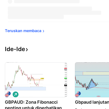
Teruskan 
membaca
Ide-Ide
P
e
GBPAUD: Zona Fibonacci
m
Gbpaud lanjuta
b
penting untuk diperhatikan