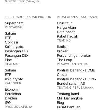
© 2026 TradingView, Inc.
LEBIH DARI SEKADAR PRODUK
PERALATAN & LANGGANAN
Superchart
Fitur-fitur
PENYARING
Harga Akun
Data pasar
Saham
Paket hadiah
ETF
TRADING
Obligasi
Koin crypto
Ikhtisar
Pasangan CEX
Broker
Pasangan DEX
Perbandingan broker
Pine
The Leap
HEATMAP
PENAWARAN SPESIAL
Saham
Kontrak berjangka CME
ETF
Group
Koin crypto
Kontrak berjangka Eurex
KALENDER
Bundel saham AS
TENTANG PERUSAHAAN
Ekonomi
Perolehan
Tentang kami
Dividen
Misi luar angksa
IPO
Blog
PRODUK LAINNYA
Pusat Bantuan