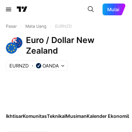
Mulai
Pasar
/
Mata Uang
/
EURNZD
Euro / Dollar New
Zealand
EURNZD
OANDA
Ikhtisar
Komunitas
Teknikal
Musiman
Kalender Ekonomi
Le