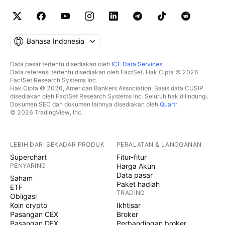
Bahasa Indonesia
Data pasar tertentu disediakan oleh
ICE Data Services
.
Data referensi tertentu disediakan oleh FactSet. Hak Cipta © 2026
FactSet Research Systems Inc.
Hak Cipta © 2026, American Bankers Association. Basis data CUSIP
disediakan oleh FactSet Research Systems Inc. Seluruh hak dilindungi.
Dokumen SEC dan dokumen lainnya disediakan oleh
Quartr
.
© 2026 TradingView, Inc.
LEBIH DARI SEKADAR PRODUK
PERALATAN & LANGGANAN
Superchart
Fitur-fitur
PENYARING
Harga Akun
Data pasar
Saham
Paket hadiah
ETF
TRADING
Obligasi
Koin crypto
Ikhtisar
Pasangan CEX
Broker
Pasangan DEX
Perbandingan broker