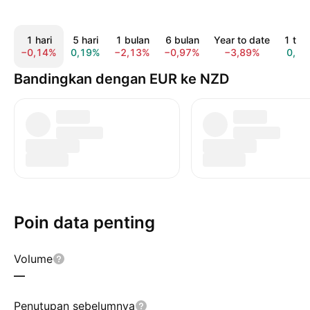
1 hari
5 hari
1 bulan
6 bulan
Year to date
1 tah
−0,14%
0,19%
−2,13%
−0,97%
−3,89%
0,19
Bandingkan dengan EUR ke NZD
Poin data penting
Volume
—
Penutupan sebelumnya