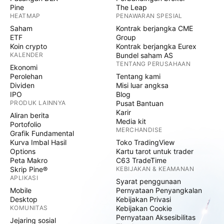
Pine
The Leap
HEATMAP
PENAWARAN SPESIAL
Saham
Kontrak berjangka CME
ETF
Group
Koin crypto
Kontrak berjangka Eurex
KALENDER
Bundel saham AS
TENTANG PERUSAHAAN
Ekonomi
Perolehan
Tentang kami
Dividen
Misi luar angksa
IPO
Blog
PRODUK LAINNYA
Pusat Bantuan
Karir
Aliran berita
Media kit
Portofolio
MERCHANDISE
Grafik Fundamental
Kurva Imbal Hasil
Toko TradingView
Options
Kartu tarot untuk trader
Peta Makro
C63 TradeTime
Skrip Pine®
KEBIJAKAN & KEAMANAN
APLIKASI
Syarat penggunaan
Mobile
Pernyataan Penyangkalan
Desktop
Kebijakan Privasi
KOMUNITAS
Kebijakan Cookie
Pernyataan Aksesibilitas
Jejaring sosial