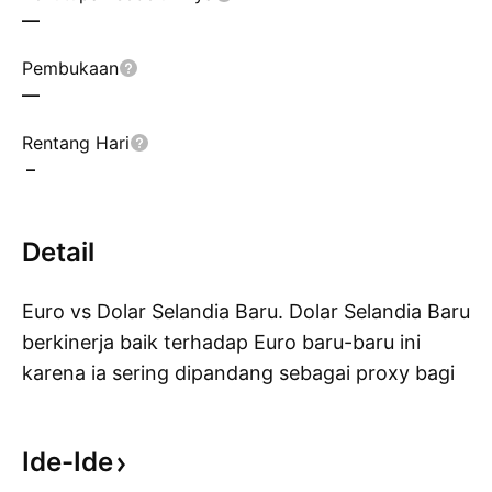
—
Pembukaan
—
Rentang Hari
–
Detail
Euro vs Dolar Selandia Baru. Dolar Selandia Baru
berkinerja baik terhadap Euro baru-baru ini
karena ia sering dipandang sebagai proxy bagi
Pe
pertumbuhan China. Kelemahan zona eropa
dapat membatasi setiap pembalikan signifikan
Ide-Ide
jika kekhawatiran tentang pertumbuhan China