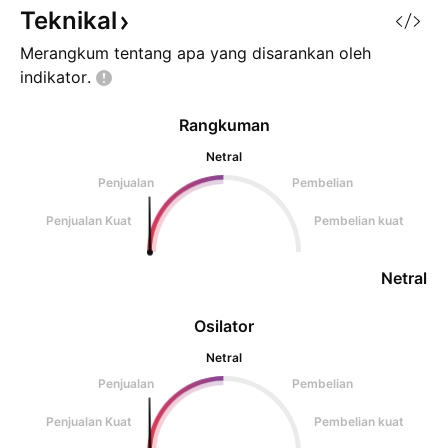
merah pekat (very stro
kekuatan moment
Teknikal
saat ini, ada kemu
Merangkum tentang apa yang disarankan oleh
indikator.
Rangkuman
Netral
Penjualan
Pembelian
Penjualan Kuat
Pembelian kuat
Netral
Osilator
Netral
Penjualan
Pembelian
Penjualan Kuat
Pembelian kuat