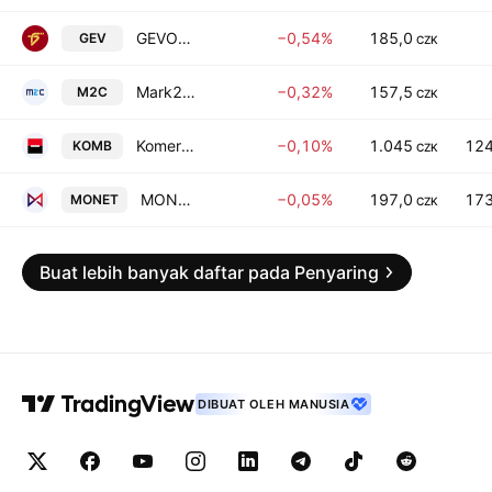
GEVORKYAN, a.s.
−0,54%
185,0
GEV
CZK
Mark2 Corporation Investment SE
−0,32%
157,5
M2C
CZK
Komercni banka, a.s.
−0,10%
1.045
124
KOMB
CZK
MONETA Money Bank AS
−0,05%
197,0
173
MONET
CZK
Buat lebih banyak daftar pada Penyaring
DIBUAT OLEH MANUSIA