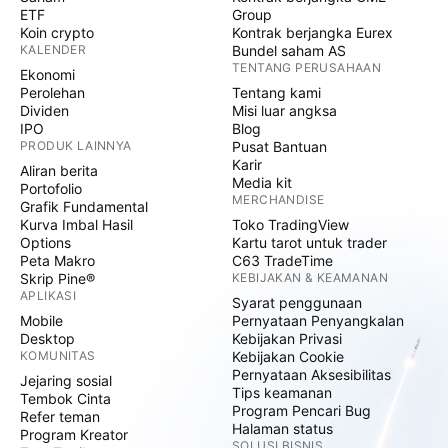
ETF
Group
Koin crypto
Kontrak berjangka Eurex
KALENDER
Bundel saham AS
TENTANG PERUSAHAAN
Ekonomi
Perolehan
Tentang kami
Dividen
Misi luar angksa
IPO
Blog
PRODUK LAINNYA
Pusat Bantuan
Karir
Aliran berita
Media kit
Portofolio
MERCHANDISE
Grafik Fundamental
Kurva Imbal Hasil
Toko TradingView
Options
Kartu tarot untuk trader
Peta Makro
C63 TradeTime
Skrip Pine®
KEBIJAKAN & KEAMANAN
APLIKASI
Syarat penggunaan
Mobile
Pernyataan Penyangkalan
Desktop
Kebijakan Privasi
KOMUNITAS
Kebijakan Cookie
Pernyataan Aksesibilitas
Jejaring sosial
Tips keamanan
Tembok Cinta
Program Pencari Bug
Refer teman
Halaman status
Program Kreator
SOLUSI BISNIS