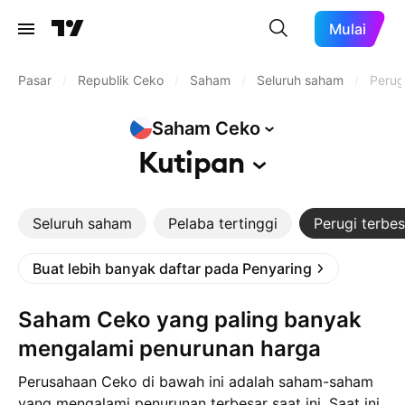
Mulai
Pasar
/
Republik Ceko
/
Saham
/
Seluruh saham
/
Perug
Saham
Ceko
Kutipan
Seluruh saham
Pelaba tertinggi
Perugi terbes
Buat lebih banyak daftar pada Penyaring
Saham Ceko yang paling banyak
mengalami penurunan harga
Perusahaan Ceko di bawah ini adalah saham-saham
yang mengalami penurunan terbesar saat ini. Saat ini