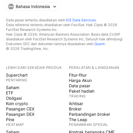
Bahasa Indonesia
Data pasar tertentu disediakan oleh
ICE Data Services
.
Data referensi tertentu disediakan oleh FactSet. Hak Cipta © 2026
FactSet Research Systems Inc.
Hak Cipta © 2026, American Bankers Association. Basis data CUSIP
disediakan oleh FactSet Research Systems Inc. Seluruh hak dilindungi.
Dokumen SEC dan dokumen lainnya disediakan oleh
Quartr
.
© 2026 TradingView, Inc.
LEBIH DARI SEKADAR PRODUK
PERALATAN & LANGGANAN
Superchart
Fitur-fitur
PENYARING
Harga Akun
Data pasar
Saham
Paket hadiah
ETF
TRADING
Obligasi
Koin crypto
Ikhtisar
Pasangan CEX
Broker
Pasangan DEX
Perbandingan broker
Pine
The Leap
HEATMAP
PENAWARAN SPESIAL
Saham
Kontrak berjangka CME