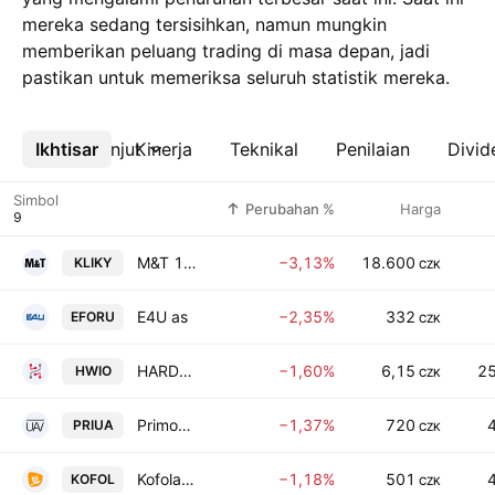
mereka sedang tersisihkan, namun mungkin
memberikan peluang trading di masa depan, jadi
pastikan untuk memeriksa seluruh statistik mereka.
Ikhtisar
Lebih lanjut
Kinerja
Teknikal
Penilaian
Divid
Simbol
Perubahan %
Harga
M&T 1997 a.s.
−3,13%
18.600
KLIKY
CZK
E4U as
−2,35%
332
EFORU
CZK
HARDWARIO A.S.
−1,60%
6,15
25
HWIO
CZK
Primoco UAV SE
−1,37%
720
PRIUA
CZK
Kofola CeskoSlovensko as
−1,18%
501
KOFOL
CZK