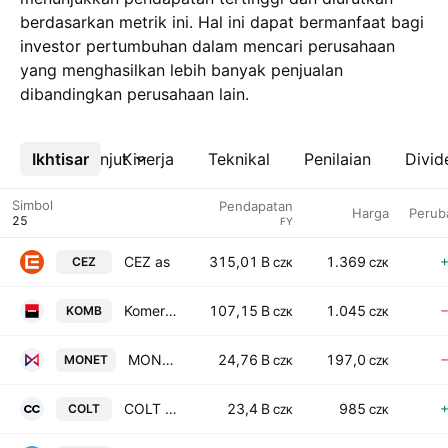
berdasarkan metrik ini. Hal ini dapat bermanfaat bagi
investor pertumbuhan dalam mencari perusahaan
yang menghasilkan lebih banyak penjualan
dibandingkan perusahaan lain.
Ikhtisar
Lebih lanjut
Kinerja
Teknikal
Penilaian
Divid
Simbol
Pendapatan
Harga
Perub
FY
CEZ as
315,01 B
1.369
CEZ
CZK
CZK
Komercni banka, a.s.
107,15 B
1.045
KOMB
CZK
CZK
MONETA Money Bank AS
24,76 B
197,0
MONET
CZK
CZK
COLT CZ GROUP SE
23,4 B
985
COLT
CZK
CZK