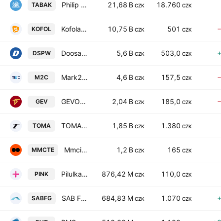
Philip Morris CR as
21,68 B
18.760
TABAK
CZK
CZK
Kofola CeskoSlovensko as
10,75 B
501
KOFOL
CZK
CZK
Doosan Skoda Power AS
5,6 B
503,0
DSPW
CZK
CZK
Mark2 Corporation Investment SE
4,6 B
157,5
M2C
CZK
CZK
GEVORKYAN, a.s.
2,04 B
185,0
GEV
CZK
CZK
TOMA, a.s.
1,85 B
1.380
TOMA
CZK
CZK
Mmcite a.s.
1,2 B
165
MMCTE
CZK
CZK
Pilulka Lekarny a.s.
876,42 M
110,0
PINK
CZK
CZK
SAB Finance as
684,83 M
1.070
SABFG
CZK
CZK