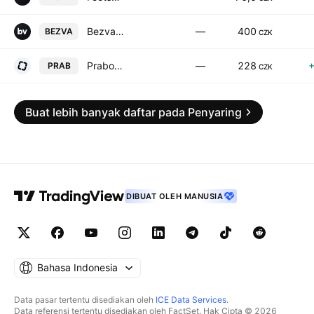
Bezvavlasy a.s.
—
400
BEZVA
CZK
Prabos plus a.s.
—
228
PRAB
CZK
Buat lebih banyak daftar pada Penyaring
DIBUAT OLEH MANUSIA
Bahasa Indonesia
Data pasar tertentu disediakan oleh
ICE Data Services
.
Data referensi tertentu disediakan oleh FactSet. Hak Cipta © 2026