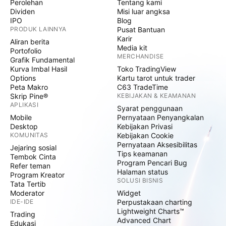
Perolehan
Tentang kami
Dividen
Misi luar angksa
IPO
Blog
PRODUK LAINNYA
Pusat Bantuan
Karir
Aliran berita
Media kit
Portofolio
MERCHANDISE
Grafik Fundamental
Kurva Imbal Hasil
Toko TradingView
Options
Kartu tarot untuk trader
Peta Makro
C63 TradeTime
Skrip Pine®
KEBIJAKAN & KEAMANAN
APLIKASI
Syarat penggunaan
Mobile
Pernyataan Penyangkalan
Desktop
Kebijakan Privasi
KOMUNITAS
Kebijakan Cookie
Pernyataan Aksesibilitas
Jejaring sosial
Tips keamanan
Tembok Cinta
Program Pencari Bug
Refer teman
Halaman status
Program Kreator
SOLUSI BISNIS
Tata Tertib
Moderator
Widget
IDE-IDE
Perpustakaan charting
Lightweight Charts™
Trading
Advanced Chart
Edukasi