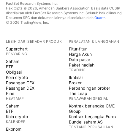
FactSet Research Systems Inc.
Hak Cipta © 2026, American Bankers Association. Basis data CUSIP
disediakan oleh FactSet Research Systems Inc. Seluruh hak dilindungi.
Dokumen SEC dan dokumen lainnya disediakan oleh
Quartr
.
© 2026 TradingView, Inc.
LEBIH DARI SEKADAR PRODUK
PERALATAN & LANGGANAN
Superchart
Fitur-fitur
PENYARING
Harga Akun
Data pasar
Saham
Paket hadiah
ETF
TRADING
Obligasi
Koin crypto
Ikhtisar
Pasangan CEX
Broker
Pasangan DEX
Perbandingan broker
Pine
The Leap
HEATMAP
PENAWARAN SPESIAL
Saham
Kontrak berjangka CME
ETF
Group
Koin crypto
Kontrak berjangka Eurex
KALENDER
Bundel saham AS
TENTANG PERUSAHAAN
Ekonomi