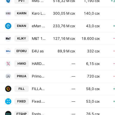
RMS Mezzanine, a.s.
518,32 M
1,190
+
PVT
CZK
CZK
Karo Leather AS
300,05 M
140,0
KARIN
CZK
CZK
eMan a.s.
233,76 M
43,0
EMAN
CZK
CZK
M&T 1997 a.s.
127,16 M
18.600
KLIKY
CZK
CZK
E4U as
89,9 M
332
EFORU
CZK
CZK
HARDWARIO A.S.
—
6,15
HWIO
CZK
Primoco UAV SE
—
720
PRIUA
CZK
FILLAMENTUM as
—
58,0
FILL
CZK
Fixed.zone a.s.
—
53,0
FIXED
CZK
Footshop a.s.
—
76,5
FTSHP
CZK