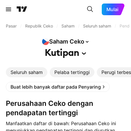
Mulai
Pasar
/
Republik Ceko
/
Saham
/
Seluruh saham
/
Penda
Saham
Ceko
Kutipan
Seluruh saham
Pelaba tertinggi
Perugi terbes
Buat lebih banyak daftar pada Penyaring
Perusahaan Ceko dengan
pendapatan tertinggi
Manfaatkan daftar di bawah: Perusahaan Ceko ini
menunjukkan pendapatan tertinggi dan diurutkan