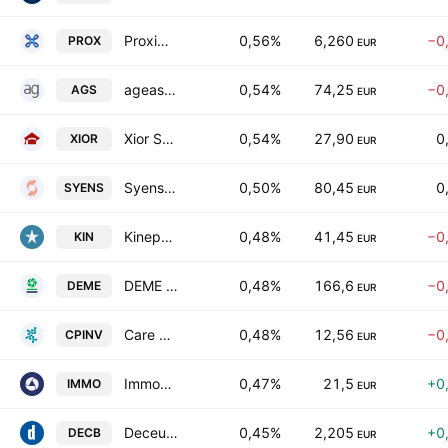
Proximus SA
0,56%
6,260
−0
PROX
EUR
ageas SA/NV
0,54%
74,25
−0
AGS
EUR
Xior Student Housing N.V.
0,54%
27,90
0
XIOR
EUR
Syensqo SA/NV
0,50%
80,45
0
SYENS
EUR
Kinepolis Group NV
0,48%
41,45
−0
KIN
EUR
DEME Group NV
0,48%
166,6
−0
DEME
EUR
Care Property Invest SA
0,48%
12,56
−0
CPINV
EUR
Immobel SA
0,47%
21,5
+0
IMMO
EUR
Deceuninck nv
0,45%
2,205
+0
DECB
EUR