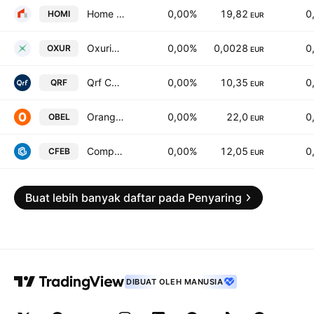
Home Invest Belgium SA
0,00%
19,82
0
HOMI
EUR
Oxurion NV
0,00%
0,0028
0
OXUR
EUR
Qrf Comm. VA
0,00%
10,35
0
QRF
EUR
Orange Belgium SA
0,00%
22,0
0
OBEL
EUR
Compagnie d'Entreprises CFE SA
0,00%
12,05
0
CFEB
EUR
Buat lebih banyak daftar pada Penyaring
DIBUAT OLEH MANUSIA