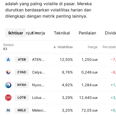
adalah yang paling volatile di pasar. Mereka
diurutkan berdasarkan volatilitas harian dan
dilengkapi dengan metrik penting lainnya.
Ikhtisar
Lebih lanjut
Kinerja
Teknikal
Penilaian
Divid
Simbol
Volatilitas
Harga
Peruba
ATENOR S.A.
12,50%
1,250
−7
ATEB
EUR
Celyad Oncology SA
9,76%
0,246
−8
CYAD
EUR
Nyxoah SA
4,92%
1,284
+1
NYXH
EUR
Lotus Bakeries NV
3,29%
12.440
+3
LOTB
EUR
Melexis NV
3,20%
72,05
+0
MELE
EUR