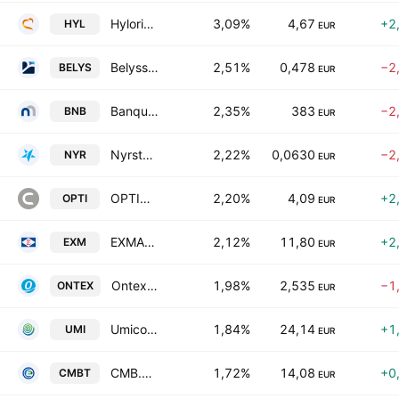
Hyloris Pharmaceuticals SA
3,09%
4,67
+2
HYL
EUR
Belysse Group NV
2,51%
0,478
−2
BELYS
EUR
Banque nationale de Belgique SA
2,35%
383
−2
BNB
EUR
Nyrstar NV
2,22%
0,0630
−2
NYR
EUR
OPTION
2,20%
4,09
+2
OPTI
EUR
EXMAR NV
2,12%
11,80
+2
EXM
EUR
Ontex Group N.V.
1,98%
2,535
−1
ONTEX
EUR
Umicore SA
1,84%
24,14
+1
UMI
EUR
CMB.TECH NV
1,72%
14,08
+0
CMBT
EUR