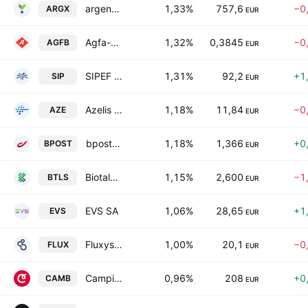
argenx SE
1,33%
757,6
−0
ARGX
EUR
Agfa-Gevaert NV
1,32%
0,3845
−0
AGFB
EUR
SIPEF SA
1,31%
92,2
+1
SIP
EUR
Azelis Group N.V.
1,18%
11,84
−0
AZE
EUR
bpost SA
1,18%
1,366
+0
BPOST
EUR
Biotalys NV
1,15%
2,600
−1
BTLS
EUR
EVS SA
1,06%
28,65
+1
EVS
EUR
Fluxys Belgium SA Class D
1,00%
20,1
−0
FLUX
EUR
Campine nv
0,96%
208
+0
CAMB
EUR