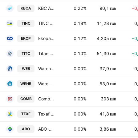
KBC Ancora SCA
0,22%
90,1
−0
KBCA
EUR
TINC NV
0,18%
11,28
0
TINC
EUR
Ekopak NV
0,12%
4,205
+0
EKOP
EUR
Titan S.A.
0,10%
51,30
+0
TITC
EUR
Warehouses Estates N.V.
0,00%
37,9
0
WEB
EUR
Wereldhave Belgium SCA
0,00%
53,0
0
WEHB
EUR
Compagnie du Bois Sauvage SA
0,00%
303
0
COMB
EUR
Texaf SA
0,00%
41,8
0
TEXF
EUR
ABO-Group Environment NV
0,00%
3,86
0
ABO
EUR