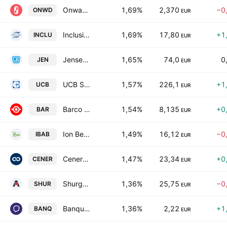
Onward Medical N.V.
1,69%
2,370
−0
ONWD
EUR
Inclusio SA
1,69%
17,80
+1
INCLU
EUR
Jensen-Group NV
1,65%
74,0
0
JEN
EUR
UCB S.A.
1,57%
226,1
+1
UCB
EUR
Barco NV
1,54%
8,135
+0
BAR
EUR
Ion Beam Applications SA
1,49%
16,12
−0
IBAB
EUR
Cenergy Holdings SA
1,47%
23,34
+0
CENER
EUR
Shurgard Self Storage Limited
1,36%
25,75
−0
SHUR
EUR
Banqup Group
1,36%
2,22
+1
BANQ
EUR