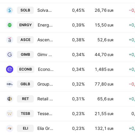
Solvay SA
0,45%
26,76
−0
SOLB
EUR
EnergyVision NV
0,39%
15,50
+0
ENRGY
EUR
Ascencio SA
0,38%
52,6
+0
ASCE
EUR
Gimv NV
0,34%
44,70
+0
GIMB
EUR
Econocom Group SE Class D
0,34%
1,485
+0
ECONB
EUR
Groupe Bruxelles Lambert SA
0,32%
77,80
−0
GBLB
EUR
Retail Estates SA
0,31%
65,6
+0
RET
EUR
Tessenderlo Group N.V.
0,23%
21,55
0
TESB
EUR
Elia Group SA/NV
0,23%
132,1
+0
ELI
EUR