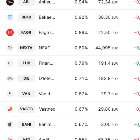
Anheuser-Busch InBev SA/NV
0,94%
72,34
−0
ABI
EUR
Bekaert SA
0,92%
38,30
−0
BEKB
EUR
Fagron SA
0,89%
22,50
−0
FAGR
EUR
NEXTENSA
0,80%
44,995
+0
NEXTA
EUR
Financiere de Tubize S.A.
0,79%
191,4
+0
TUB
EUR
D'Ieteren Group SA/NV
0,71%
182,8
−0
DIE
EUR
Van de Velde NV
0,67%
29,7
−0
VAN
EUR
Vastned
0,67%
29,80
−0
VASTB
EUR
Banimmo SA
0,67%
3,00
+0
BANI
EUR
Aedifica SA
0,65%
68,85
−0
AED