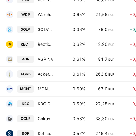
EUR
Warehouses De Pauw SA
0,65%
21,56
−0
WDP
EUR
SOLVAC S.A.
0,63%
79,0
+0
SOLV
EUR
Recticel SA
0,62%
12,90
−0
RECT
EUR
VGP NV
0,61%
81,7
−0
VGP
EUR
Ackermans & van Haaren NV
0,61%
263,8
−0
ACKB
EUR
MONTEA NV
0,60%
67,0
−0
MONT
EUR
KBC Group N.V.
0,59%
127,25
−0
KBC
EUR
Colruyt Group N.V.
0,58%
38,30
−0
COLR
EUR
Sofina SA
0,57%
246,4
−0
SOF
EUR