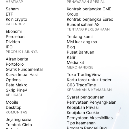
HEATMAP
PENAWARAN SPESIAL
Saham
Kontrak berjangka CME
ETF
Group
Koin crypto
Kontrak berjangka Eurex
KALENDER
Bundel saham AS
TENTANG PERUSAHAAN
Ekonomi
Perolehan
Tentang kami
Dividen
Misi luar angksa
IPO
Blog
PRODUK LAINNYA
Pusat Bantuan
Karir
Aliran berita
Media kit
Portofolio
MERCHANDISE
Grafik Fundamental
Kurva Imbal Hasil
Toko TradingView
Options
Kartu tarot untuk trader
Peta Makro
C63 TradeTime
Skrip Pine®
KEBIJAKAN & KEAMANAN
APLIKASI
Syarat penggunaan
Mobile
Pernyataan Penyangkalan
Desktop
Kebijakan Privasi
KOMUNITAS
Kebijakan Cookie
Pernyataan Aksesibilitas
Jejaring sosial
Tips keamanan
Tembok Cinta
Program Pencari Bug