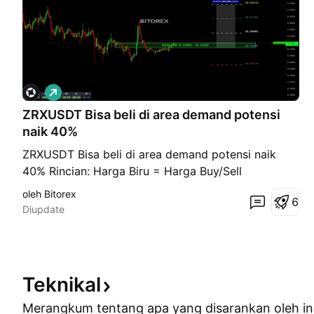
P
e
ZRXUSDT Bisa beli di area demand potensi
m
b
naik 40%
e
l
ZRXUSDT Bisa beli di area demand potensi naik
i
40% Rincian: Harga Biru = Harga Buy/Sell
a
n
(tergantung posisi SL jika posisinya di atas harga
oleh Bitorex
6
Biru berarti Sell dan jika SL di bawah garis biru
Diupdate
artinya buy) Harga Merah = Harga SL Harga Putih
= Harga TP 1 Harga Hijau = Harga TP 2 Harga
Kuning = Harga TP 3
Teknikal
Merangkum tentang apa yang disarankan oleh
in