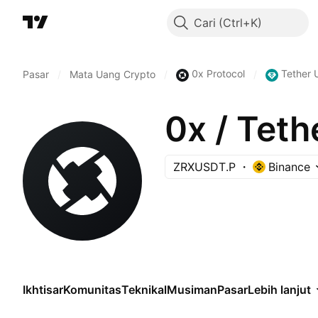
Cari
0x Protocol
Tether 
Pasar
/
Mata Uang Crypto
/
/
0x / Te
ZRXUSDT.P
Binance
Ikhtisar
Komunitas
Teknikal
Musiman
Pasar
Lebih lanjut