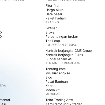
Fitur-fitur
Harga Akun
Data pasar
Paket hadiah
TRADING
Ikhtisar
EX
Broker
EX
Perbandingan broker
The Leap
PENAWARAN SPESIAL
Kontrak berjangka CME Group
Kontrak berjangka Eurex
Bundel saham AS
TENTANG PERUSAHAAN
Tentang kami
Misi luar angksa
Blog
Pusat Bantuan
NNYA
Karir
Media kit
MERCHANDISE
mental
Toko TradingView
Hasil
Kartu tarot untuk trader