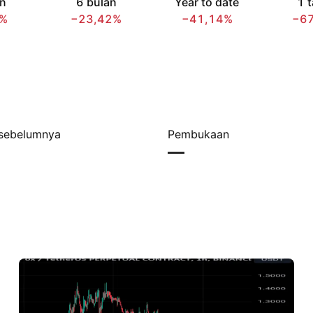
an
6 bulan
Year to date
1 
4%
−23,42%
−41,14%
−6
sebelumnya
Pembukaan
—