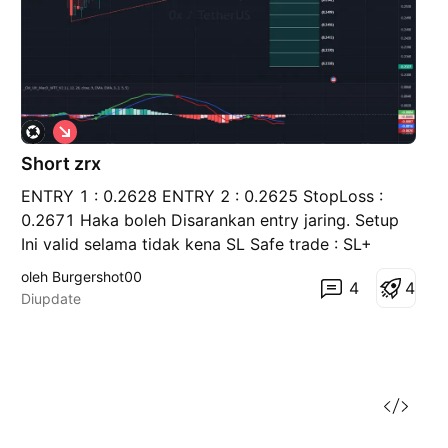
P
e
Short zrx
n
j
ENTRY 1 : 0.2628 ENTRY 2 : 0.2625 StopLoss :
u
a
0.2671 Haka boleh Disarankan entry jaring. Setup
l
Ini valid selama tidak kena SL Safe trade : SL+
a
n
setelah running profit. Disclaimer, Selalu perhatikan
oleh Burgershot00
4
4
money management Anda, trading idea ini hanyalah
Diupdate
sebagai bahan pertimbangan, namun keputusan
trading,