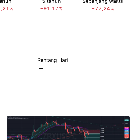
tahun
5 tahun
Sepanjang waktu
7,21%
−91,17%
−77,24%
Rentang Hari
–