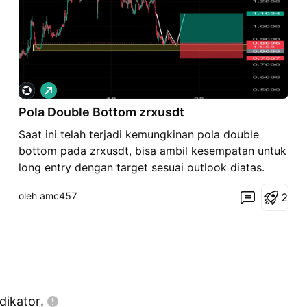
P
e
Pola Double Bottom zrxusdt
m
b
Saat ini telah terjadi kemungkinan pola double
e
l
bottom pada zrxusdt, bisa ambil kesempatan untuk
i
long entry dengan target sesuai outlook diatas.
a
n
DYOR!!!
oleh amc457
2
dikator.