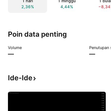
1 hari
1 minggu
1 bul
2,36%
4,44%
−8,3
Poin data penting
Volume
Penutupan 
—
—
Ide-Ide