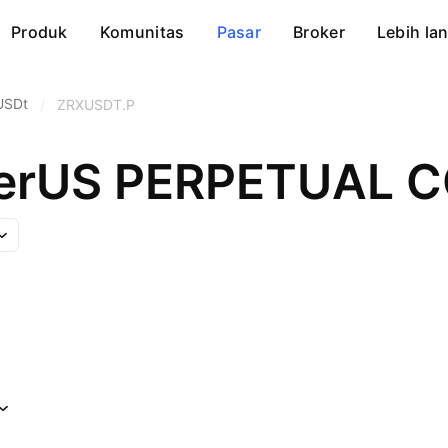
Produk
Komunitas
Pasar
Broker
Lebih lan
USDt
/
ZRXUSDT.P
therUS PERPETUAL