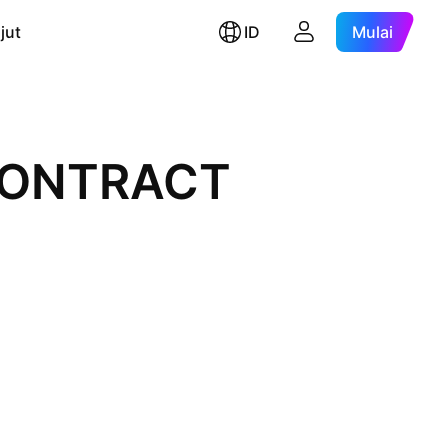
jut
ID
Mulai
 CONTRACT