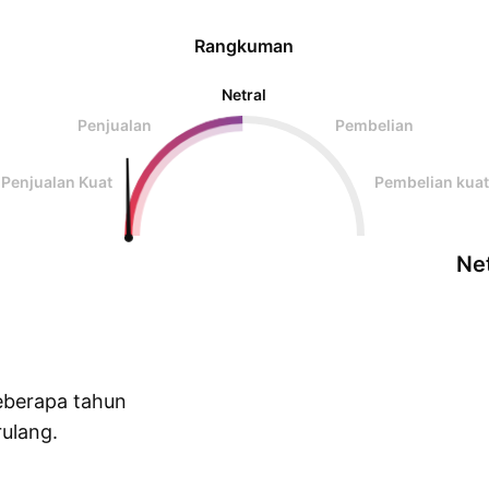
Rangkuman
Netral
Penjualan
Pembelian
Penjualan Kuat
Pembelian kuat
Net
eberapa tahun
ulang.