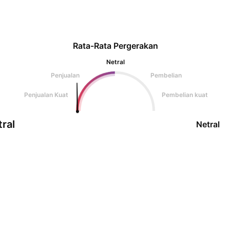
Rata-Rata Pergerakan
Netral
Penjualan
Pembelian
Penjualan Kuat
Pembelian kuat
ral
Netral