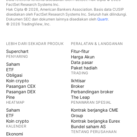
FactSet Research Systems Inc.
Hak Cipta © 2026, American Bankers Association. Basis data CUSIP
disediakan oleh FactSet Research Systems Inc. Seluruh hak dilindungi.
Dokumen SEC dan dokumen lainnya disediakan oleh
Quartr
.
© 2026 TradingView, Inc.
LEBIH DARI SEKADAR PRODUK
PERALATAN & LANGGANAN
Superchart
Fitur-fitur
PENYARING
Harga Akun
Data pasar
Saham
Paket hadiah
ETF
TRADING
Obligasi
Koin crypto
Ikhtisar
Pasangan CEX
Broker
Pasangan DEX
Perbandingan broker
Pine
The Leap
HEATMAP
PENAWARAN SPESIAL
Saham
Kontrak berjangka CME
ETF
Group
Koin crypto
Kontrak berjangka Eurex
KALENDER
Bundel saham AS
TENTANG PERUSAHAAN
Ekonomi