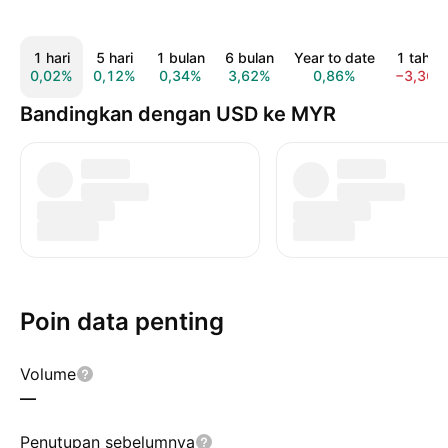
1 hari
5 hari
1 bulan
6 bulan
Year to date
1 tahun
0,02%
0,12%
0,34%
3,62%
0,86%
−3,36%
Bandingkan dengan USD ke MYR
Poin data penting
Volume
—
Penutupan sebelumnya