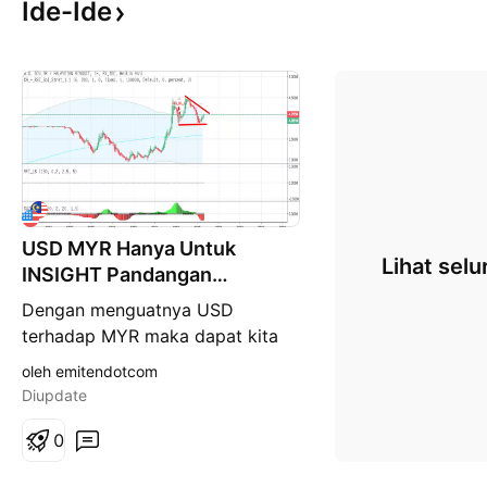
Ide-Ide
USD MYR Hanya Untuk
Lihat selu
INSIGHT Pandangan
mengenai ringgit & cpo
Dengan menguatnya USD
terhadap MYR maka dapat kita
lihat bahwa ringgit sedang
oleh emitendotcom
mengalami pelemahan dan
Diupdate
pelemahan ringgit akan
berdampak terhadap crude palm
0
oil. Selengkapnya akan saya