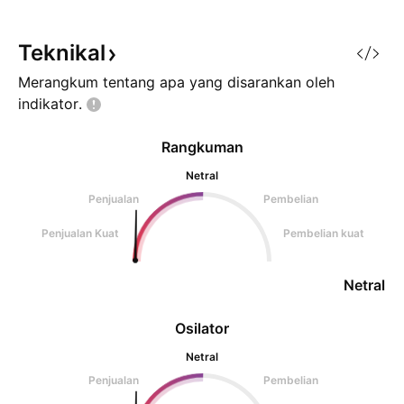
update di chart SIMP atau TBLA
Terima Kasih
Teknikal
Merangkum tentang apa yang disarankan oleh
indikator.
Rangkuman
Netral
Penjualan
Pembelian
Penjualan Kuat
Pembelian kuat
Netral
Osilator
Netral
Penjualan
Pembelian