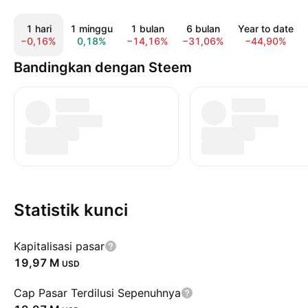
1 hari
1 minggu
1 bulan
6 bulan
Year to date
−0,16%
0,18%
−14,16%
−31,06%
−44,90%
Bandingkan dengan Steem
Statistik kunci
Kapitalisasi pasar
‪19,97 M‬
USD
Cap Pasar Terdilusi Sepenuhnya