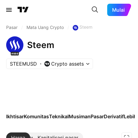
Mulai
Steem
Pasar
/
Mata Uang Crypto
/
Steem
#666
STEEMUSD
Crypto assets
Ikhtisar
Komunitas
Teknikal
Musiman
Pasar
Derivatif
Lebih 
Harga
Lebih lanjut
Kapitalisasi pasar