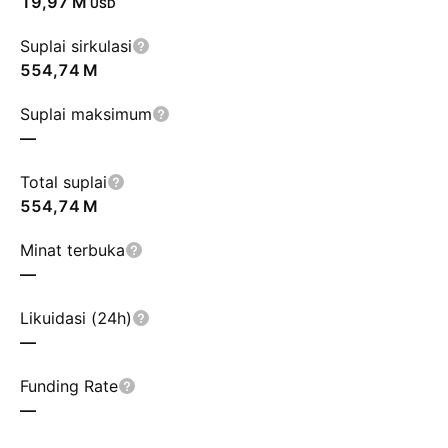
‪19,97 M‬
USD
Suplai sirkulasi
‪554,74 M‬
Suplai maksimum
—
Total suplai
‪554,74 M‬
Minat terbuka
—
Likuidasi (24h)
—
Funding Rate
—