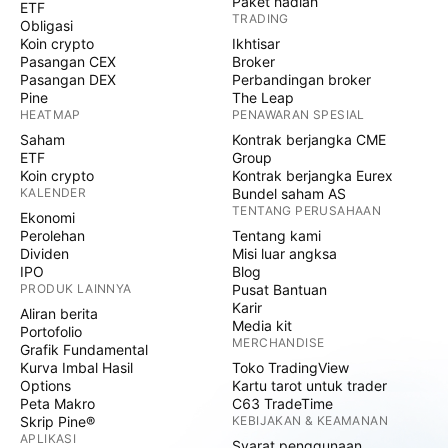
Paket hadiah
ETF
TRADING
Obligasi
Koin crypto
Ikhtisar
Pasangan CEX
Broker
Pasangan DEX
Perbandingan broker
Pine
The Leap
HEATMAP
PENAWARAN SPESIAL
Saham
Kontrak berjangka CME
ETF
Group
Koin crypto
Kontrak berjangka Eurex
KALENDER
Bundel saham AS
TENTANG PERUSAHAAN
Ekonomi
Perolehan
Tentang kami
Dividen
Misi luar angksa
IPO
Blog
PRODUK LAINNYA
Pusat Bantuan
Karir
Aliran berita
Media kit
Portofolio
MERCHANDISE
Grafik Fundamental
Kurva Imbal Hasil
Toko TradingView
Options
Kartu tarot untuk trader
Peta Makro
C63 TradeTime
Skrip Pine®
KEBIJAKAN & KEAMANAN
APLIKASI
Syarat penggunaan