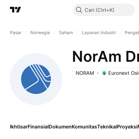
Cari
Pasar
/
Norwegia
/
Saham
/
Layanan Industri
/
Pengeb
NorAm Dr
NORAM
Euronext Osl
Ikhtisar
Finansial
Dokumen
Komunitas
Teknikal
Proyeksi