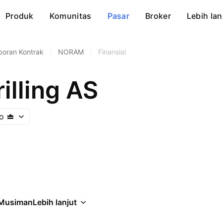
Produk
Komunitas
Pasar
Broker
Lebih lan
oran Kontrak
/
NORAM
/
Finansial
illing AS
o
Musiman
Lebih lanjut