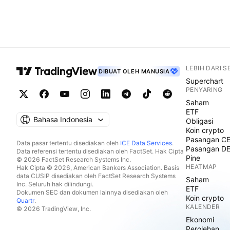
LEBIH DARI 
DIBUAT OLEH MANUSIA
Superchart
PENYARING
Saham
ETF
Bahasa Indonesia
Obligasi
Koin crypto
Pasangan C
Data pasar tertentu disediakan oleh
ICE Data Services
.
Pasangan D
Data referensi tertentu disediakan oleh FactSet. Hak Cipta
Pine
© 2026 FactSet Research Systems Inc.
HEATMAP
Hak Cipta © 2026, American Bankers Association. Basis
data CUSIP disediakan oleh FactSet Research Systems
Saham
Inc. Seluruh hak dilindungi.
ETF
Dokumen SEC dan dokumen lainnya disediakan oleh
Koin crypto
Quartr
.
KALENDER
© 2026 TradingView, Inc.
Ekonomi
Perolehan