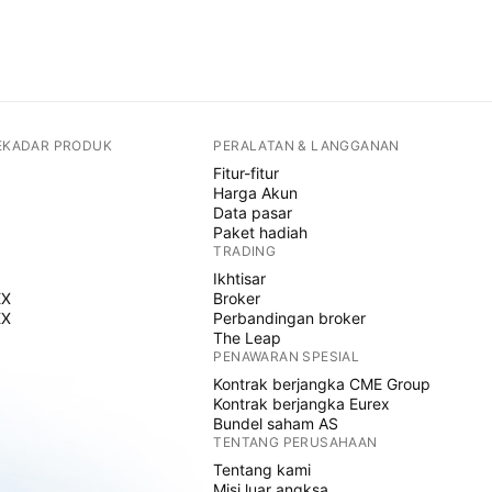
SEKADAR PRODUK
PERALATAN & LANGGANAN
Fitur-fitur
Harga Akun
Data pasar
Paket hadiah
TRADING
Ikhtisar
EX
Broker
EX
Perbandingan broker
The Leap
PENAWARAN SPESIAL
Kontrak berjangka CME Group
Kontrak berjangka Eurex
Bundel saham AS
TENTANG PERUSAHAAN
Tentang kami
Misi luar angksa