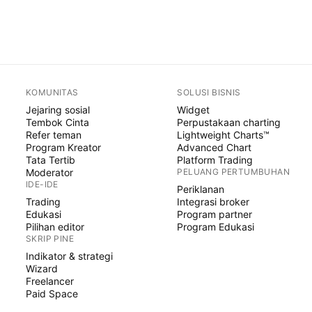
KOMUNITAS
SOLUSI BISNIS
Jejaring sosial
Widget
Tembok Cinta
Perpustakaan charting
Refer teman
Lightweight Charts™
Program Kreator
Advanced Chart
Tata Tertib
Platform Trading
Moderator
PELUANG PERTUMBUHAN
IDE-IDE
Periklanan
Trading
Integrasi broker
Edukasi
Program partner
Pilihan editor
Program Edukasi
SKRIP PINE
Indikator & strategi
Wizard
Freelancer
Paid Space