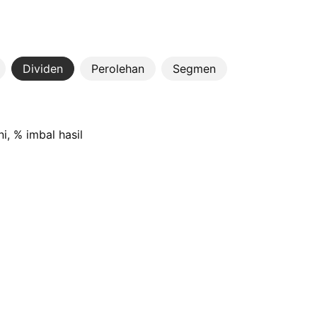
Dividen
Perolehan
Segmen
i, % imbal hasil