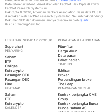
Data pasar tertentu disediakan oleh
ICE Data Services
.
Data referensi tertentu disediakan oleh FactSet. Hak Cipta © 2026
FactSet Research Systems Inc.
Hak Cipta © 2026, American Bankers Association. Basis data CUSIP
disediakan oleh FactSet Research Systems Inc. Seluruh hak dilindungi.
Dokumen SEC dan dokumen lainnya disediakan oleh
Quartr
.
© 2026 TradingView, Inc.
LEBIH DARI SEKADAR PRODUK
PERALATAN & LANGGANAN
Superchart
Fitur-fitur
PENYARING
Harga Akun
Data pasar
Saham
Paket hadiah
ETF
TRADING
Obligasi
Koin crypto
Ikhtisar
Pasangan CEX
Broker
Pasangan DEX
Perbandingan broker
Pine
The Leap
HEATMAP
PENAWARAN SPESIAL
Saham
Kontrak berjangka CME
ETF
Group
Koin crypto
Kontrak berjangka Eurex
KALENDER
Bundel saham AS