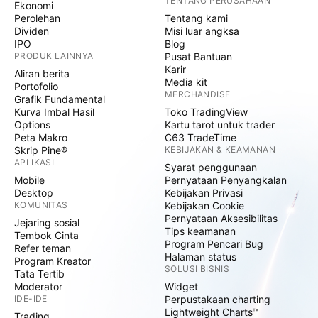
TENTANG PERUSAHAAN
Ekonomi
Perolehan
Tentang kami
Dividen
Misi luar angksa
IPO
Blog
PRODUK LAINNYA
Pusat Bantuan
Karir
Aliran berita
Media kit
Portofolio
MERCHANDISE
Grafik Fundamental
Kurva Imbal Hasil
Toko TradingView
Options
Kartu tarot untuk trader
Peta Makro
C63 TradeTime
Skrip Pine®
KEBIJAKAN & KEAMANAN
APLIKASI
Syarat penggunaan
Mobile
Pernyataan Penyangkalan
Desktop
Kebijakan Privasi
KOMUNITAS
Kebijakan Cookie
Pernyataan Aksesibilitas
Jejaring sosial
Tips keamanan
Tembok Cinta
Program Pencari Bug
Refer teman
Halaman status
Program Kreator
SOLUSI BISNIS
Tata Tertib
Moderator
Widget
IDE-IDE
Perpustakaan charting
Lightweight Charts™
Trading