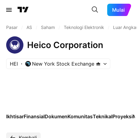
Mulai
Pasar
/
AS
/
Saham
/
Teknologi Elektronik
/
Luar Angkas
Heico Corporation
HEI
New York Stock Exchange
Ikhtisar
Finansial
Dokumen
Komunitas
Teknikal
Proyeksi
M
Kembali