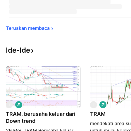
Teruskan 
membaca
Ide-Ide
P
P
T
T
e
e
TRAM, berusaha keluar dari
m
TRAM
m
b
b
Down trend
mendekati area su
e
e
l
l
29 Mei, TRAM Berusaha keluar
untuk mulai koleks