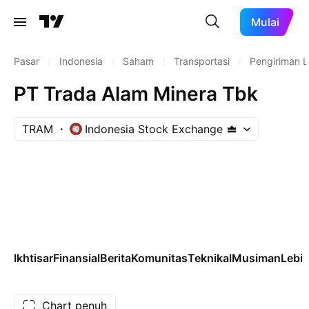
Mulai
Pasar
/
Indonesia
/
Saham
/
Transportasi
/
Pengiriman L
PT Trada Alam Minera Tbk
TRAM
Indonesia Stock Exchange
Ikhtisar
Finansial
Berita
Komunitas
Teknikal
Musiman
Lebih
Chart penuh