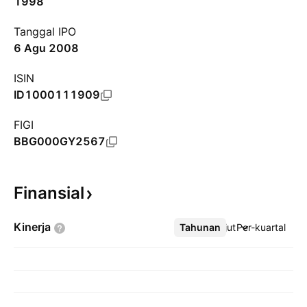
1998
Tanggal IPO
6 Agu 2008
ISIN
ID1000111909
FIGI
BBG000GY2567
Finansial
Kinerja
Tahunan
Lebih lanjut
Per-kuartal