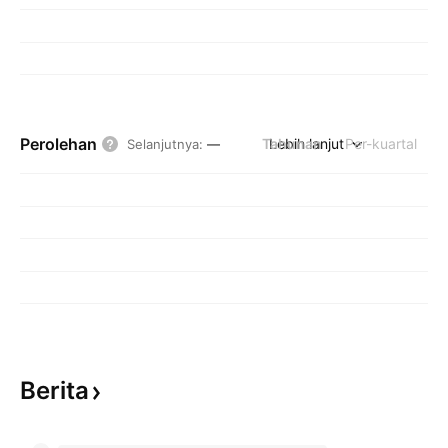
Perolehan
Tahunan
Lebih lanjut
Per-kuartal
Selanjutnya
:
—
Berita