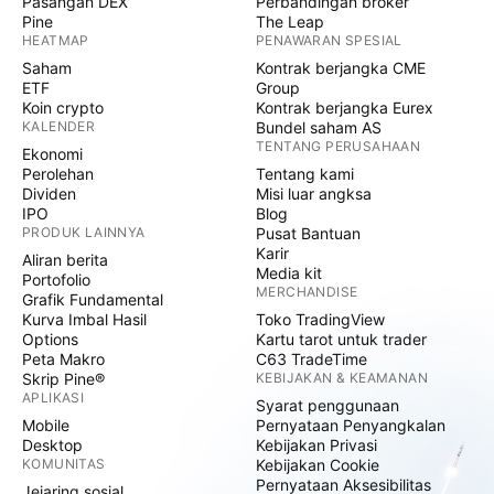
Pasangan DEX
Perbandingan broker
Pine
The Leap
HEATMAP
PENAWARAN SPESIAL
Saham
Kontrak berjangka CME
ETF
Group
Koin crypto
Kontrak berjangka Eurex
KALENDER
Bundel saham AS
TENTANG PERUSAHAAN
Ekonomi
Perolehan
Tentang kami
Dividen
Misi luar angksa
IPO
Blog
PRODUK LAINNYA
Pusat Bantuan
Karir
Aliran berita
Media kit
Portofolio
MERCHANDISE
Grafik Fundamental
Kurva Imbal Hasil
Toko TradingView
Options
Kartu tarot untuk trader
Peta Makro
C63 TradeTime
Skrip Pine®
KEBIJAKAN & KEAMANAN
APLIKASI
Syarat penggunaan
Mobile
Pernyataan Penyangkalan
Desktop
Kebijakan Privasi
KOMUNITAS
Kebijakan Cookie
Pernyataan Aksesibilitas
Jejaring sosial