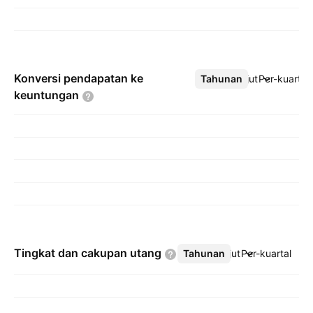
Konversi pendapatan ke
Tahunan
Lebih lanjut
Per-kuartal
keuntungan
Tingkat dan cakupan
utang
Tahunan
Lebih lanjut
Per-kuartal