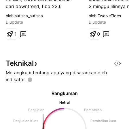
i
i
dari downtrend, fibo 23.6
3 minggu lilinnya
a
a
n
n
sebagai resisten, dengan MACD
:)) area demand 2
oleh sutisna_sutisna
oleh TwelveTides
Golden cross walaupun masih di
ekspetasi ke 300-3
Diupdate
Diupdate
bawah titik 0 dan RSI melewati
ke 480-500.
50, kita put target ke 143-154.
1
0
Semoga mestakung
Teknikal
Merangkum tentang apa yang disarankan oleh
indikator.
Rangkuman
Netral
Penjualan
Pembelian
Penjualan Kuat
Pembelian kuat