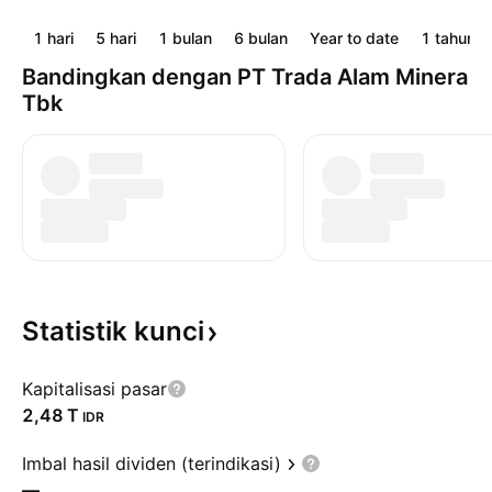
1 hari
5 hari
1 bulan
6 bulan
Year to date
1 tahun
Bandingkan dengan PT Trada Alam Minera
Tbk
Statistik
kunci
Kapitalisasi pasar
‪2,48 T‬
IDR
Imbal hasil dividen (terindikasi)
—