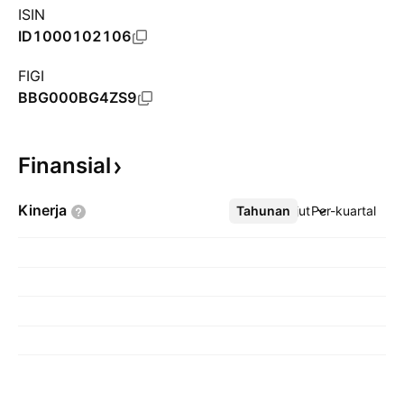
ISIN
ID1000102106
FIGI
BBG000BG4ZS9
Finansial
Kinerja
Tahunan
Lebih lanjut
Per-kuartal