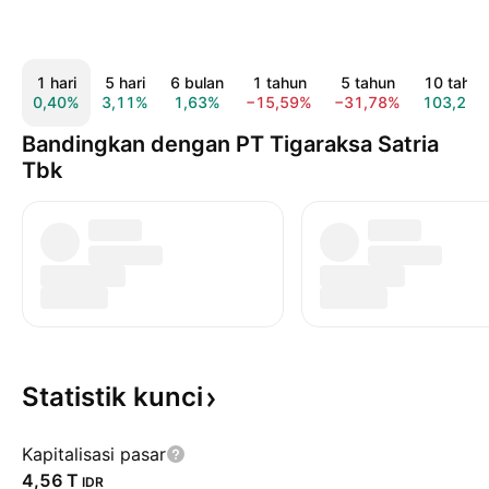
1 hari
5 hari
6 bulan
1 tahun
5 tahun
10 tahun
0,40%
3,11%
1,63%
−15,59%
−31,78%
103,27%
Bandingkan dengan PT Tigaraksa Satria
Tbk
Statistik
kunci
Kapitalisasi pasar
‪4,56 T‬
IDR