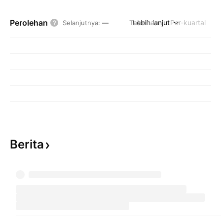
Perolehan
Tahunan
Lebih lanjut
Per-kuartal
Selanjutnya
:
—
Berita