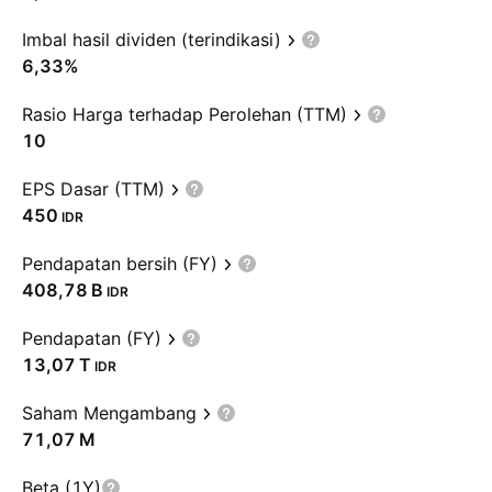
Imbal hasil dividen (terindikasi)
6,33%
Rasio Harga terhadap Perolehan (TTM)
10
EPS Dasar (TTM)
450
IDR
Pendapatan bersih (FY)
‪408,78 B‬
IDR
Pendapatan (FY)
‪13,07 T‬
IDR
Saham Mengambang
‪71,07 M‬
Beta (1Y)