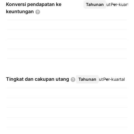
Konversi pendapatan ke
Tahunan
Lebih lanjut
Per-kuartal
keuntungan
Tingkat dan cakupan
utang
Tahunan
Lebih lanjut
Per-kuartal