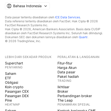
Bahasa Indonesia
Data pasar tertentu disediakan oleh
ICE Data Services
.
Data referensi tertentu disediakan oleh FactSet. Hak Cipta © 2026
FactSet Research Systems Inc.
Hak Cipta © 2026, American Bankers Association. Basis data CUSIP
disediakan oleh FactSet Research Systems Inc. Seluruh hak dilindungi.
Dokumen SEC dan dokumen lainnya disediakan oleh
Quartr
.
© 2026 TradingView, Inc.
LEBIH DARI SEKADAR PRODUK
PERALATAN & LANGGANAN
Superchart
Fitur-fitur
PENYARING
Harga Akun
Data pasar
Saham
Paket hadiah
ETF
TRADING
Obligasi
Koin crypto
Ikhtisar
Pasangan CEX
Broker
Pasangan DEX
Perbandingan broker
Pine
The Leap
HEATMAP
PENAWARAN SPESIAL
Saham
Kontrak berjangka CME