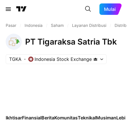
Mulai
Pasar
/
Indonesia
/
Saham
/
Layanan Distribusi
/
Distri
PT Tigaraksa Satria Tbk
TGKA
Indonesia Stock Exchange
Ikhtisar
Finansial
Berita
Komunitas
Teknikal
Musiman
Lebih