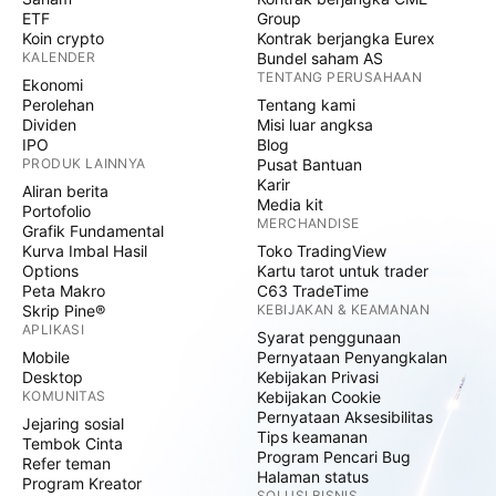
ETF
Group
Koin crypto
Kontrak berjangka Eurex
KALENDER
Bundel saham AS
TENTANG PERUSAHAAN
Ekonomi
Perolehan
Tentang kami
Dividen
Misi luar angksa
IPO
Blog
PRODUK LAINNYA
Pusat Bantuan
Karir
Aliran berita
Media kit
Portofolio
MERCHANDISE
Grafik Fundamental
Kurva Imbal Hasil
Toko TradingView
Options
Kartu tarot untuk trader
Peta Makro
C63 TradeTime
Skrip Pine®
KEBIJAKAN & KEAMANAN
APLIKASI
Syarat penggunaan
Mobile
Pernyataan Penyangkalan
Desktop
Kebijakan Privasi
KOMUNITAS
Kebijakan Cookie
Pernyataan Aksesibilitas
Jejaring sosial
Tips keamanan
Tembok Cinta
Program Pencari Bug
Refer teman
Halaman status
Program Kreator
SOLUSI BISNIS