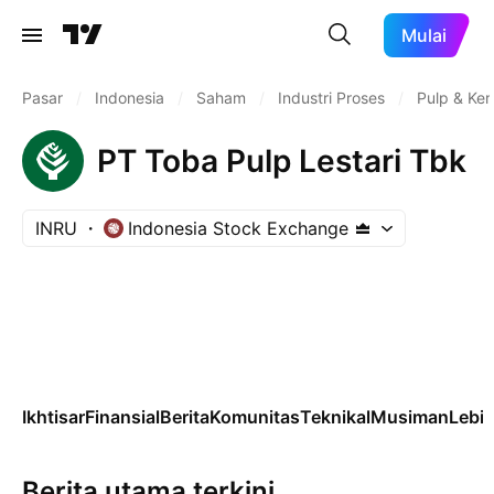
Mulai
Pasar
/
Indonesia
/
Saham
/
Industri Proses
/
Pulp & Ker
PT Toba Pulp Lestari Tbk
INRU
Indonesia Stock Exchange
Ikhtisar
Finansial
Berita
Komunitas
Teknikal
Musiman
Lebih
Berita utama terkini