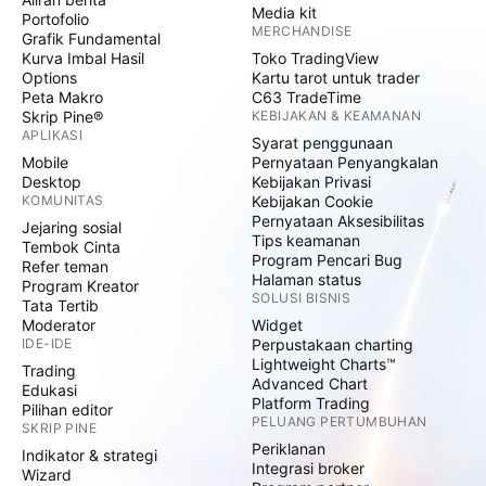
Media kit
Portofolio
MERCHANDISE
Grafik Fundamental
Kurva Imbal Hasil
Toko TradingView
Options
Kartu tarot untuk trader
Peta Makro
C63 TradeTime
Skrip Pine®
KEBIJAKAN & KEAMANAN
APLIKASI
Syarat penggunaan
Mobile
Pernyataan Penyangkalan
Desktop
Kebijakan Privasi
KOMUNITAS
Kebijakan Cookie
Pernyataan Aksesibilitas
Jejaring sosial
Tips keamanan
Tembok Cinta
Program Pencari Bug
Refer teman
Halaman status
Program Kreator
SOLUSI BISNIS
Tata Tertib
Moderator
Widget
IDE-IDE
Perpustakaan charting
Lightweight Charts™
Trading
Advanced Chart
Edukasi
Platform Trading
Pilihan editor
PELUANG PERTUMBUHAN
SKRIP PINE
Periklanan
Indikator & strategi
Integrasi broker
Wizard