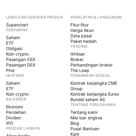
LEBIH DARI SEKADAR PRODUK
PERALATAN & LANGGANAN
Superchart
Fitur-fitur
PENYARING
Harga Akun
Data pasar
Saham
Paket hadiah
ETF
TRADING
Obligasi
Koin crypto
Ikhtisar
Pasangan CEX
Broker
Pasangan DEX
Perbandingan broker
Pine
The Leap
HEATMAP
PENAWARAN SPESIAL
Saham
Kontrak berjangka CME
ETF
Group
Koin crypto
Kontrak berjangka Eurex
KALENDER
Bundel saham AS
TENTANG PERUSAHAAN
Ekonomi
Perolehan
Tentang kami
Dividen
Misi luar angksa
IPO
Blog
PRODUK LAINNYA
Pusat Bantuan
Karir
Aliran berita