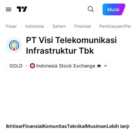
Mulai
Pasar
/
Indonesia
/
Saham
/
Finansial
/
Pembiayaan/Pen
PT Visi Telekomunikasi
Infrastruktur Tbk
GOLD
Indonesia Stock Exchange
Ikhtisar
Finansial
Komunitas
Teknikal
Musiman
Lebih lanju