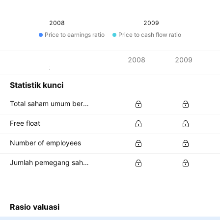
2008
2009
Price to earnings ratio
Price to cash flow ratio
Metrik
2008
2009
Mata uang: IDR
Statistik kunci
Total saham umum beredar / Total common shares outstanding
Free float
Number of employees
Jumlah pemegang saham
Rasio valuasi