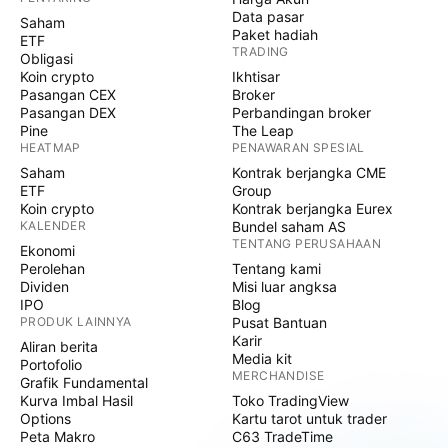
Data pasar
Saham
Paket hadiah
ETF
TRADING
Obligasi
Koin crypto
Ikhtisar
Pasangan CEX
Broker
Pasangan DEX
Perbandingan broker
Pine
The Leap
HEATMAP
PENAWARAN SPESIAL
Saham
Kontrak berjangka CME
ETF
Group
Koin crypto
Kontrak berjangka Eurex
KALENDER
Bundel saham AS
TENTANG PERUSAHAAN
Ekonomi
Perolehan
Tentang kami
Dividen
Misi luar angksa
IPO
Blog
PRODUK LAINNYA
Pusat Bantuan
Karir
Aliran berita
Media kit
Portofolio
MERCHANDISE
Grafik Fundamental
Kurva Imbal Hasil
Toko TradingView
Options
Kartu tarot untuk trader
Peta Makro
C63 TradeTime