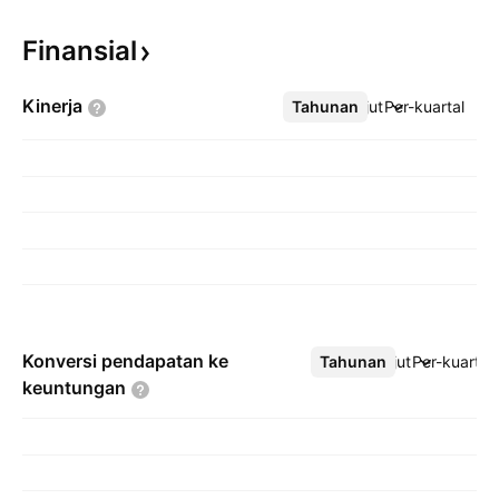
Finansial
Kinerja
Tahunan
Lebih lanjut
Per-kuartal
Konversi pendapatan ke
Tahunan
Lebih lanjut
Per-kuartal
keuntungan