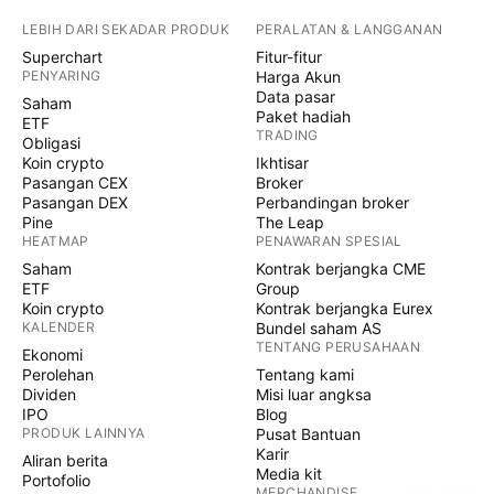
LEBIH DARI SEKADAR PRODUK
PERALATAN & LANGGANAN
Superchart
Fitur-fitur
PENYARING
Harga Akun
Data pasar
Saham
Paket hadiah
ETF
TRADING
Obligasi
Koin crypto
Ikhtisar
Pasangan CEX
Broker
Pasangan DEX
Perbandingan broker
Pine
The Leap
HEATMAP
PENAWARAN SPESIAL
Saham
Kontrak berjangka CME
ETF
Group
Koin crypto
Kontrak berjangka Eurex
KALENDER
Bundel saham AS
TENTANG PERUSAHAAN
Ekonomi
Perolehan
Tentang kami
Dividen
Misi luar angksa
IPO
Blog
PRODUK LAINNYA
Pusat Bantuan
Karir
Aliran berita
Media kit
Portofolio
MERCHANDISE