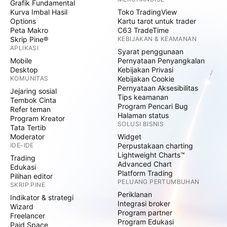
Grafik Fundamental
Kurva Imbal Hasil
Toko TradingView
Options
Kartu tarot untuk trader
Peta Makro
C63 TradeTime
Skrip Pine®
KEBIJAKAN & KEAMANAN
APLIKASI
Syarat penggunaan
Mobile
Pernyataan Penyangkalan
Desktop
Kebijakan Privasi
KOMUNITAS
Kebijakan Cookie
Pernyataan Aksesibilitas
Jejaring sosial
Tips keamanan
Tembok Cinta
Program Pencari Bug
Refer teman
Halaman status
Program Kreator
SOLUSI BISNIS
Tata Tertib
Moderator
Widget
IDE-IDE
Perpustakaan charting
Lightweight Charts™
Trading
Advanced Chart
Edukasi
Platform Trading
Pilihan editor
PELUANG PERTUMBUHAN
SKRIP PINE
Periklanan
Indikator & strategi
Integrasi broker
Wizard
Program partner
Freelancer
Program Edukasi
Paid Space