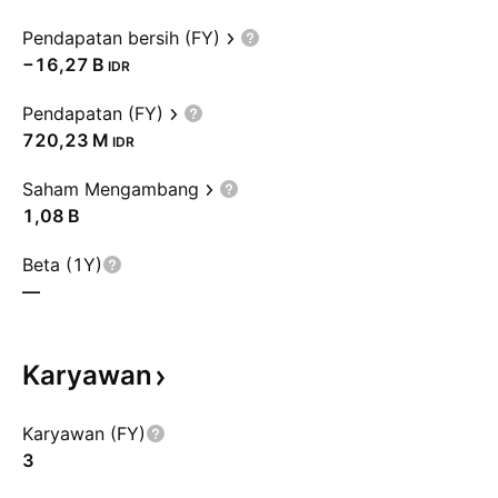
Pendapatan bersih (FY)
‪−16,27 B‬
IDR
Pendapatan (FY)
‪720,23 M‬
IDR
Saham Mengambang
‪1,08 B‬
Beta (1Y)
—
Karyawan
Karyawan (FY)
3