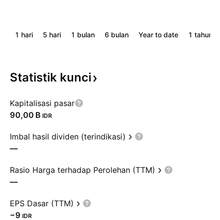
1 hari
5 hari
1 bulan
6 bulan
Year to date
1 tahun
Statistik
kunci
Kapitalisasi pasar
‪90,00 B‬
IDR
Imbal hasil dividen (terindikasi)
—
Rasio Harga terhadap Perolehan (TTM)
—
EPS Dasar (TTM)
−9
IDR