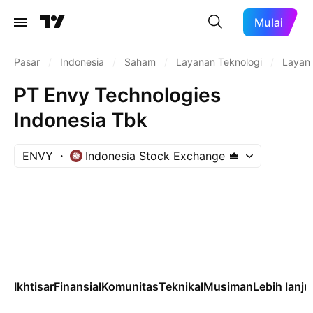
Mulai
Pasar
/
Indonesia
/
Saham
/
Layanan Teknologi
/
Layana
PT Envy Technologies
Indonesia Tbk
ENVY
Indonesia Stock Exchange
Ikhtisar
Finansial
Komunitas
Teknikal
Musiman
Lebih lanju