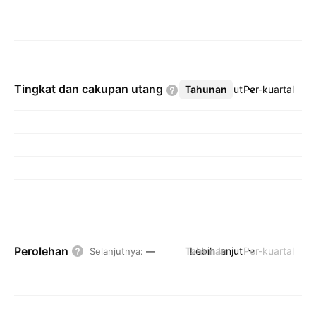
Tingkat dan cakupan
utang
Tahunan
Lebih lanjut
Per-kuartal
Perolehan
Tahunan
Lebih lanjut
Per-kuartal
Selanjutnya
:
—