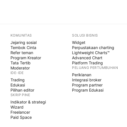
KOMUNITAS
SOLUSI BISNIS
Jejaring sosial
Widget
Tembok Cinta
Perpustakaan charting
Refer teman
Lightweight Charts™
Program Kreator
Advanced Chart
Tata Tertib
Platform Trading
Moderator
PELUANG PERTUMBUHAN
IDE-IDE
Periklanan
Trading
Integrasi broker
Edukasi
Program partner
Pilihan editor
Program Edukasi
SKRIP PINE
Indikator & strategi
Wizard
Freelancer
Paid Space