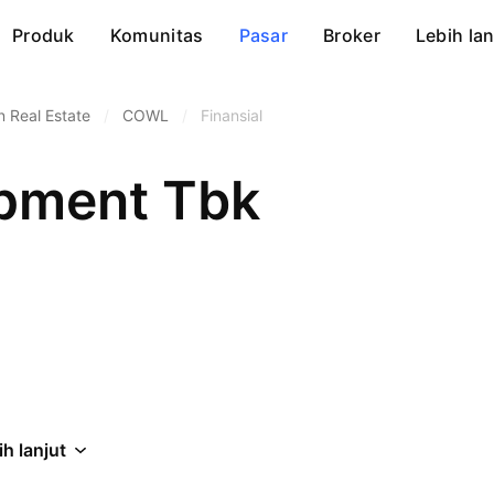
Produk
Komunitas
Pasar
Broker
Lebih lan
Real Estate
/
COWL
/
Finansial
opment Tbk
ih lanjut