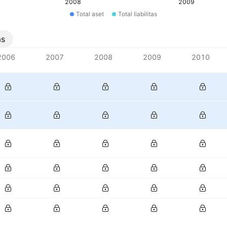
2008
2009
Total aset
Total liabilitas
as
2006
2007
2008
2009
2010