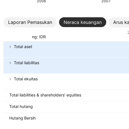
2006
2007
Laporan Pemasukan
Neraca keuangan
Arus k
Metrik
Mata uang: IDR
Total aset
Total liabilitas
Total ekuitas
Total liabilities & shareholders' equities
Total hutang
Hutang Bersih