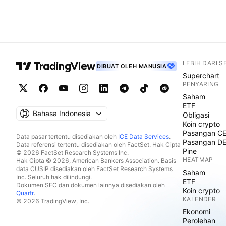
LEBIH DARI 
DIBUAT OLEH MANUSIA
Superchart
PENYARING
Saham
ETF
Bahasa Indonesia
Obligasi
Koin crypto
Pasangan C
Data pasar tertentu disediakan oleh
ICE Data Services
.
Pasangan D
Data referensi tertentu disediakan oleh FactSet. Hak Cipta
Pine
© 2026 FactSet Research Systems Inc.
HEATMAP
Hak Cipta © 2026, American Bankers Association. Basis
data CUSIP disediakan oleh FactSet Research Systems
Saham
Inc. Seluruh hak dilindungi.
ETF
Dokumen SEC dan dokumen lainnya disediakan oleh
Koin crypto
Quartr
.
KALENDER
© 2026 TradingView, Inc.
Ekonomi
Perolehan