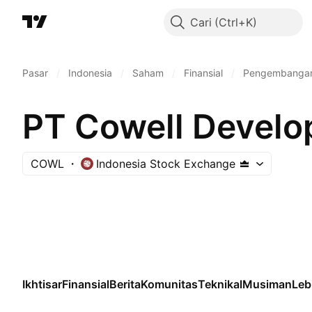
Cari
Pasar
/
Indonesia
/
Saham
/
Finansial
/
Pengembangan 
PT Cowell Devel
COWL
Indonesia Stock Exchange
Ikhtisar
Finansial
Berita
Komunitas
Teknikal
Musiman
Leb