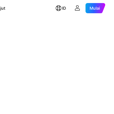
jut
ID
Mulai