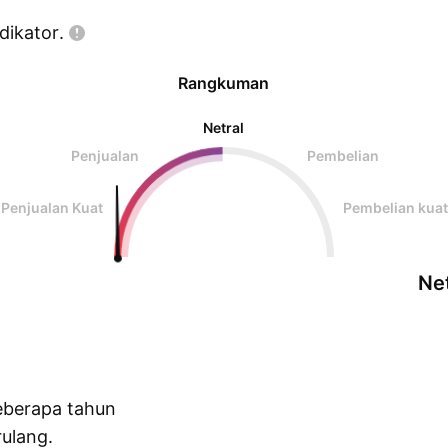
dikator.
Rangkuman
Netral
Penjualan
Pembelian
Penjualan Kuat
Pembelian kuat
Net
eberapa tahun
ulang.