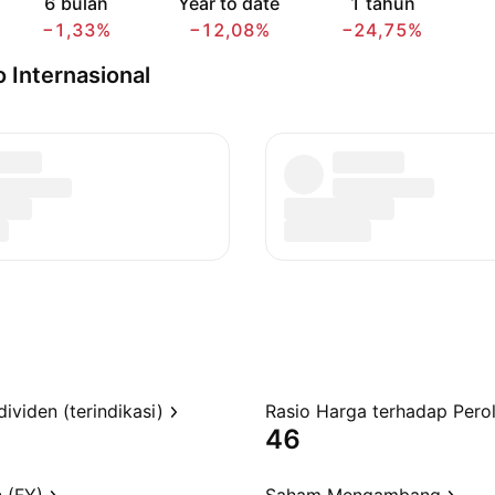
6 bulan
Year to date
1 tahun
−1,33%
−12,08%
−24,75%
 Internasional
dividen (terindikasi)
46