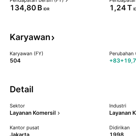
Pendapatan bersih (FY)
Pendapatan
‪134,80 B‬
‪1,24 T‬
IDR
I
Karyawan
Karyawan (FY)
Perubahan 
504
+83
+19,
Detail
Sektor
Industri
Layanan Komersil
Layanan K
Kantor pusat
Didirikan
Jakarta
1998