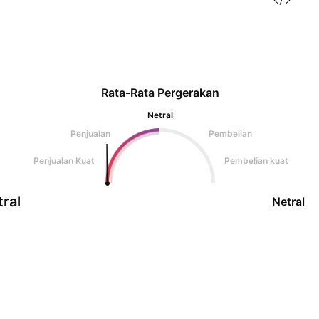
Rata-Rata Pergerakan
Netral
Penjualan
Pembelian
Penjualan Kuat
Pembelian kuat
ral
Netral