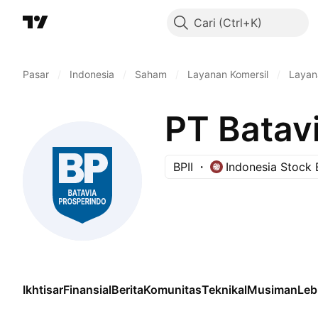
Cari
Pasar
/
Indonesia
/
Saham
/
Layanan Komersil
/
Layan
PT Batavi
BPII
Indonesia Stock
Ikhtisar
Finansial
Berita
Komunitas
Teknikal
Musiman
Leb