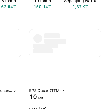
5 tahun
10 tahun
Sepanjang waktu
62,94%
150,14%
‪1,37 K‬%
Rasio Harga terhadap Perolehan (TTM)
EPS Dasar (TTM)
10
IDR