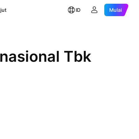
jut
ID
Mulai
rnasional Tbk