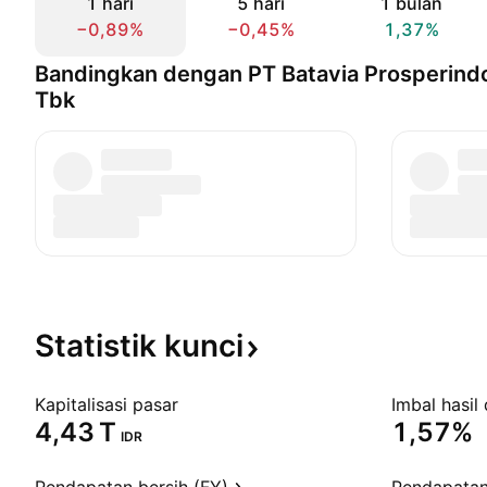
1 hari
5 hari
1 bulan
−0,89%
−0,45%
1,37%
Bandingkan dengan PT Batavia Prosperindo
Tbk
Statistik
kunci
Kapitalisasi pasar
Imbal hasil 
‪4,43 T‬
1,57%
IDR