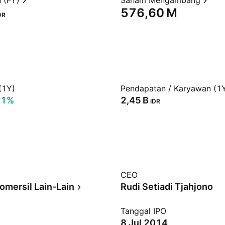
 (FY)
Saham Mengambang
‪576,60 M‬
DR
(1Y)
Pendapatan / Karyawan (1
71%
‪2,45 B‬
IDR
CEO
omersil Lain-Lain
Rudi Setiadi Tjahjono
Tanggal IPO
8 Jul 2014