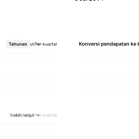
Konversi pendapatan ke
Tahunan
Lebih lanjut
Per-kuartal
Tahunan
Lebih lanjut
Per-kuartal