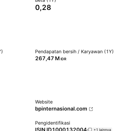
Beta (1Y)
0,28
Y)
Pendapatan bersih / Karyawan (1Y)
‪267,47 M‬
IDR
Website
bpinternasional.com
Pengidentifikasi
ISIN
ID1000132004
+1 lainnya