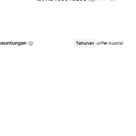
keuntungan
Tahunan
Lebih lanjut
Per-kuartal