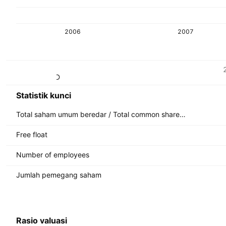
2006
2007
Metrik
Mata uang: HKD
Statistik kunci
Total saham umum beredar / Total common shares outstanding
Free float
Number of employees
Jumlah pemegang saham
Rasio valuasi