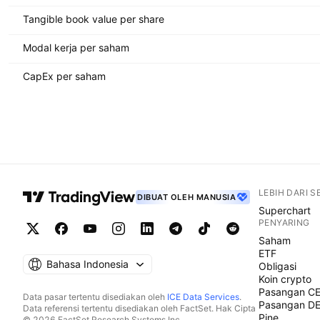
Tangible book value per share
Modal kerja per saham
CapEx per saham
LEBIH DARI 
DIBUAT OLEH MANUSIA
Superchart
PENYARING
Saham
ETF
Bahasa Indonesia
Obligasi
Koin crypto
Pasangan C
Data pasar tertentu disediakan oleh
ICE Data Services
.
Pasangan D
Data referensi tertentu disediakan oleh FactSet. Hak Cipta
Pine
© 2026 FactSet Research Systems Inc.