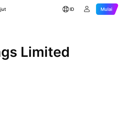
jut
ID
Mulai
gs Limited