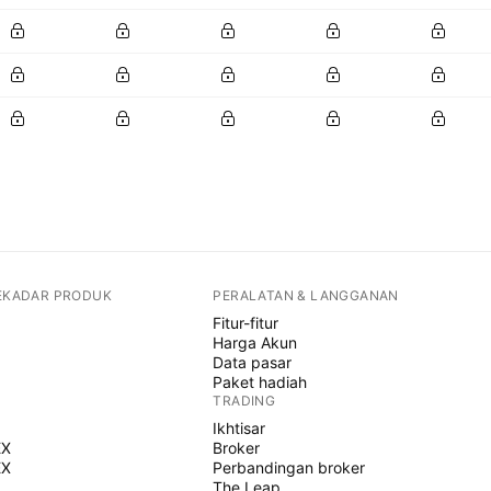
SEKADAR PRODUK
PERALATAN & LANGGANAN
Fitur-fitur
Harga Akun
Data pasar
Paket hadiah
TRADING
Ikhtisar
EX
Broker
EX
Perbandingan broker
The Leap