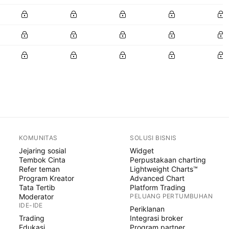
KOMUNITAS
SOLUSI BISNIS
Jejaring sosial
Widget
Tembok Cinta
Perpustakaan charting
Refer teman
Lightweight Charts™
Program Kreator
Advanced Chart
Tata Tertib
Platform Trading
Moderator
PELUANG PERTUMBUHAN
IDE-IDE
Periklanan
Trading
Integrasi broker
Edukasi
Program partner