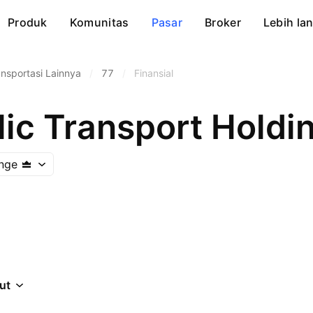
Produk
Komunitas
Pasar
Broker
Lebih lan
ansportasi Lainnya
/
77
/
Finansial
ic Transport Holdin
nge
jut