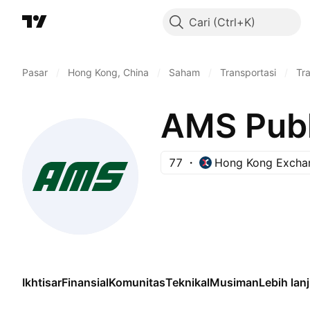
Cari
Pasar
/
Hong Kong, China
/
Saham
/
Transportasi
/
Tr
AMS Publ
77
Hong Kong Excha
Ikhtisar
Finansial
Komunitas
Teknikal
Musiman
Lebih lan