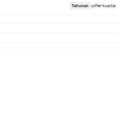
Tahunan
Lebih lanjut
Per-kuartal