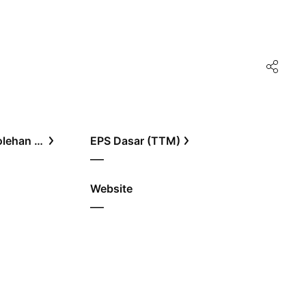
Rasio Harga terhadap Perolehan (TTM)
EPS Dasar (TTM)
—
Website
—