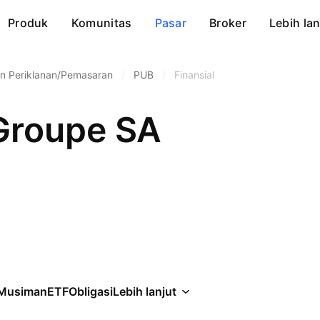
Produk
Komunitas
Pasar
Broker
Lebih lan
n Periklanan/Pemasaran
/
PUB
/
Finansial
 Groupe SA
Musiman
ETF
Obligasi
Lebih lanjut