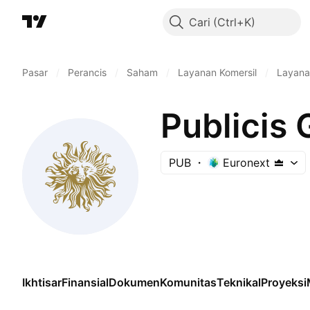
Cari
Pasar
/
Perancis
/
Saham
/
Layanan Komersil
/
Layana
Publicis
PUB
Euronext
Ikhtisar
Finansial
Dokumen
Komunitas
Teknikal
Proyeksi