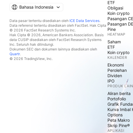
ETF
Bahasa Indonesia
Obligasi
Koin crypto
Pasangan C
Data pasar tertentu disediakan oleh
ICE Data Services
.
Pasangan D
Data referensi tertentu disediakan oleh FactSet. Hak Cipta
Pine
© 2026 FactSet Research Systems Inc.
HEATMAP
Hak Cipta © 2026, American Bankers Association. Basis
data CUSIP disediakan oleh FactSet Research Systems
Saham
Inc. Seluruh hak dilindungi.
ETF
Dokumen SEC dan dokumen lainnya disediakan oleh
Koin crypto
Quartr
.
KALENDER
© 2026 TradingView, Inc.
Ekonomi
Perolehan
Dividen
IPO
PRODUK LAI
Aliran berita
Portofolio
Grafik Funda
Kurva Imbal 
Options
Peta Makro
Skrip Pine®
APLIKASI