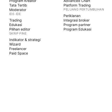
Program Kreator
Advanced Chart
Tata Tertib
Platform Trading
Moderator
PELUANG PERTUMBUHAN
IDE-IDE
Periklanan
Trading
Integrasi broker
Edukasi
Program partner
Pilihan editor
Program Edukasi
SKRIP PINE
Indikator & strategi
Wizard
Freelancer
Paid Space