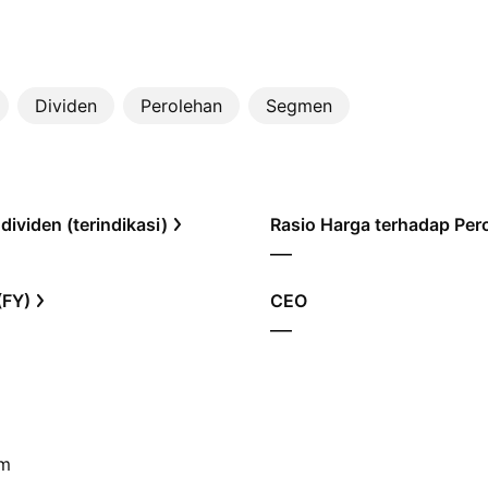
Dividen
Perolehan
Segmen
 dividen (terindikasi)
—
(FY)
CEO
—
am