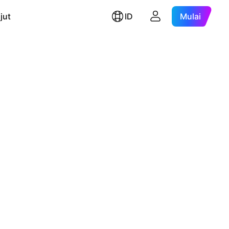
jut
ID
Mulai