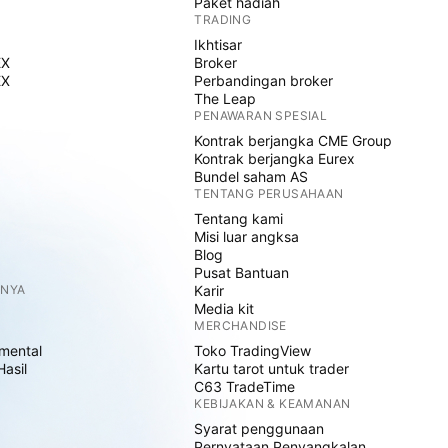
Paket hadiah
TRADING
Ikhtisar
EX
Broker
EX
Perbandingan broker
The Leap
PENAWARAN SPESIAL
Kontrak berjangka CME Group
Kontrak berjangka Eurex
Bundel saham AS
TENTANG PERUSAHAAN
Tentang kami
Misi luar angksa
Blog
Pusat Bantuan
NNYA
Karir
Media kit
MERCHANDISE
mental
Toko TradingView
Hasil
Kartu tarot untuk trader
C63 TradeTime
KEBIJAKAN & KEAMANAN
Syarat penggunaan
Pernyataan Penyangkalan