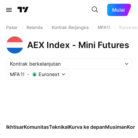
Mulai
Pasar
/
Belanda
/
Kontrak Berjangka
/
MFA1!
/
Kurva ke
AEX Index - Mini Futures
Kontrak berkelanjutan
MFA1!
Euronext
Ikhtisar
Komunitas
Teknikal
Kurva ke depan
Musiman
Kont