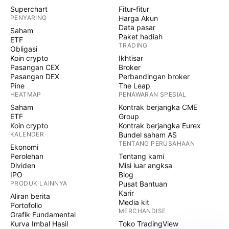
Superchart
Fitur-fitur
PENYARING
Harga Akun
Data pasar
Saham
Paket hadiah
ETF
TRADING
Obligasi
Koin crypto
Ikhtisar
Pasangan CEX
Broker
Pasangan DEX
Perbandingan broker
Pine
The Leap
HEATMAP
PENAWARAN SPESIAL
Saham
Kontrak berjangka CME
ETF
Group
Koin crypto
Kontrak berjangka Eurex
KALENDER
Bundel saham AS
TENTANG PERUSAHAAN
Ekonomi
Perolehan
Tentang kami
Dividen
Misi luar angksa
IPO
Blog
PRODUK LAINNYA
Pusat Bantuan
Karir
Aliran berita
Media kit
Portofolio
MERCHANDISE
Grafik Fundamental
Kurva Imbal Hasil
Toko TradingView