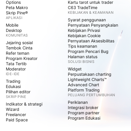
Options
Kartu tarot untuk trader
Peta Makro
C63 TradeTime
Skrip Pine®
KEBIJAKAN & KEAMANAN
APLIKASI
Syarat penggunaan
Mobile
Pernyataan Penyangkalan
Desktop
Kebijakan Privasi
KOMUNITAS
Kebijakan Cookie
Pernyataan Aksesibilitas
Jejaring sosial
Tips keamanan
Tembok Cinta
Program Pencari Bug
Refer teman
Halaman status
Program Kreator
SOLUSI BISNIS
Tata Tertib
Moderator
Widget
IDE-IDE
Perpustakaan charting
Lightweight Charts™
Trading
Advanced Chart
Edukasi
Platform Trading
Pilihan editor
PELUANG PERTUMBUHAN
SKRIP PINE
Periklanan
Indikator & strategi
Integrasi broker
Wizard
Program partner
Freelancer
Program Edukasi
Paid Space