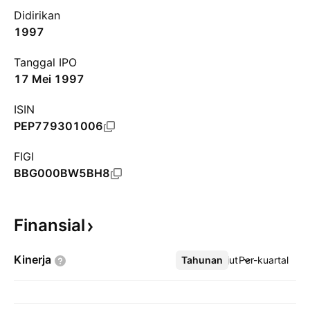
Didirikan
1997
Tanggal IPO
17 Mei 1997
ISIN
PEP779301006
FIGI
BBG000BW5BH8
Finansial
Kinerja
Tahunan
Lebih lanjut
Per-kuartal