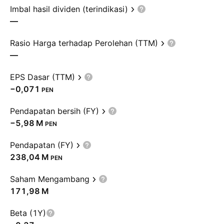
Imbal hasil dividen (terindikasi)
—
Rasio Harga terhadap Perolehan (TTM)
—
EPS Dasar (TTM)
−0,071
PEN
Pendapatan bersih (FY)
‪−5,98 M‬
PEN
Pendapatan (FY)
‪238,04 M‬
PEN
Saham Mengambang
‪171,98 M‬
Beta (1Y)