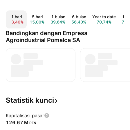
1 hari
5 hari
1 bulan
6 bulan
Year to date
1 t
−3,46%
15,00%
39,64%
56,40%
70,74%
70,
Bandingkan dengan Empresa
Agroindustrial Pomalca SA
Statistik
kunci
Kapitalisasi pasar
‪126,67 M‬
PEN