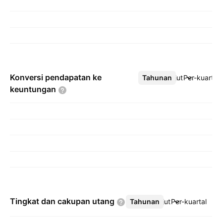
Konversi pendapatan ke
Tahunan
Lebih lanjut
Per-kuartal
keuntungan
Tingkat dan cakupan
utang
Tahunan
Lebih lanjut
Per-kuartal