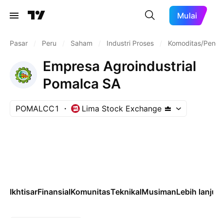
Mulai
Pasar
/
Peru
/
Saham
/
Industri Proses
/
Komoditas/Pengg
Empresa Agroindustrial
Pomalca SA
POMALCC1
Lima Stock Exchange
Ikhtisar
Finansial
Komunitas
Teknikal
Musiman
Lebih lanju