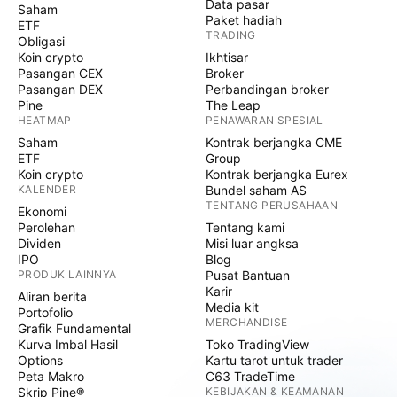
Data pasar
Saham
Paket hadiah
ETF
TRADING
Obligasi
Koin crypto
Ikhtisar
Pasangan CEX
Broker
Pasangan DEX
Perbandingan broker
Pine
The Leap
HEATMAP
PENAWARAN SPESIAL
Saham
Kontrak berjangka CME
ETF
Group
Koin crypto
Kontrak berjangka Eurex
KALENDER
Bundel saham AS
TENTANG PERUSAHAAN
Ekonomi
Perolehan
Tentang kami
Dividen
Misi luar angksa
IPO
Blog
PRODUK LAINNYA
Pusat Bantuan
Karir
Aliran berita
Media kit
Portofolio
MERCHANDISE
Grafik Fundamental
Kurva Imbal Hasil
Toko TradingView
Options
Kartu tarot untuk trader
Peta Makro
C63 TradeTime
Skrip Pine®
KEBIJAKAN & KEAMANAN