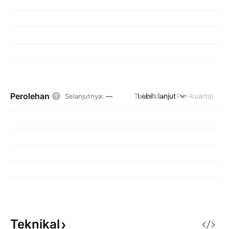
Perolehan
Tahunan
Lebih lanjut
Per-kuartal
Selanjutnya
:
—
Teknikal