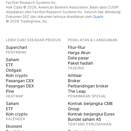
FactSet Research Systems Inc.
Hak Cipta © 2026, American Bankers Association. Basis data CUSIP
disediakan oleh FactSet Research Systems Inc. Seluruh hak dilindungi.
Dokumen SEC dan dokumen lainnya disediakan oleh
Quartr
.
© 2026 TradingView, Inc.
LEBIH DARI SEKADAR PRODUK
PERALATAN & LANGGANAN
Superchart
Fitur-fitur
PENYARING
Harga Akun
Data pasar
Saham
Paket hadiah
ETF
TRADING
Obligasi
Koin crypto
Ikhtisar
Pasangan CEX
Broker
Pasangan DEX
Perbandingan broker
Pine
The Leap
HEATMAP
PENAWARAN SPESIAL
Saham
Kontrak berjangka CME
ETF
Group
Koin crypto
Kontrak berjangka Eurex
KALENDER
Bundel saham AS
TENTANG PERUSAHAAN
Ekonomi