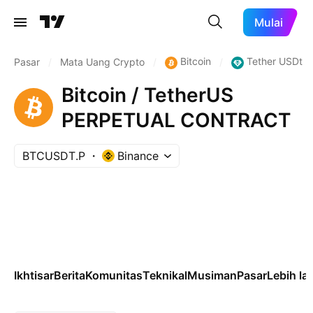
Mulai
Bitcoin
Tether USDt
Pasar
/
Mata Uang Crypto
/
/
Bitcoin / TetherUS
PERPETUAL CONTRACT
BTCUSDT.P
Binance
Ikhtisar
Berita
Komunitas
Teknikal
Musiman
Pasar
Lebih la