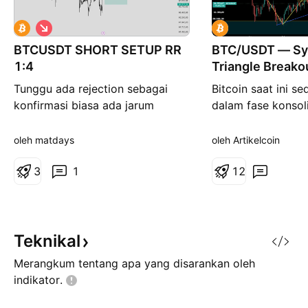
P
e
BTCUSDT SHORT SETUP RR
n
BTC/USDT — Sy
j
1:4
Triangle Breako
u
a
Tunggu ada rejection sebagai
Bitcoin saat ini s
l
konfirmasi biasa ada jarum
dalam fase konsol
a
n
panjang2 di area order block
membentuk pola S
institusi
Triangle pada tim
oleh matdays
oleh Artikelcoin
Pola ini terbentuk 
3
1
serangkaian higher
1
2
bawah dan lower hi
atas, yang menun
pasar sedang dala
keseimbangan ant
Teknikal
seller. 📌
Merangkum tentang apa yang disarankan oleh
indikator.