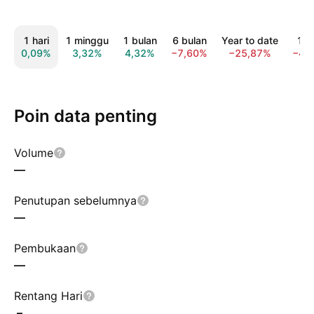
1 hari
1 minggu
1 bulan
6 bulan
Year to date
1 t
0,09%
3,32%
4,32%
−7,60%
−25,87%
−44
Poin data penting
Volume
—
Penutupan sebelumnya
—
Pembukaan
—
Rentang Hari
–