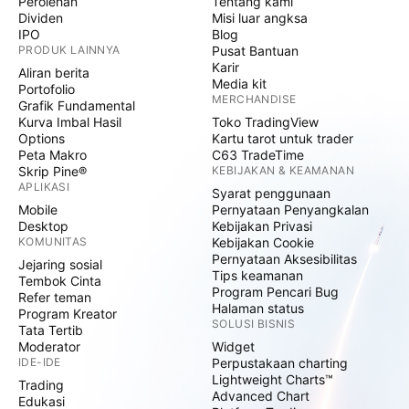
Perolehan
Tentang kami
Dividen
Misi luar angksa
IPO
Blog
PRODUK LAINNYA
Pusat Bantuan
Karir
Aliran berita
Media kit
Portofolio
MERCHANDISE
Grafik Fundamental
Kurva Imbal Hasil
Toko TradingView
Options
Kartu tarot untuk trader
Peta Makro
C63 TradeTime
Skrip Pine®
KEBIJAKAN & KEAMANAN
APLIKASI
Syarat penggunaan
Mobile
Pernyataan Penyangkalan
Desktop
Kebijakan Privasi
KOMUNITAS
Kebijakan Cookie
Pernyataan Aksesibilitas
Jejaring sosial
Tips keamanan
Tembok Cinta
Program Pencari Bug
Refer teman
Halaman status
Program Kreator
SOLUSI BISNIS
Tata Tertib
Moderator
Widget
IDE-IDE
Perpustakaan charting
Lightweight Charts™
Trading
Advanced Chart
Edukasi