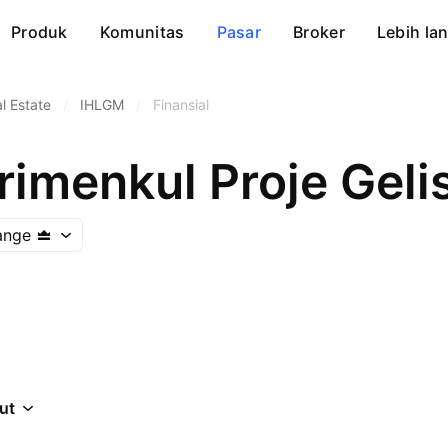
Produk
Komunitas
Pasar
Broker
Lebih lan
 Estate
/
IHLGM
/
Finansial
ange
jut