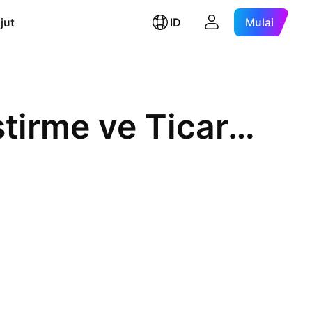
jut
ID
Mulai
Ihlas Gayrimenkul Proje Gelistirme ve Ticaret A.S.