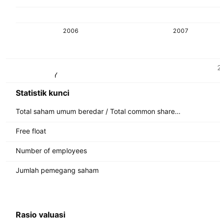
2006
2007
Metrik
Mata uang: TRY
Statistik kunci
Total saham umum beredar / Total common shares outstanding
Free float
Number of employees
Jumlah pemegang saham
Rasio valuasi