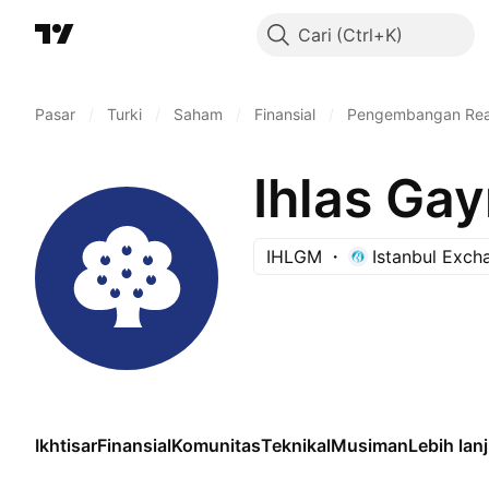
Cari
Pasar
/
Turki
/
Saham
/
Finansial
/
Pengembangan Real
IHLGM
Istanbul Exch
Ikhtisar
Finansial
Komunitas
Teknikal
Musiman
Lebih lan