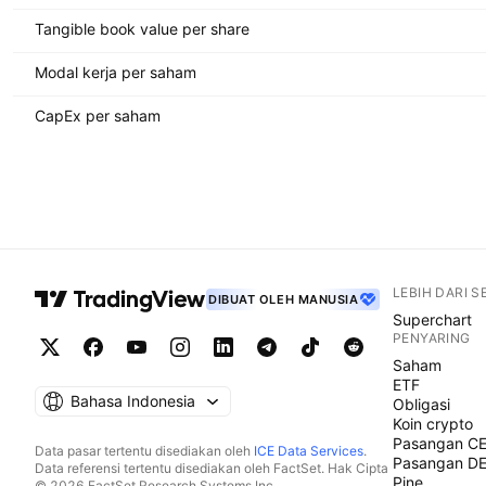
Tangible book value per share
Modal kerja per saham
CapEx per saham
LEBIH DARI 
DIBUAT OLEH MANUSIA
Superchart
PENYARING
Saham
ETF
Bahasa Indonesia
Obligasi
Koin crypto
Pasangan C
Data pasar tertentu disediakan oleh
ICE Data Services
.
Pasangan D
Data referensi tertentu disediakan oleh FactSet. Hak Cipta
Pine
© 2026 FactSet Research Systems Inc.