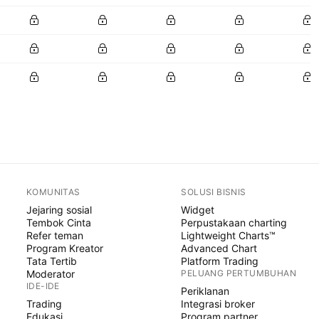
KOMUNITAS
SOLUSI BISNIS
Jejaring sosial
Widget
Tembok Cinta
Perpustakaan charting
Refer teman
Lightweight Charts™
Program Kreator
Advanced Chart
Tata Tertib
Platform Trading
Moderator
PELUANG PERTUMBUHAN
IDE-IDE
Periklanan
Trading
Integrasi broker
Edukasi
Program partner