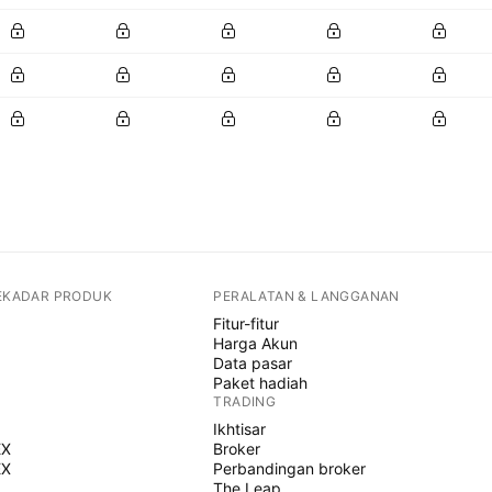
SEKADAR PRODUK
PERALATAN & LANGGANAN
Fitur-fitur
Harga Akun
Data pasar
Paket hadiah
TRADING
Ikhtisar
EX
Broker
EX
Perbandingan broker
The Leap