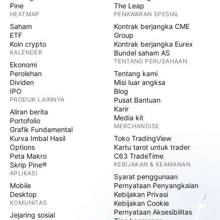
Pine
The Leap
HEATMAP
PENAWARAN SPESIAL
Saham
Kontrak berjangka CME
ETF
Group
Koin crypto
Kontrak berjangka Eurex
KALENDER
Bundel saham AS
TENTANG PERUSAHAAN
Ekonomi
Perolehan
Tentang kami
Dividen
Misi luar angksa
IPO
Blog
PRODUK LAINNYA
Pusat Bantuan
Karir
Aliran berita
Media kit
Portofolio
MERCHANDISE
Grafik Fundamental
Kurva Imbal Hasil
Toko TradingView
Options
Kartu tarot untuk trader
Peta Makro
C63 TradeTime
Skrip Pine®
KEBIJAKAN & KEAMANAN
APLIKASI
Syarat penggunaan
Mobile
Pernyataan Penyangkalan
Desktop
Kebijakan Privasi
KOMUNITAS
Kebijakan Cookie
Pernyataan Aksesibilitas
Jejaring sosial