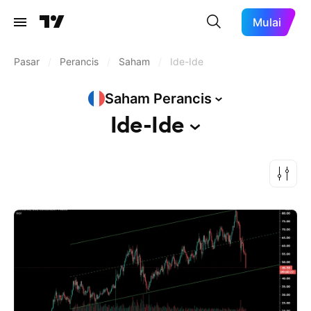
Mulai
Pasar
/
Perancis
/
Saham
/
Ide-Ide
Saham
Perancis
Ide-Ide