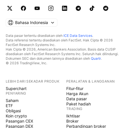
ini, maka mohon jangan lupa untuk klik tombol Like
dan Follow. Lalu tinggalkan komentar anda pada ide
ini. Terima kasih.
Bahasa Indonesia
Data pasar tertentu disediakan oleh
ICE Data Services
.
Data referensi tertentu disediakan oleh FactSet. Hak Cipta © 2026
FactSet Research Systems Inc.
Hak Cipta © 2026, American Bankers Association. Basis data CUSIP
disediakan oleh FactSet Research Systems Inc. Seluruh hak dilindungi.
Dokumen SEC dan dokumen lainnya disediakan oleh
Quartr
.
© 2026 TradingView, Inc.
LEBIH DARI SEKADAR PRODUK
PERALATAN & LANGGANAN
Superchart
Fitur-fitur
PENYARING
Harga Akun
Data pasar
Saham
Paket hadiah
ETF
TRADING
Obligasi
Koin crypto
Ikhtisar
Pasangan CEX
Broker
Pasangan DEX
Perbandingan broker