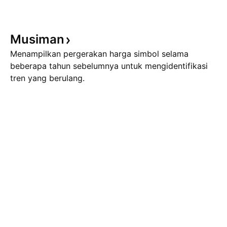
mentah akan stabil di rentang
masuk kembali me
80‑90 dolar tahun ini, namun
pulback ke area 79
akan terjadi penyapuan pasar
area demand retes
Musiman
yang b
4h terlihat BOS bul
Menampilkan pergerakan harga simbol selama
beberapa tahun sebelumnya untuk mengidentifikasi
tren yang berulang.