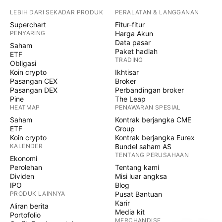
LEBIH DARI SEKADAR PRODUK
PERALATAN & LANGGANAN
Superchart
Fitur-fitur
PENYARING
Harga Akun
Data pasar
Saham
Paket hadiah
ETF
TRADING
Obligasi
Koin crypto
Ikhtisar
Pasangan CEX
Broker
Pasangan DEX
Perbandingan broker
Pine
The Leap
HEATMAP
PENAWARAN SPESIAL
Saham
Kontrak berjangka CME
ETF
Group
Koin crypto
Kontrak berjangka Eurex
KALENDER
Bundel saham AS
TENTANG PERUSAHAAN
Ekonomi
Perolehan
Tentang kami
Dividen
Misi luar angksa
IPO
Blog
PRODUK LAINNYA
Pusat Bantuan
Karir
Aliran berita
Media kit
Portofolio
MERCHANDISE