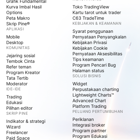
Grafik Fundamental
Kurva Imbal Hasil
Toko TradingView
Options
Kartu tarot untuk trader
Peta Makro
C63 TradeTime
Skrip Pine®
KEBIJAKAN & KEAMANAN
APLIKASI
Syarat penggunaan
Mobile
Pernyataan Penyangkalan
Desktop
Kebijakan Privasi
KOMUNITAS
Kebijakan Cookie
Pernyataan Aksesibilitas
Jejaring sosial
Tips keamanan
Tembok Cinta
Program Pencari Bug
Refer teman
Halaman status
Program Kreator
SOLUSI BISNIS
Tata Tertib
Moderator
Widget
IDE-IDE
Perpustakaan charting
Lightweight Charts™
Trading
Advanced Chart
Edukasi
Platform Trading
Pilihan editor
PELUANG PERTUMBUHAN
SKRIP PINE
Periklanan
Indikator & strategi
Integrasi broker
Wizard
Program partner
Freelancer
Program Edukasi
Paid Space