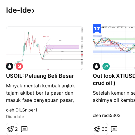
Ide-Ide
P
P
e
e
USOIL: Peluang Beli Besar
n
Out look XTIUSD
m
j
b
crud oil )
Minyak mentah kembali anjlok
u
e
a
l
tajam akibat berita pasar dan
Setelah kemarin s
l
i
masuk fase penyapuan pasar,
akhirnya oil kemba
a
a
n
n
harga turun kembali di bawah 80
seperti yang dihar
oleh Oil_Sniper1
dolar. Sekarang adalah peluang
menandakan struct
oleh redi5303
Diupdate
beli yang sangat bagus. Saya
akan tetapi untuk
memperkirakan harga minyak
2
berada pada area 
3
3