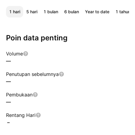
1 hari
5 hari
1 bulan
6 bulan
Year to date
1 tahun
Poin data penting
Volume
—
Penutupan sebelumnya
—
Pembukaan
—
Rentang Hari
–