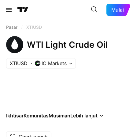
Mulai
Pasar
/
XTIUSD
WTI Light Crude Oil
XTIUSD
IC Markets
Ikhtisar
Komunitas
Musiman
Lebih lanjut
Chart penuh