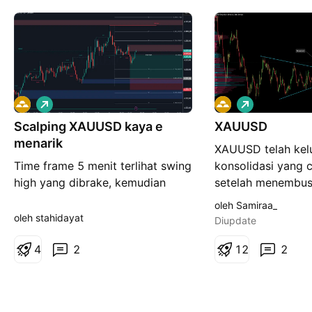
P
P
e
e
Scalping XAUUSD kaya e
m
XAUUSD
m
b
b
menarik
XAUUSD telah kelu
e
e
l
l
Time frame 5 menit terlihat swing
konsolidasi yang 
i
i
high yang dibrake, kemudian
setelah menembus
a
a
n
n
diretest sebanyak dua kali.
pola symmetrical t
oleh Samiraa_
Pembentukan high
oleh stahidayat
Diupdate
konsisten sebelum
4
2
menunjukkan bah
1
2
2
semakin aktif seti
mengalami pullbac
tersebut didukung