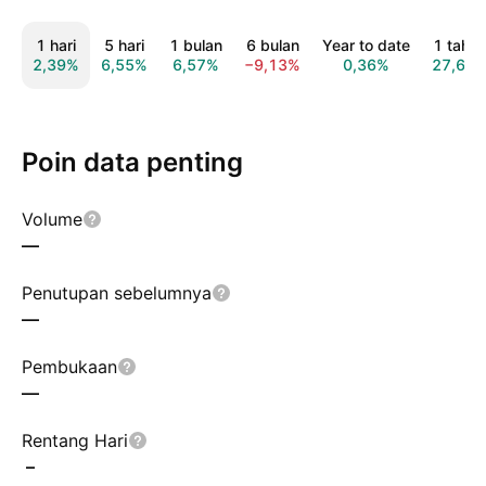
1 hari
5 hari
1 bulan
6 bulan
Year to date
1 tahu
2,39%
6,55%
6,57%
−9,13%
0,36%
27,69
Poin data penting
Volume
—
Penutupan sebelumnya
—
Pembukaan
—
Rentang Hari
–