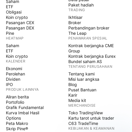
Saham
Paket hadiah
ETF
TRADING
Obligasi
Koin crypto
Ikhtisar
Pasangan CEX
Broker
Pasangan DEX
Perbandingan broker
Pine
The Leap
HEATMAP
PENAWARAN SPESIAL
Saham
Kontrak berjangka CME
ETF
Group
Koin crypto
Kontrak berjangka Eurex
KALENDER
Bundel saham AS
TENTANG PERUSAHAAN
Ekonomi
Perolehan
Tentang kami
Dividen
Misi luar angksa
IPO
Blog
PRODUK LAINNYA
Pusat Bantuan
Karir
Aliran berita
Media kit
Portofolio
MERCHANDISE
Grafik Fundamental
Kurva Imbal Hasil
Toko TradingView
Options
Kartu tarot untuk trader
Peta Makro
C63 TradeTime
Skrip Pine®
KEBIJAKAN & KEAMANAN