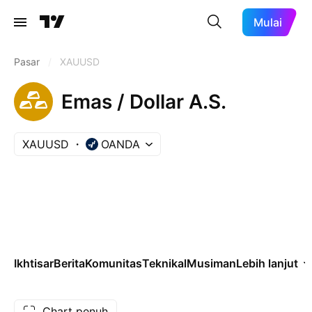
Mulai
Pasar
/
XAUUSD
Emas / Dollar A.S.
XAUUSD
OANDA
Ikhtisar
Berita
Komunitas
Teknikal
Musiman
Lebih lanjut
Chart penuh