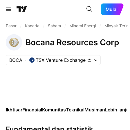
Mulai
Pasar
/
Kanada
/
Saham
/
Mineral Energi
/
Minyak Terint
Bocana Resources Corp
BOCA
TSX Venture Exchange
Ikhtisar
Finansial
Komunitas
Teknikal
Musiman
Lebih lanju
Fundamental dan statistik