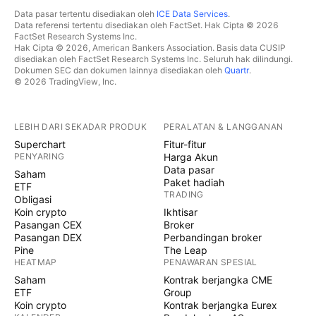
Data pasar tertentu disediakan oleh
ICE Data Services
.
Data referensi tertentu disediakan oleh FactSet. Hak Cipta © 2026
FactSet Research Systems Inc.
Hak Cipta © 2026, American Bankers Association. Basis data CUSIP
disediakan oleh FactSet Research Systems Inc. Seluruh hak dilindungi.
Dokumen SEC dan dokumen lainnya disediakan oleh
Quartr
.
© 2026 TradingView, Inc.
LEBIH DARI SEKADAR PRODUK
PERALATAN & LANGGANAN
Superchart
Fitur-fitur
PENYARING
Harga Akun
Data pasar
Saham
Paket hadiah
ETF
TRADING
Obligasi
Koin crypto
Ikhtisar
Pasangan CEX
Broker
Pasangan DEX
Perbandingan broker
Pine
The Leap
HEATMAP
PENAWARAN SPESIAL
Saham
Kontrak berjangka CME
ETF
Group
Koin crypto
Kontrak berjangka Eurex