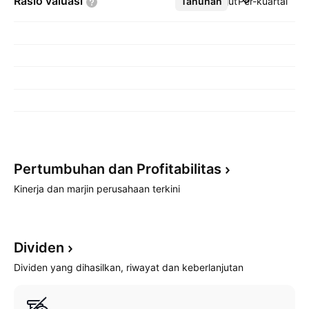
Rasio
valuasi
Tahunan
Lebih lanjut
Per-kuartal
Pertumbuhan dan
Profitabilitas
Kinerja dan marjin perusahaan terkini
Dividen
Dividen yang dihasilkan, riwayat dan keberlanjutan