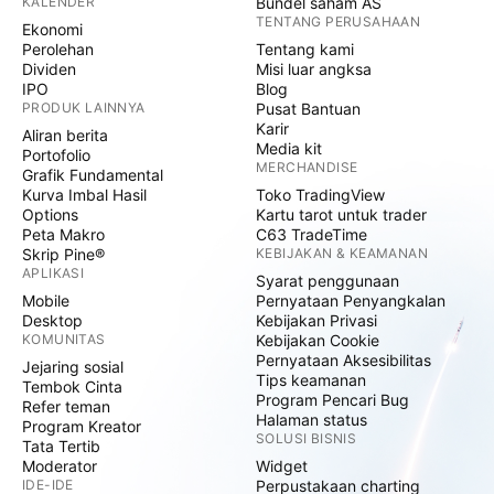
KALENDER
Bundel saham AS
TENTANG PERUSAHAAN
Ekonomi
Perolehan
Tentang kami
Dividen
Misi luar angksa
IPO
Blog
PRODUK LAINNYA
Pusat Bantuan
Karir
Aliran berita
Media kit
Portofolio
MERCHANDISE
Grafik Fundamental
Kurva Imbal Hasil
Toko TradingView
Options
Kartu tarot untuk trader
Peta Makro
C63 TradeTime
Skrip Pine®
KEBIJAKAN & KEAMANAN
APLIKASI
Syarat penggunaan
Mobile
Pernyataan Penyangkalan
Desktop
Kebijakan Privasi
KOMUNITAS
Kebijakan Cookie
Pernyataan Aksesibilitas
Jejaring sosial
Tips keamanan
Tembok Cinta
Program Pencari Bug
Refer teman
Halaman status
Program Kreator
SOLUSI BISNIS
Tata Tertib
Moderator
Widget
IDE-IDE
Perpustakaan charting