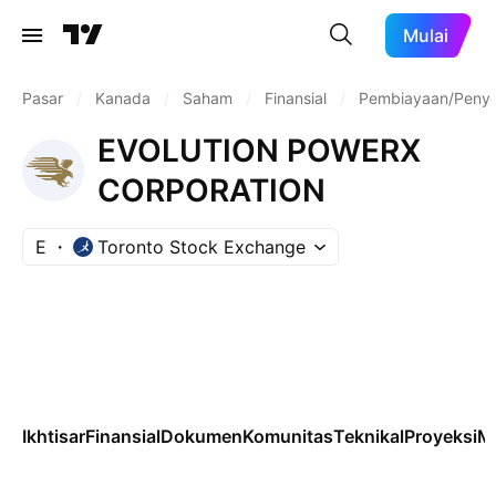
Mulai
Pasar
/
Kanada
/
Saham
/
Finansial
/
Pembiayaan/Penye
EVOLUTION POWERX
CORPORATION
E
Toronto Stock Exchange
Ikhtisar
Finansial
Dokumen
Komunitas
Teknikal
Proyeksi
M