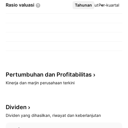
Rasio
valuasi
Tahunan
Lebih lanjut
Per-kuartal
Pertumbuhan dan
Profitabilitas
Kinerja dan marjin perusahaan terkini
Dividen
Dividen yang dihasilkan, riwayat dan keberlanjutan