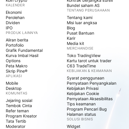
Koin crypto
Kontrak berjangka Eurex
KALENDER
Bundel saham AS
TENTANG PERUSAHAAN
Ekonomi
Perolehan
Tentang kami
Dividen
Misi luar angksa
IPO
Blog
PRODUK LAINNYA
Pusat Bantuan
Karir
Aliran berita
Media kit
Portofolio
MERCHANDISE
Grafik Fundamental
Kurva Imbal Hasil
Toko TradingView
Options
Kartu tarot untuk trader
Peta Makro
C63 TradeTime
Skrip Pine®
KEBIJAKAN & KEAMANAN
APLIKASI
Syarat penggunaan
Mobile
Pernyataan Penyangkalan
Desktop
Kebijakan Privasi
KOMUNITAS
Kebijakan Cookie
Pernyataan Aksesibilitas
Jejaring sosial
Tips keamanan
Tembok Cinta
Program Pencari Bug
Refer teman
Halaman status
Program Kreator
SOLUSI BISNIS
Tata Tertib
Moderator
Widget