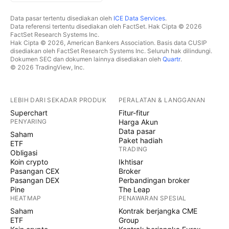
Data pasar tertentu disediakan oleh
ICE Data Services
.
Data referensi tertentu disediakan oleh FactSet. Hak Cipta © 2026
FactSet Research Systems Inc.
Hak Cipta © 2026, American Bankers Association. Basis data CUSIP
disediakan oleh FactSet Research Systems Inc. Seluruh hak dilindungi.
Dokumen SEC dan dokumen lainnya disediakan oleh
Quartr
.
© 2026 TradingView, Inc.
LEBIH DARI SEKADAR PRODUK
PERALATAN & LANGGANAN
Superchart
Fitur-fitur
PENYARING
Harga Akun
Data pasar
Saham
Paket hadiah
ETF
TRADING
Obligasi
Koin crypto
Ikhtisar
Pasangan CEX
Broker
Pasangan DEX
Perbandingan broker
Pine
The Leap
HEATMAP
PENAWARAN SPESIAL
Saham
Kontrak berjangka CME
ETF
Group