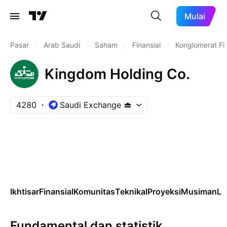
Mulai
Pasar
/
Arab Saudi
/
Saham
/
Finansial
/
Konglomerat Fin
Kingdom Holding Co.
4280
Saudi Exchange
Ikhtisar
Finansial
Komunitas
Teknikal
Proyeksi
Musiman
Le
Fundamental dan statistik