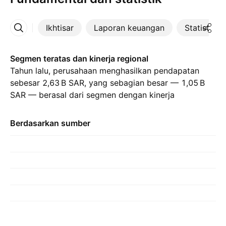
Ikhtisar
Laporan keuangan
Statistik
Lainnya
Segmen teratas dan kinerja regional
Tahun lalu, perusahaan menghasilkan pendapatan
sebesar ‪2,63 B‬ SAR, yang sebagian besar — ​​‪1,05 B‬
SAR — berasal dari segmen dengan kinerja
terbaiknya, yaitu Hotels., dibandingkan dengan ‪1,01 B‬
SAR pada tahun sebelumnya. Kontribusi terbesar
Berdasarkan sumber
datang dari Arab Saudi, yang menyumbang ‪2,69 B‬
SAR tahun lalu., dengan ‪2,39 B‬ SAR pada tahun
sebelumnya.