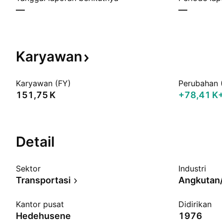
—
—
Karyawan
Karyawan (FY)
Perubahan 
‪151,75 K‬
‪+78,41 K‬
Detail
Sektor
Industri
Transportasi
Angkutan/
Kantor pusat
Didirikan
Hedehusene
1976