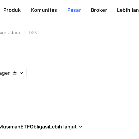
Produk
Komunitas
Pasar
Broker
Lebih lan
urir Udara
/
DSV
agen
Musiman
ETF
Obligasi
Lebih lanjut