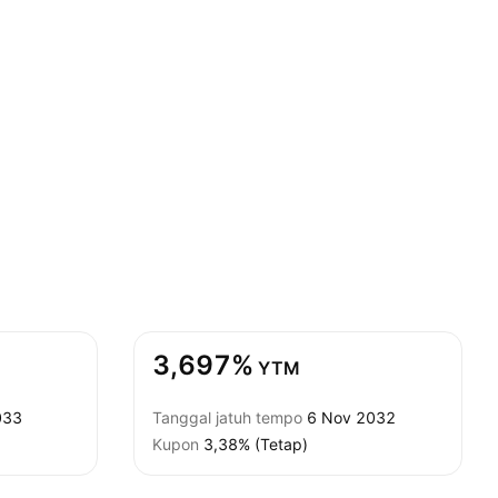
3,697%
YTM
033
Tanggal jatuh tempo
6 Nov 2032
Kupon
3,38% (Tetap)