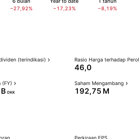
6 bulan
Year to date
1 tahun
−27,92%
−17,23%
−8,19%
dividen (terindikasi)
46,0
 (FY)
Saham Mengambang
B‬
‪192,75 M‬
DKK
oran
Perkiraan EPS