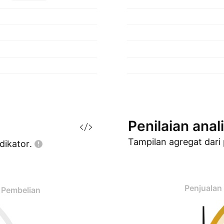
Penilaian
anal
Tampilan agregat dari
dikator.
Penjualan
Pembelian