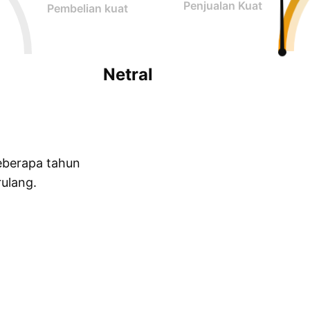
Penjualan Kuat
Pembelian kuat
Netral
eberapa tahun
ulang.