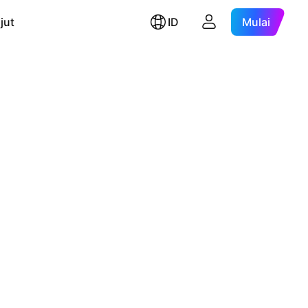
jut
ID
Mulai