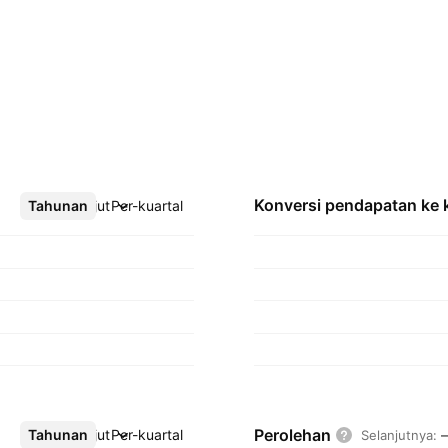
Konversi pendapatan ke
Tahunan
Lebih lanjut
Per-kuartal
Perolehan
Tahunan
Lebih lanjut
Per-kuartal
Selanjutnya
: