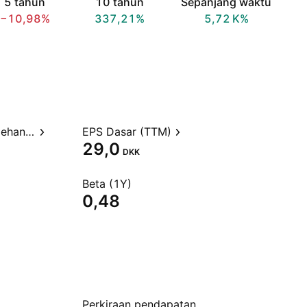
5 tahun
10 tahun
Sepanjang waktu
−10,98%
337,21%
‪5,72 K‬%
Rasio Harga terhadap Perolehan (TTM)
EPS Dasar (TTM)
29,0
DKK
Beta (1Y)
0,48
Perkiraan pendapatan