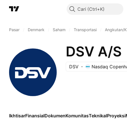
Cari
Pasar
/
Denmark
/
Saham
/
Transportasi
/
Angkutan/K
DSV A/S
DSV
Nasdaq Copenh
Ikhtisar
Finansial
Dokumen
Komunitas
Teknikal
Proyeksi