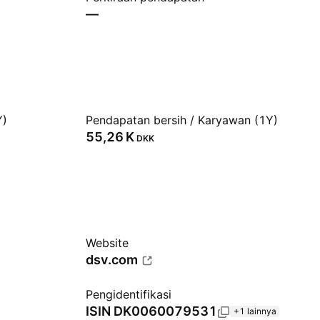
—
Y)
Pendapatan bersih / Karyawan (1Y)
‪55,26 K‬
DKK
Website
dsv.com
Pengidentifikasi
ISIN
DK0060079531
+1 lainnya