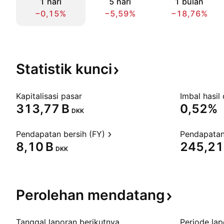
1 hari
5 hari
1 bulan
−0,15%
−5,59%
−18,76%
Statistik
kunci
Kapitalisasi pasar
Imbal hasil 
‪313,77 B‬
0,52%
DKK
Pendapatan bersih (FY)
Pendapatan
‪8,10 B‬
‪245,21 
DKK
Perolehan
mendatang
Tanggal laporan berikutnya
Periode lap