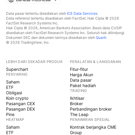
Data pasar tertentu disediakan oleh
ICE Data Services
.
Data referensi tertentu disediakan oleh FactSet. Hak Cipta © 2026
FactSet Research Systems Inc.
Hak Cipta © 2026, American Bankers Association. Basis data CUSIP
disediakan oleh FactSet Research Systems Inc. Seluruh hak dilindungi.
Dokumen SEC dan dokumen lainnya disediakan oleh
Quartr
.
© 2026 TradingView, Inc.
LEBIH DARI SEKADAR PRODUK
PERALATAN & LANGGANAN
Superchart
Fitur-fitur
PENYARING
Harga Akun
Data pasar
Saham
Paket hadiah
ETF
TRADING
Obligasi
Koin crypto
Ikhtisar
Pasangan CEX
Broker
Pasangan DEX
Perbandingan broker
Pine
The Leap
HEATMAP
PENAWARAN SPESIAL
Saham
Kontrak berjangka CME
ETF
Group