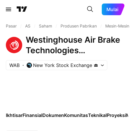
Mulai
Pasar
/
AS
/
Saham
/
Produsen Pabrikan
/
Mesin-Mesin 
Westinghouse Air Brake
Technologies
Corporation
WAB
New York Stock Exchange
Ikhtisar
Finansial
Dokumen
Komunitas
Teknikal
Proyeksi
M