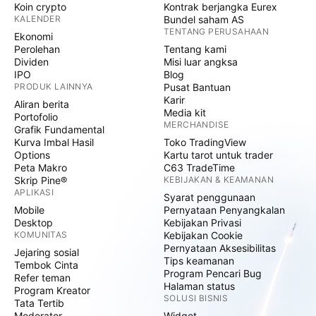
Koin crypto
Kontrak berjangka Eurex
KALENDER
Bundel saham AS
TENTANG PERUSAHAAN
Ekonomi
Perolehan
Tentang kami
Dividen
Misi luar angksa
IPO
Blog
PRODUK LAINNYA
Pusat Bantuan
Karir
Aliran berita
Media kit
Portofolio
MERCHANDISE
Grafik Fundamental
Kurva Imbal Hasil
Toko TradingView
Options
Kartu tarot untuk trader
Peta Makro
C63 TradeTime
Skrip Pine®
KEBIJAKAN & KEAMANAN
APLIKASI
Syarat penggunaan
Mobile
Pernyataan Penyangkalan
Desktop
Kebijakan Privasi
KOMUNITAS
Kebijakan Cookie
Pernyataan Aksesibilitas
Jejaring sosial
Tips keamanan
Tembok Cinta
Program Pencari Bug
Refer teman
Halaman status
Program Kreator
SOLUSI BISNIS
Tata Tertib
Moderator
Widget